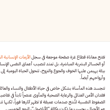
تفتح معاناة قطاع غزة صفحة موجعة في سجل
الأزمات الإنسانية ا
أو الخسائر البشرية المباشرة، بل تمتد لتصيب أعماق النفس الإنسا
بيئة يهيمن عليها الخوف والجوع والنزوح، تتحول الحياة اليومية إلى
وأرواحهم أيضاً.
تتجسد هذه المأساة بشكل خاص في حياة الأطفال والنساء والعائ
فقدان الأمن الغذائي والرعاية الصحية والمأوى عنصراً ثابتاً في تفاصي
الضغوط النفسية لتُنتج صدمات عميقة لا تظهر آثارها فوراً، لكنها تت
عبر الأجيال، بحسب ما ذكرت وكالة “الأناضول”، اليوم الخميس.