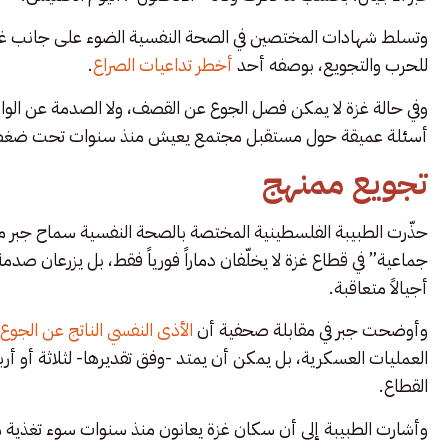
وتسلط شهادات المختصين في الصحة النفسية الضوء على جانب غالباً م
للحرب والتجويع، بوصفه أحد
أخطر تداعيات الصراع
.
وفي حالة غزة لا يمكن فصل الجوع عن القصف، ولا الصدمة عن الواقع 
أسئلة عميقة حول مستقبل مجتمع يعيش منذ سنوات تحت ضغط ا
تجويع ممنهج
حذّرت الطبيبة الفلسطينية المختصة بالصحة النفسية سماح جبر من 
جماعية” في قطاع غزة لا يخلّفان دماراً فورياً فقط، بل يزرعان صد
أجيالاً متعاقبة.
وأوضحت جبر في مقابلة صحفية أن
الأذى النفسي الناتج عن الجوع
العمليات العسكرية، بل يمكن أن يمتد -وفق تقديرها- لثلاثة أو أرب
القطاع.
وأشارت الطبيبة إلى أن سكان غزة يعانون منذ سنوات سوء تغذية مز