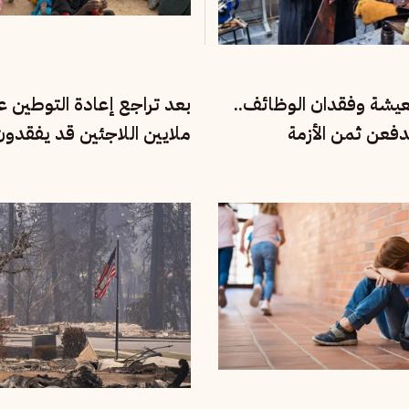
معيشة وفقدان الوظائف..
بعد تراجع إعادة التوطين عال
دفعن ثمن الأزمة
ملايين اللاجئين قد يفقدو
للنجاة