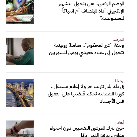
الوصم الرقمي.. هل يتحول التشهير
الإلكتروني أداة للإنصاف أم انتهاكاً
للخصوصية؟
المرصد
وثيقة “غير المحكوم”.. معاملة روتينية
تتحول إلى عبء معيشي يومي للسوريين
بوصلة
في بلد بلا إنترنت حر ولا إعلام مستقل..
كوريا الشمالية تحكم قبضتها على العقول
قبل الأجساد
أبعاد
حين نترك المرضى النفسيين دون احتواء
وعلاج.. ندفع الثمن دمًا