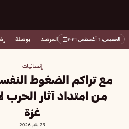
المرصد
بوصلة
إض
الخميس، ٦ أغسطس ٢٠٢٦
إنسانيات
مع تراكم الضغوط النفسي
من امتداد آثار الحرب ل
غزة
29 يناير 2026