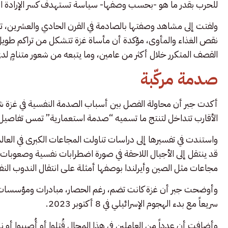
للحرب بقدر ما هو -بحسب وصفها- سياسة تستهدف كسر الإرادة ا
ولفتت إلى مشاهد وصفتها بالصادمة في القرن الحادي والعشرين،
نقص الغذاء والمأوى، مؤكدة أن مأساة غزة تتشكل من تراكم طويل ا
القصف المتكرر خلال أكثر من عامين، وما يتبعه من شعور متنامٍ لدى 
صدمة مركّبة
أكدت جبر أن محاولة الفصل بين أسباب الصدمة النفسية في غزة شد
الأقارب تتداخل لتنتج ما تسميه “صدمة استعمارية” تمس تفاصيل ا
واستندت في تفسيرها إلى دراسات تناولت المجاعات الكبرى في العالم
قد ينتقل إلى الأجيال اللاحقة في صورة اضطرابات نفسية وصعوبات
مجاعات مثل الصين وأيرلندا بوصفها أمثلة على انتقال الندوب النف
وأوضحت جبر أن غزة كانت تضم، رغم الحصار، مبادرات ومؤسسات م
سريعاً مع بدء الهجوم الإسرائيلي في 8 أكتوبر 2023.
وأضافت أن عدداً من العاملين في هذا المجال قُتلوا أو أُصيبوا أ