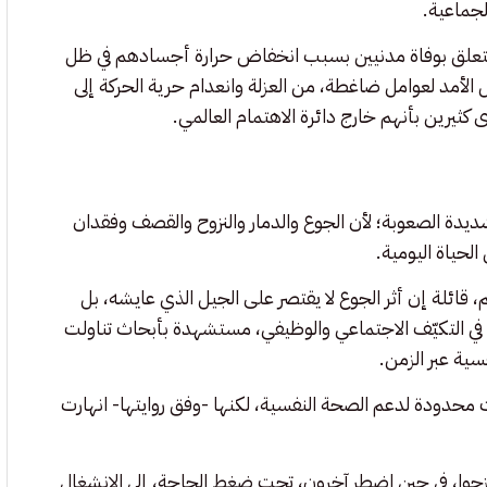
لجماعية.
 تتعلق بوفاة مدنيين بسبب انخفاض حرارة أجسادهم في ظل
لأمد لعوامل ضاغطة، من العزلة وانعدام حرية الحركة إلى
كثيرين بأنهم خارج دائرة الاهتمام العالمي.
يدة الصعوبة؛ لأن الجوع والدمار والنزوح والقصف وفقدان
لحياة اليومية.
، قائلة إن أثر الجوع لا يقتصر على الجيل الذي عايشه، بل
 في التكيّف الاجتماعي والوظيفي، مستشهدة بأبحاث تناولت
سية عبر الزمن.
حدودة لدعم الصحة النفسية، لكنها -وفق روايتها- انهارت
و نزحوا، في حين اضطر آخرون، تحت ضغط الحاجة، إلى الانشغال