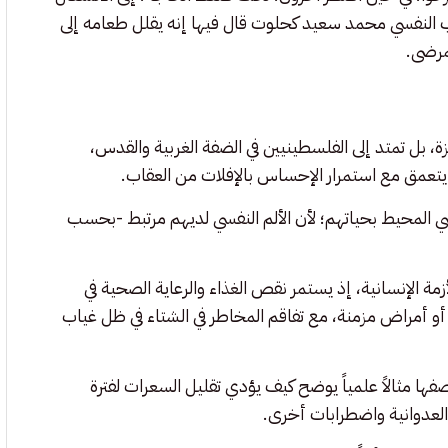
بيب النفسي محمد سعيد كحلوت قال فيها إنه يقلل طعامه إلى
لمرضى.
، بل تمتد إلى الفلسطينيين في الضفة الغربية والقدس،
يتعمق مع استمرار الإحساس بالإفلات من العقاب.
المحيط بحياتهم؛ لأن الألم النفسي لديهم مرتبط -بحسب
زمة الإنسانية، إذ يستمر نقص الغذاء والرعاية الصحية في
أو أمراض مزمنة، مع تفاقم المخاطر في الشتاء في ظل غياب
 كذلك بتجربة “مينيسوتا للجوع” (1944–1945) بوصفها مثالاً علمياً يوضح كيف يؤدي تقليل السعرات لفترة
العدوانية واضطرابات أخرى.