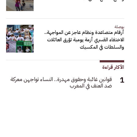
بوصلة
أرقام متصاعدة ونظام عاجز عن المواجهة..
الاختفاء القسري أزمة يومية تؤرق العائلات
والسلطات في المكسيك
الأكثر قراءة
قوانين غائبة وحقوق مهدرة.. النساء تواجهن معركة
ضد العنف في المغرب