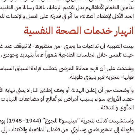
بتأمين الطعام لأطفالهم بدل تقديم الرعاية، ناقلة رسالة من الط
الحد الأدنى لإطعام أطفاله، ما أثّر في قدرته على العمل والإنصات ل
انهيار خدمات الصحة النفسية
بينت الطبيبة أن تداعيات ما يجري -من منظورها- لا تتوقف عند غزة
حيث تلمس خلال الجلسات العلاجية شعوراً عاماً بتهديد وجودي، 
وشددت على أن فهم معاناة المرضى يتطلب قراءة السياق السياسي 
قولها- بتجربة قهر بنيوي طويلة.
وأوضحت جبر أن إعلان الهدنة أو وقف إطلاق النار لا يعني نهاية الأ
حصد الأرواح، سواء بسبب أمراض لم تُعالج أو مضاعفات التهابات 
المأوى والتدفئة.
واستشهدت
طويلة إلى تدهور نفسي وسلوكي، من فقدان الدافعية والاكتئاب إلى 