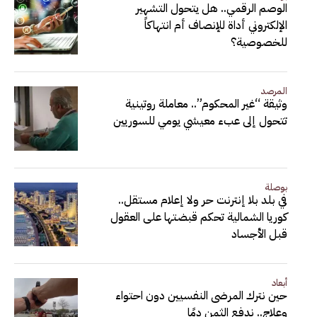
الوصم الرقمي.. هل يتحول التشهير
الإلكتروني أداة للإنصاف أم انتهاكاً
للخصوصية؟
المرصد
وثيقة “غير المحكوم”.. معاملة روتينية
تتحول إلى عبء معيشي يومي للسوريين
بوصلة
في بلد بلا إنترنت حر ولا إعلام مستقل..
كوريا الشمالية تحكم قبضتها على العقول
قبل الأجساد
أبعاد
حين نترك المرضى النفسيين دون احتواء
وعلاج.. ندفع الثمن دمًا