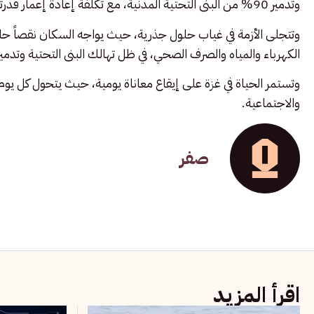
وتدمير 90% من البنى التحتية المدنية، مع تكلفة إعادة إعمار قدرتها الأمم المتحدة بنحو 70 مليار دولار.
وتتجلى الأزمة في غياب حلول جذرية، حيث يواجه السكان نقصاً حاداً
الكهرباء والمياه والصرف الصحي، في ظل تهالك البنى التحتية وتدمير
وتستمر الحياة في غزة على إيقاع معاناة يومية، حيث يتحول كل يوم 
والاجتماعية.
صفر
اقرأ المزيد