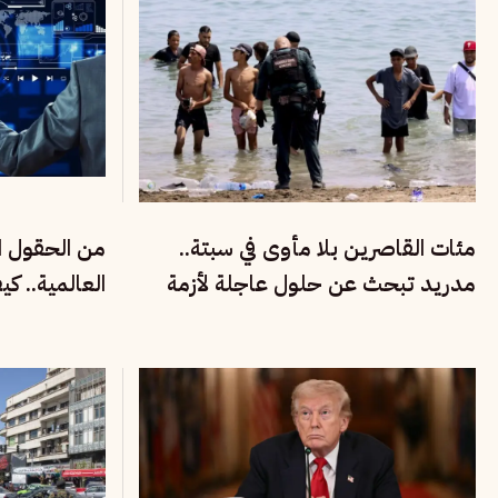
مئات القاصرين بلا مأوى في سبتة..
من الحقول ال
مدريد تبحث عن حلول عاجلة لأزمة
العالمية.. ك
الهجرة والتهريب
الفقراء في في