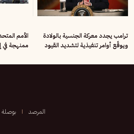
ترامب يجدد معركة الجنسية بالولادة
الأمم المتح
ويوقّع أوامر تنفيذية لتشديد القيود
ممنهجة في إي
على المهاجرين
الأقليات القو
المرصد
بوصلة