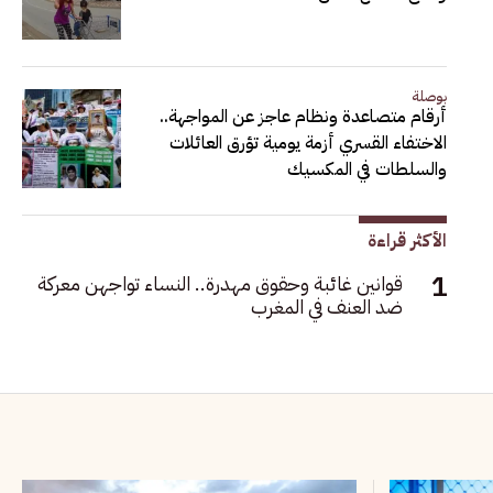
بوصلة
أرقام متصاعدة ونظام عاجز عن المواجهة..
الاختفاء القسري أزمة يومية تؤرق العائلات
والسلطات في المكسيك
الأكثر قراءة
قوانين غائبة وحقوق مهدرة.. النساء تواجهن معركة
ضد العنف في المغرب