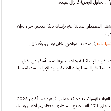
وأن الحلول الجذرية لا تزال بعيدة.
فى المعمداني بمدينة غزة بإصابة ثلاثة مدنيين جراء نيران
تون.
سرائيلية
في منطقة المواصي بخان يونس، ونُقلا إلى
بت القوات الإسرائيلية مئات الخروقات، ما أسفر عن مقتل
ود إدخال المواد الغذائية والمستلزمات الطبية ومواد الإيواء مشددة، مما
تعيش غزة، منذ بدء حرب الإبادة الجماعية التي استمرت عامين بين القوات الإسرائيلية وحركة حماس في غزة منذ أكتوبر 2023،
آثاراً كارثية، حيث أسفرت الحرب عن أكثر من 71 ألف شهيد وما يزيد على 171 ألف جريح فلسطيني، معظمهم أطفال ونساء،