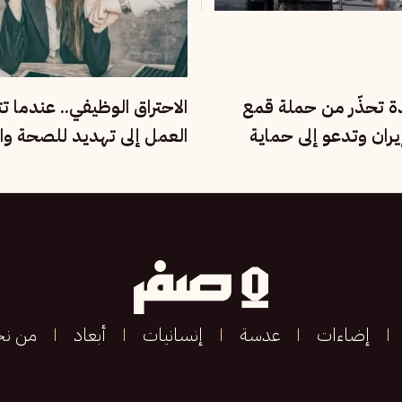
دة تحذّر من حملة قمع
الاحتراق الوظيفي.. عندما ت
ران وتدعو إلى حماية
العمل إلى تهديد للصحة وال
مية
الإنسانية
إضاءات
عدسة
إنسانيات
أبعاد
من ن