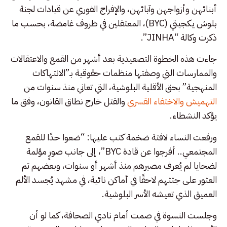
أبنائهن وأزواجهن وآبائهن، والإفراج الفوري عن قيادات لجنة
بلوش يكجيتي (BYC)، المعتقلين في ظروف غامضة، بحسب ما
ذكرت وكالة “JINHA”.
جاءت هذه الخطوة التصعيدية بعد أشهر من القمع والاعتقالات
والممارسات التي وصفتها منظمات حقوقية بـ”الانتهاكات
المنهجية” بحق الأقلية البلوشية، التي تعاني منذ سنوات من
التهميش والاختفاء القسري
والقتل خارج نطاق القانون، وفق ما
يؤكد النشطاء.
ورفعت النساء لافتة ضخمة كتب عليها: “ضعوا حدًا للقمع
المجتمعي.. أفرجوا عن قادة BYC”، إلى جانب صورٍ مؤلمة
لضحايا لم يُعرف مصيرهم منذ أشهر أو سنوات، وبعضهم تم
العثور على جثثهم لاحقًا في أماكن نائية، في مشهد يُجسد الألم
العميق الذي تعيشه الأسر البلوشية.
وجلست النسوة في صمت أمام نادي الصحافة، كما لو أن