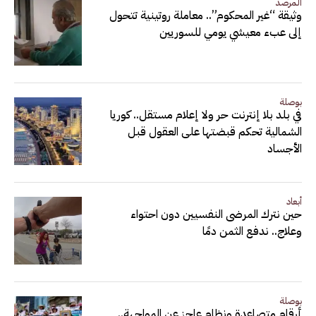
المرصد
وثيقة “غير المحكوم”.. معاملة روتينية تتحول
إلى عبء معيشي يومي للسوريين
بوصلة
في بلد بلا إنترنت حر ولا إعلام مستقل.. كوريا
الشمالية تحكم قبضتها على العقول قبل
الأجساد
أبعاد
حين نترك المرضى النفسيين دون احتواء
وعلاج.. ندفع الثمن دمًا
بوصلة
أرقام متصاعدة ونظام عاجز عن المواجهة..