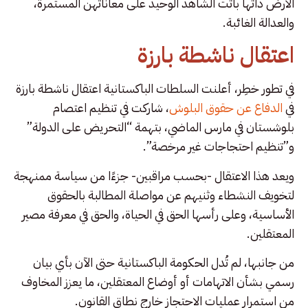
الأرض ذاتها باتت الشاهد الوحيد على معاناتهن المستمرة،
والعدالة الغائبة.
اعتقال ناشطة بارزة
في تطور خطِر، أعلنت السلطات الباكستانية اعتقال ناشطة بارزة
في
الدفاع عن حقوق البلوش
، شاركت في تنظيم اعتصام
بلوشستان في مارس الماضي، بتهمة “التحريض على الدولة”
و”تنظيم احتجاجات غير مرخصة”.
ويعد هذا الاعتقال -بحسب مراقبين- جزءًا من سياسة ممنهجة
لتخويف النشطاء وثنيهم عن مواصلة المطالبة بالحقوق
الأساسية، وعلى رأسها الحق في الحياة، والحق في معرفة مصير
المعتقلين.
من جانبها، لم تُدل الحكومة الباكستانية حتى الآن بأي بيان
رسمي بشأن الاتهامات أو أوضاع المعتقلين، ما يعزز المخاوف
من استمرار عمليات الاحتجاز خارج نطاق القانون.