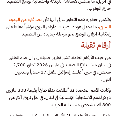
في أبريل، ما يعكس هشاشة التهدئة واحتمالية توسع التصعيد
خارج الجنوب.
وتكمن خطورة هذه التطورات في أنها تأتي
بعد فترة من الهدوء
النسبي
، ما يجعل عودة الضربات وأوامر النزوح مؤشراً مقلقاً على
إمكانية انزلاق الوضع نحو مرحلة جديدة من التصعيد.
أرقام ثقيلة
من حيث الأرقام العامة، تشير تقارير حديثة إلى أن عدد القتلى
في لبنان منذ اندلاع التصعيد في مارس 2026 تجاوز 2,700
شخص، في حين أعلنت إسرائيل مقتل 17 جندياً ومدنيين
اثنين.
وكانت الأمم المتحدة قد أطلقت نداءً طارئاً بقيمة 308 ملايين
دولار لدعم الاستجابة الإنسانية في لبنان، في ظل نزوح أكثر من
800 ألف شخص منذ بداية الحرب.
وتعكس هذه الأرقام اتساع الأثر الإنساني للنزاع، ليس فقط من