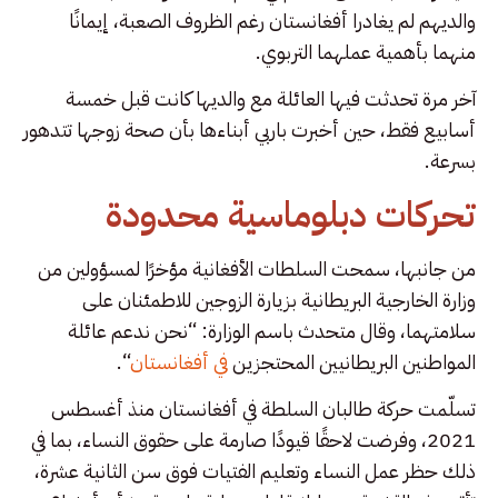
والديهم لم يغادرا أفغانستان رغم الظروف الصعبة، إيمانًا
منهما بأهمية عملهما التربوي.
آخر مرة تحدثت فيها العائلة مع والديها كانت قبل خمسة
أسابيع فقط، حين أخبرت باربي أبناءها بأن صحة زوجها تتدهور
بسرعة.
تحركات دبلوماسية محدودة
من جانبها، سمحت السلطات الأفغانية مؤخرًا لمسؤولين من
وزارة الخارجية البريطانية بزيارة الزوجين للاطمئنان على
سلامتهما، وقال متحدث باسم الوزارة: “نحن ندعم عائلة
المواطنين البريطانيين المحتجزين
في أفغانستان
“.
تسلّمت حركة طالبان السلطة في أفغانستان منذ أغسطس
2021، وفرضت لاحقًا قيودًا صارمة على حقوق النساء، بما في
ذلك حظر عمل النساء وتعليم الفتيات فوق سن الثانية عشرة،