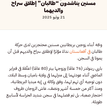
مسنين يناشدون “طالبان” إطلاق سراح
والديهما
21 يوليو 2025
وجّه أبناء زوجين بريطانيين مسنين محتجزين لدى حركة
طالبان
في أفغانستان
نداءً مؤثرًا لإطلاق سراح والديهم قبل أن
يموتا في السجن.
باربي رينولدز (76 عامًا) وزوجها بيتر (80 عامًا) اعتُقلا في فبراير
الماضي أثناء عودتهما إلى منزلهما في ولاية باميان وسط البلاد،
دون توجيه أي تهم لهما، وفق وكالة بي إيه ميديا البريطانية،
ومنذ أكثر من خمسة أشهر ونصف، عاش الزوجان ظروف
احتجاز صعبة، بل تم فصلهما في سجن شديد الحراسة لأسابيع
طويلة.