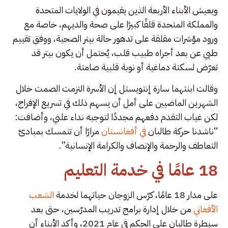
ويعيش الأبناء الأربعة الذين يقيمون في الولايات المتحدة
والمملكة المتحدة قلقًا كبيرًا على صحة والديهم، خاصة مع
ورود مؤشرات مقلقة على تدهور حالة بيتر الصحية، ووفق تقييم
طبي عن بعد أجراه طبيب قلب، يُحتمل أن يكون بيتر قد
تعرّض لسكتة دماغية أو نوبة قلبية صامتة.
وقالت ابنتهما سارة إنتويستل إن الأسرة التزمت الصمت خلال
الشهرين الماضيين على أمل أن يسهم ذلك في تسريع الإفراج،
لكن غياب التقدم دفعهم مجددًا لتوجيه نداء علني، وأضافت:
“ناشدنا حركة طالبان
في أفغانستان
مرارًا أن تتمسك بمبادئ
التعاطف والرحمة والإنصاف والكرامة الإنسانية”.
18 عامًا في خدمة التعليم
على مدار 18 عامًا، كرّس الزوجان حياتهما لخدمة
الشعب
الأفغاني
من خلال إدارة برامج تدريب المدرّسين، حتى بعد
سيطرة طالبان على الحكم في عام 2021، وأكد الأبناء أن