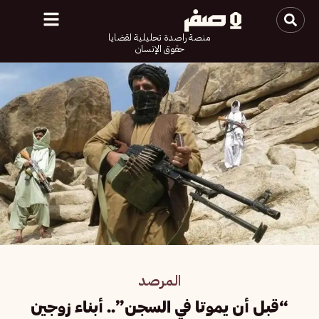
منصة راصدة تحليلية لقضايا
حقوق الإنسان
المرصد
“قبل أن يموتا في السجن”.. أبناء زوجين