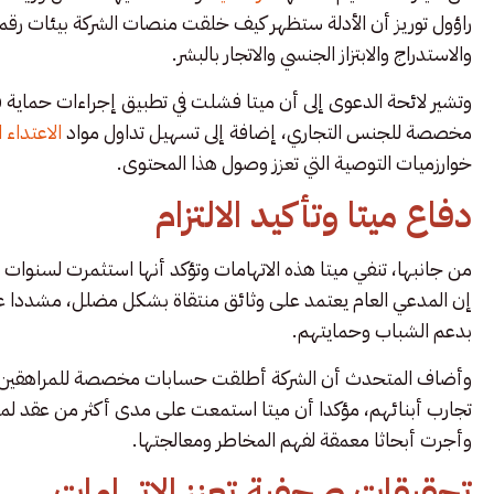
راؤول توريز أن الأدلة ستظهر كيف خلقت منصات الشركة بيئات رق
والاستدراج والابتزاز الجنسي والاتجار بالبشر.
وتشير لائحة الدعوى إلى أن ميتا فشلت في تطبيق إجراءات حماية
مخصصة للجنس التجاري، إضافة إلى تسهيل تداول مواد
الاعتداء
خوارزميات التوصية التي تعزز وصول هذا المحتوى.
دفاع ميتا وتأكيد الالتزام
من جانبها، تنفي ميتا هذه الاتهامات وتؤكد أنها استثمرت لسنوات 
إن المدعي العام يعتمد على وثائق منتقاة بشكل مضلل، مشددا على أن
بدعم الشباب وحمايتهم.
وأضاف المتحدث أن الشركة أطلقت حسابات مخصصة للمراهقين مزو
تجارب أبنائهم، مؤكدا أن ميتا استمعت على مدى أكثر من عقد لمخ
وأجرت أبحاثا معمقة لفهم المخاطر ومعالجتها.
تحقيقات صحفية تعزز الاتهامات