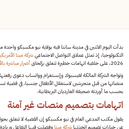
بدأت اليوم الاثنين في مدينة سانتا فيه بولاية نيو مكسيكو واحدة م
التكنولوجيا، إذ تمثل عملاق التواصل الاجتماعي
شركة ميتا الأمريكي
2026، على خلفية اتهامات خطيرة تتعلق بإلحاق
أضرار مباشرة بال
وتواجه الشركة المالكة لفيسبوك وإنستغرام وواتساب دعوى رفعتها
منصاتها من قبل متحرشين لاستغلال الأطفال جنسيا، في قضية تست
بحسب ما أوردته صحيفة الغارديان البريطانية.
اتهامات بتصميم منصات غير آمنة
يقول مكتب المدعي العام في نيو مكسيكو إن القضية لا تتعلق بحو
عن خيارات تصميم اتخذتها
شركة ميتا
وفضلت فيها التفاعل وزيادة 