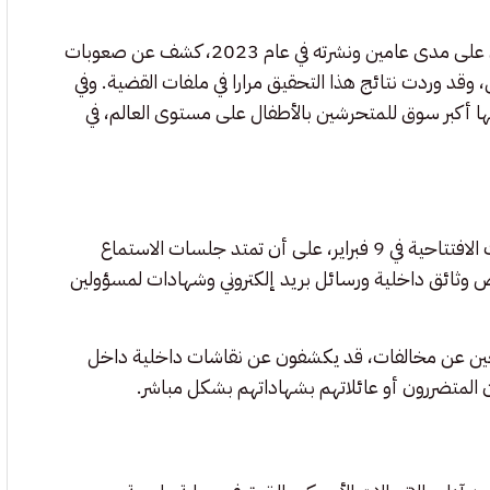
تستند الدعوى جزئيا إلى تحقيق استقصائي أجرته صحيفة الغارديان على مدى عامين ونشرته في عام 2023، كشف عن صعوبات
ل، وقد وردت نتائج هذا التحقيق مرارا في ملفات القضية. وفي
عام توريز ميتا بأنها أكبر سوق للمتحرشين بالأطفال على مستوى العالم، في
بعد أسبوع من اختيار هيئة المحلفين، من المقرر أن تبدأ المرافعات الافتتاحية في 9 فبراير، على أن تمتد جلسات الاستماع
لمحكمة عرض وثائق داخلية ورسائل بريد إلكتروني وشهادات لمسؤولين
غين عن مخالفات، قد يكشفون عن نقاشات داخلية داخل
ون المتضررون أو عائلاتهم بشهاداتهم بشكل مباشر.