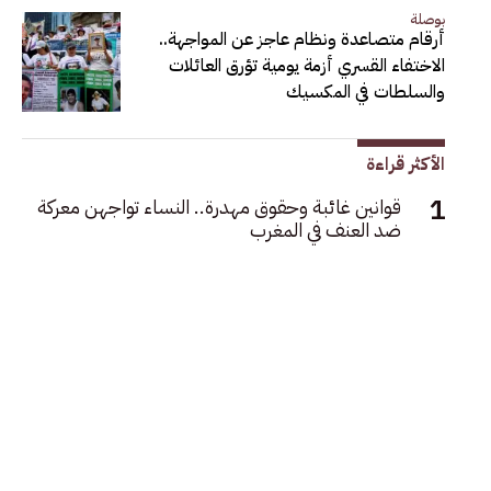
بوصلة
أرقام متصاعدة ونظام عاجز عن المواجهة..
الاختفاء القسري أزمة يومية تؤرق العائلات
والسلطات في المكسيك
الأكثر قراءة
قوانين غائبة وحقوق مهدرة.. النساء تواجهن معركة
ضد العنف في المغرب