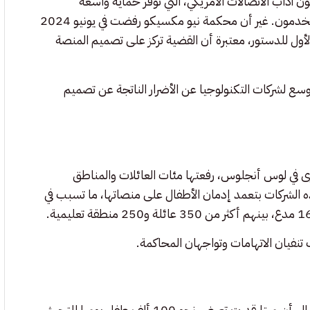
شركات التواصل الاجتماعي إلى المادة 230 من قانون آداب الاتصالات الأمريكي، التي توفر حماية واسعة
للمنصات من المسؤولية القانونية عن المحتوى الذي ينشئه المستخدمون. غير أن محكمة نيو مكسيكو رفضت في يونيو 2024
لأول للدستور، معتبرة أن القضية تركز على تصميم المنصة
أوسع لشركات التكنولوجيا عن الأضرار الناتجة عن تصميم
 في لوس أنجلوس، رفعتها مئات العائلات والمناطق
الشركات بتعمد إدمان الأطفال على منصاتها، ما تسبب في
تنفيان الاتهامات وتواجهان المحاكمة.
كشف مكتب المدعي العام في نيو مكسيكو عن وثائق داخلية تشير إلى أن ميتا قدرت تعرض نحو 100 ألف طفل يوميا للتحرش