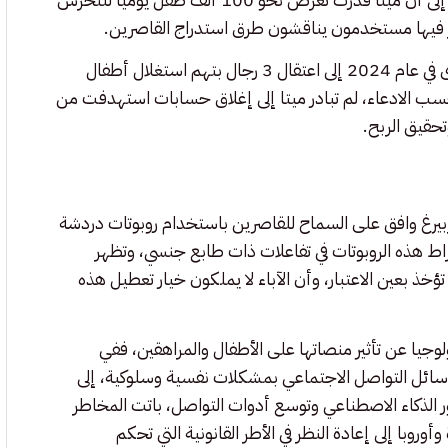
ر فيها مستخدمون يناقشون طرق استدراج القاصرين.
وتشمل القضية أيضا تحقيقا أطلق عليه اسم عملية ميتا فايل، أدى في عام 2024 إلى اعتقال 3 رجال بتهم استغلال أطفال
سب الادعاء، لم تبادر ميتا إلى إغلاق حسابات استهدفت من
تحقيق الربح.
ربيرغ وافق على السماح للقاصرين باستخدام روبوتات دردشة
ط هذه الروبوتات في تفاعلات ذات طابع جنسي، وتظهر
 بعين الاعتبار، وأن الآباء لا يملكون خيار تعطيل هذه
جيا عن تأثير منصاتها على الأطفال والمراهقين، ففي
لوسائل التواصل الاجتماعي بمشكلات نفسية وسلوكية، إلى
 الذكاء الاصطناعي وتوسع أدوات التواصل، باتت المخاطر
روبا إلى إعادة النظر في الأطر القانونية التي تحكم