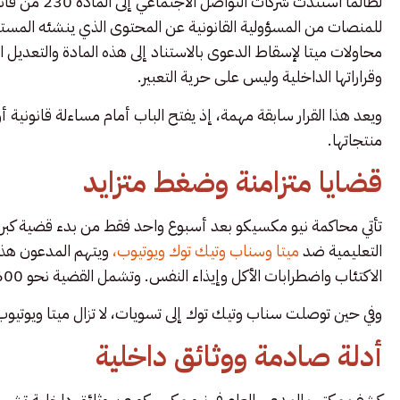
لطالما استندت 
محاولات ميتا لإسقاط الدعوى بالاستناد إلى هذه المادة والتعديل ا
وقراراتها الداخلية وليس على حرية التعبير.
ويعد هذا القرار سابقة مهمة، إذ يفتح الباب أمام مساءلة قانونية 
منتجاتها.
قضايا متزامنة وضغط متزايد
تأتي محاكمة نيو مكسيكو بعد أسبوع واحد فقط من بدء قضية كبرى
التعليمية ضد
ميتا وسناب وتيك توك ويوتيوب،
ويتهم المدعون هذه 
الاكتئاب واضطرابات الأكل وإيذاء النفس. وتشمل القضية نحو 1600 مدع، بينهم أكثر من 350 عائلة و250 منطقة تعليمية.
وفي حين توصلت سناب وتيك توك إلى تسويات، لا تزال ميتا ويوتيوب 
أدلة صادمة ووثائق داخلية