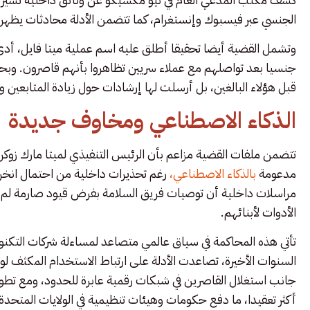
الجنسي عبر فيسبوك وإنستغرام، كما تتضمن الأدلة محادثات يظه
جنسيا بعد تواصلهم مع عملاء سريين تظاهروا بأنهم قاصرون. وبح
قبل هؤلاء البالغين، بل أرسلت لها إرشادات حول زيادة المتابعين و
الذكاء الاصطناعي ومخاوف جديدة
تتضمن ملفات القضية مزاعم بأن الرئيس التنفيذي لميتا مارك زوك
مدعومة
بالذكاء الاصطناعي،
رغم تحذيرات داخلية من احتمال انخرا
مراسلات داخلية أن توصيات فريق السلامة بفرض قيود صارمة لم تؤخذ
الأدوات لأبنائهم.
تأتي هذه المحاكمة في سياق عالمي متصاعد لمساءلة شركات التكنولو
السنوات الأخيرة، تصاعدت الأدلة على ارتباط الاستخدام المكثف 
جانب استغلال القاصرين في شبكات رقمية عابرة للحدود، ومع تطور
أكثر تعقيدا، ما دفع حكومات وهيئات تنظيمية في الولايات المتحدة وأو