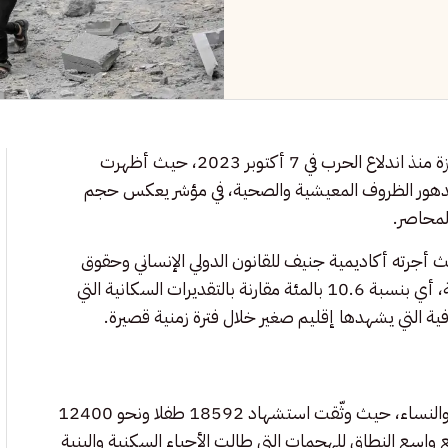
كشف تقرير موسع عن تحولات ديمغرافية خطيرة يشهدها قطاع غزة منذ اندلاع الحرب في 7 أكتوبر 2023، حيث أظهرت
ح وتدهور الظروف المعيشية والصحية، في مؤشر يعكس حجم
المحاصر.
ث أجرته أكاديمية جنيف للقانون الدولي الإنساني وحقوق
انخفض بنحو 254000 نسمة، أي بنسبة 10.6 بالمئة مقارنة بالتقديرات السكانية التي
ية التي يشهدها إقليم صغير خلال فترة زمنية قصيرة.
وأوضحت الدراسة أن الفئات الأكثر تضررا من الحرب كانت الأطفال والنساء، حيث وثّقت استشهاد 18592 طفلا ونحو 12400
 تعكس الطابع واسع النطاق للهجمات التي طالت الأحياء السكنية والبنية