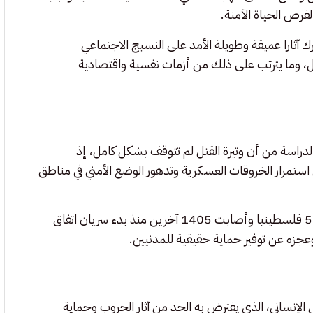
فرص الحياة الآمنة.
رك آثارا عميقة وطويلة الأمد على النسيج الاجتماعي
ال، وما يترتب على ذلك من أزمات نفسية واقتصادية
اتفاق لوقف إطلاق النار في أكتوبر 2025، حذرت الدراسة من أن وتيرة القتل لم تتوقف بشكل كامل، إذ
استمرار الخروقات العسكرية وتدهور الوضع الأمني في مناطق
526 فلسطينيا وأصابت 1405 آخرين منذ بدء سريان اتفاق
لي الإنساني، الذي يفترض به الحد من آثار الحروب وحماية