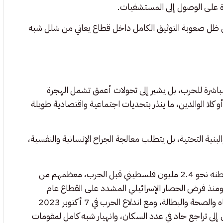
رة على الوصول إلى المستشفيات.
في ظل صعوبة التوثيق الكامل داخل قطاع يعاني من شلل شبه
مباشرة للحرب، بل يشير إلى تحولات أعمق تشمل الهجرة
 أو كلا الوالدين، ما ينذر بتحديات اجتماعية واقتصادية طويلة
البنية التحتية، بل يتطلب معالجة الجراح الإنسانية والنفسية،
يعد قطاع غزة واحدا من أكثر المناطق كثافة سكانية في العالم، ويقطنه نحو 2.4 مليون فلسطيني قبل الحرب، معظمهم من
اجئين أو أحفاد اللاجئين الذين هجروا من أراضيهم عام 1948، ومنذ فرض الحصار الإسرائيلي المشدد على القطاع عام
2007، يعاني السكان من أزمات متراكمة في مجالات الكهرباء والمياه والصحة والبطالة، ومع اندلاع الحرب في 7 أكتوبر 2023
إلى تراجع حاد في عدد السكان، وانهيار شبه كامل لمقومات