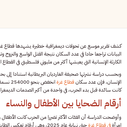
البيانات تراجعا حادا في عدد السكان نتيجة القتل الواسع والنزو
الكارثة الإنسانية التي يعيشها أكثر من مليوني فلسطيني في القطاع 
وبحسب دراسة نشرتها صحيفة الغارديان البريطانية استنادا إلى بح
الإنسان، فإن عدد سكان
قطاع غزة
كانت سائدة قبل بدء الحرب، في واحدة من أكبر الصدمات الديمغراف
أرقام الضحايا بين الأطفال والنساء
امرأة
في قطاع غزة
حتى نهاية عام 2025، وهي أرقام