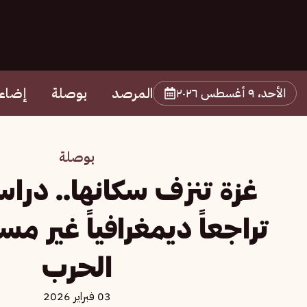
المرصد
بوصلة
إضاء
الأحد، ٩ أغسطس ٢٠٢٦
بوصلة
غزة تنزف سكانها.. در
تراجعاً ديمغرافياً غير م
الحرب
03 فبراير 2026