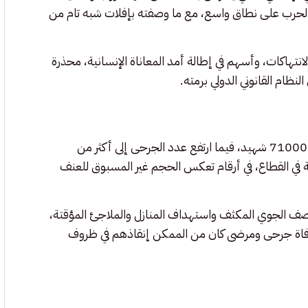
م الحرب على نطاق واسع، مع ما وصفته بإفلات شبه تام من
انتهاكات، وأسهم في إطالة أمد المعاناة الإنسانية، محذرة
ام القانوني الدولي برمته.
تجاوز عدد الشهداء الفلسطينيين 71000 شهيد، فيما ارتفع عدد الجرحى إلى أكثر من
ة في القطاع، في أرقام تعكس الحجم غير المسبوق للعنف
لقصف الجوي المكثف واستهداف المنازل والملاجئ المؤقتة،
ى وفاة جرحى ومرضى كان من الممكن إنقاذهم في ظروف