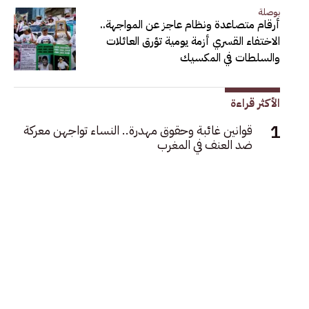
بوصلة
أرقام متصاعدة ونظام عاجز عن المواجهة..
الاختفاء القسري أزمة يومية تؤرق العائلات
والسلطات في المكسيك
الأكثر قراءة
قوانين غائبة وحقوق مهدرة.. النساء تواجهن معركة
ضد العنف في المغرب