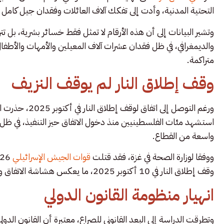
التحتية المدنية، وأدت إلى تفكك آلاف العائلات وفقدان جيل كامل ل
وتشير البيانات إلى أن هذه الأرقام لا تمثل فقط خسائر بشرية، بل تت
والديمغرافي، في ظل فقدان عشرات آلاف المعيلين والأمهات والأطف
متراكمة.
وقف إطلاق النار لم يوقف النزيف
ورغم التوصل إلى 
استشهد مئات الفلسطينيين منذ دخول الاتفاق حيز التنفيذ، في ظل 
واسعة من القطاع.
ووفقا لوزارة الصحة في غزة، فقد قتلت
قوات الجيش الإسرائيلي
وقف إطلاق النار في 10 أكتوبر 2025، ما يعكس هشاشة الاتفاق وعجزه عن توفير حماية حقيقية للمدنيين.
انهيار منظومة القانون الدولي
وتطرقت الدراسة إلى البعد القانوني للصراع، معتبرة أن القانون الدو