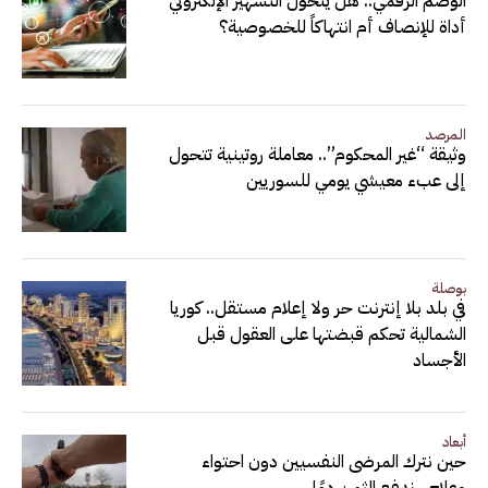
الوصم الرقمي.. هل يتحول التشهير الإلكتروني
أداة للإنصاف أم انتهاكاً للخصوصية؟
المرصد
وثيقة “غير المحكوم”.. معاملة روتينية تتحول
إلى عبء معيشي يومي للسوريين
بوصلة
في بلد بلا إنترنت حر ولا إعلام مستقل.. كوريا
الشمالية تحكم قبضتها على العقول قبل
الأجساد
أبعاد
حين نترك المرضى النفسيين دون احتواء
وعلاج.. ندفع الثمن دمًا