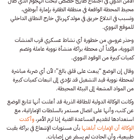
الأمن الدولي في اجتماع طارئ خُصص لبحث الهجوم الذي طال
محيط المحطة الواقعة في منطقة الظفرة بإمارة أبوظبي،
وتسبب في اندلاع حريق في مولد كهربائي خارج النطاق الداخلي
للموقع النووي.
وحذر غروسي من خطورة أي نشاط عسكري قرب المنشآت
النووية، مؤكداً أن محطة براكة منشأة نووية عاملة وتضم
كميات كبيرة من الوقود النووي.
وقال إن الوضع “يبعث على قلق بالغ”؛ لأن أي ضربة مباشرة
لمحطة نووية قيد التشغيل قد تؤدي إلى انبعاث كميات كبيرة
من المواد المشعة إلى البيئة المحيطة.
وكانت الوكالة الدولية للطاقة الذرية قد أعلنت أنها تتابع الوضع
عن كثب، وأنها على اتصال مستمر بالسلطات الإماراتية، مع
استعدادها لتقديم المساعدة الفنية إذا لزم الأمر،
وأكدت
الوكالة أن الإمارات أبلغتها
بأن مستويات الإشعاع في براكة بقيت
طبيعية، وأن الحادث لم يسفر عن إصابات.