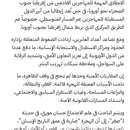
الانطلاق المهمة للمهاجرين القادمين من إفريقيا جنوب
الصحراء نحو أوروبا، في حين تُعد إيطاليا من أبرز الدول
المستقبلة للمهاجرين عبر المسار المتوسطي، خصوصاً عبر
الطريق المركزي الذي يربط شمال إفريقيا بجنوب أوروبا.
ومع تصاعد أعداد العابرين، ازدادت الضغوط المتعلقة بإدارة
الحدود ومراكز الاستقبال والاستجابة الإنسانية، ما دفع عددا
من الدول الأوروبية إلى تعزيز التعاون الأمني، وتشديد الرقابة
على السواحل، وملاحقة شبكات تهريب البشر.
إن المقاربات الأمنية وحدها لم تنجح في وقف الظاهرة، ما
دامت الأسباب العميقة للهجرة قائمة: الفقر، والبطالة،
والنزاعات المسلحة، وغياب الاستقرار السياسي والاجتماعي،
وانسداد المسارات القانونية الآمنة.
ويشير الباحث في علم الاجتماع حسان موري، في حديثه
لـ“صفر”، إلى أن الهجرة “ضاربة في عمق التاريخ الإنساني”،
باعتبارها ارتبطت دائما بالبحث عن القوت أو الأمان أو فرص