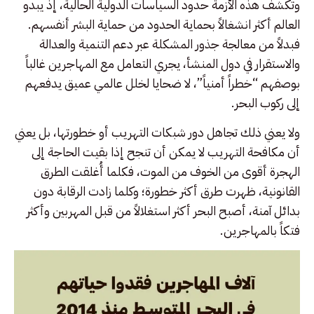
وتكشف هذه الأزمة حدود السياسات الدولية الحالية، إذ يبدو
العالم أكثر انشغالاً بحماية الحدود من حماية البشر أنفسهم.
فبدلاً من معالجة جذور المشكلة عبر دعم التنمية والعدالة
والاستقرار في دول المنشأ، يجري التعامل مع المهاجرين غالباً
بوصفهم “خطراً أمنياً”، لا ضحايا لخلل عالمي عميق يدفعهم
إلى ركوب البحر.
ولا يعني ذلك تجاهل دور شبكات التهريب أو خطورتها، بل يعني
أن مكافحة التهريب لا يمكن أن تنجح إذا بقيت الحاجة إلى
الهجرة أقوى من الخوف من الموت، فكلما أُغلقت الطرق
القانونية، ظهرت طرق أكثر خطورة؛ وكلما زادت الرقابة دون
بدائل آمنة، أصبح البحر أكثر استغلالاً من قبل المهربين وأكثر
فتكاً بالمهاجرين.