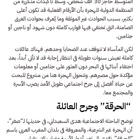
المتوسط حاجز 30 ألف شخص، وسط تأكيدات متكررة من
المنظمة الدولية للهجرة بأن الأرقام الفعلية قد تكون أعلى
بكثير، بسبب الحوادث غير الموثقة وما يُعرف بحوادث الغرق
الصامتة، التي تختفي فيها قوارب كاملة دون شهود أو ناجين أو
جثامين.
لكن المأساة لا تتوقف عند الضحايا وحدهم. فهناك عائلات
كاملة تعيش سنوات طويلة في انتظار إجابة قد لا تأتي أبداً، بعد
اختفاء أبنائها في البحر دون العثور على جثامين أو معلومات
مؤكدة حول مصيرهم. وتتحول الهجرة هنا من مشروع للبحث
عن حياة أفضل إلى جرح اجتماعي طويل الأمد يضرب الأسرة
والمجتمع معا.
“الحرقة” وجرح العائلة
توضح الباحثة الاجتماعية هدى السعيداني، في حديثها لـ“صفر”،
أن الهجرة غير الشرعية، والمعروفة في بلدان المغرب العربي باسم
“الحرقة”، تؤدي إلى تغير أدوار الأسرة وغياب الاستقرار