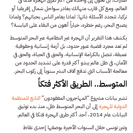
العالم، ومع كل قارب متهالك يغادر سواحل شمال إفريقيا أو
تركيا، تتجدد الأسئلة ذاتها: لماذا يغامر الناس بحياتهم؟ ولماذا
يصبح البحر، رغم خطره، خياراً أهون من البقاء على اليابسة؟
يكشف هذا التقرير أن الهجرة غير النظامية عبر البحر المتوسط
لم تعد مجرد قضية عبور حدود، بل أزمة إنسانية وحقوقية
عميقة، تتصل بالكرامة الإنسانية، والحق في الحياة، والحق في
الأمان، في ظل عالم يبدو أكثر قدرة على تشديد الحدود من
معالجة الأسباب التي تدفع آلاف البشر سنوياً إلى ركوب البحر.
المتوسط.. الطريق الأكثر فتكاً
تشير بيانات مشروع “المهاجرون المفقودون”
التابع للمنظمة
الدولية للهجرة
إلى أن البحر المتوسط ظل، منذ بدء توثيق
البيانات عام 2014، أحد أكثر طرق الهجرة فتكا في العالم.
وتبرز تونس خلال السنوات الأخيرة بوصفها إحدى نقاط