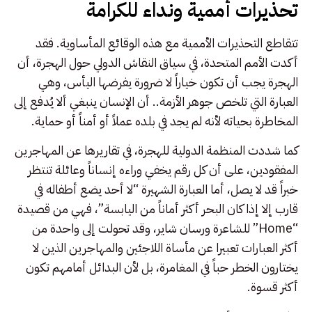
تحذيرات أممية ونداء للكرامة
تتقاطع التحذيرات الأممية مع هذه الوقائع المأساوية. فقد
أكدت الأمم المتحدة، في سياق النقاش الدولي حول الهجرة، أن
الهجرة يجب أن تكون خياراً لا ضرورة يفرضها اليأس، وهي
العبارة التي تلخص جوهر الأزمة.. أن الإنسان ينبغي ألا يُدفع إلى
المخاطرة بحياته لأنه لم يجد في بلده عملاً أو أمناً أو حماية.
كما شددت المنظمة الدولية للهجرة، في تقاريرها عن المهاجرين
المفقودين، على أن كل رقم يخفي وراءه إنساناً وعائلة تنتظر
خبراً قد لا يصل، أما العبارة الشهيرة “لا أحد يضع أطفاله في
قارب إلا إذا كان البحر أكثر أماناً من اليابسة”، فهي من قصيدة
“Home” للشاعرة ورسان شاير، وقد تحولت إلى واحدة من
أكثر العبارات تعبيرا عن مأساة اللاجئين والمهاجرين الذين لا
يختارون الخطر حباً في المغامرة، بل لأن البدائل أمامهم تكون
أكثر قسوة.