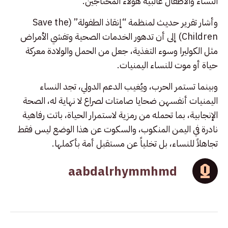
النساء والأطفال غالبية هؤلاء المحتاجين.
وأشار تقرير حديث لمنظمة “إنقاذ الطفولة” (Save the
Children) إلى أن تدهور الخدمات الصحية وتفشي الأمراض
مثل الكوليرا وسوء التغذية، جعل من الحمل والولادة معركة
حياة أو موت للنساء اليمنيات.
وبينما تستمر الحرب، ويُغيب الدعم الدولي، تجد النساء
اليمنيات أنفسهن ضحايا صامتات لصراع لا نهاية له، الصحة
الإنجابية، بما تحمله من رمزية لاستمرار الحياة، باتت رفاهية
نادرة في اليمن المنكوب، والسكوت عن هذا الوضع ليس فقط
تجاهلاً للنساء، بل تخلياً عن مستقبل أمة بأكملها.
aabdalrhymmhmd