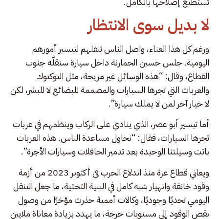
تستطيع إصلاحها بالكامل.
لا بديل سوى الانتظار
ورغم كل هذا العناء، واصل الناس تنقلهم لتيسير أمورهم
اليومية. جلس حسين الحمارنة داخل سيارة ستقلّه جنوب
القطاع، وقال: “هذه الوسائل غير مريحة، مثل التوكتوك
والعربات التي تجرها السيارات والمصممة للبضائع لا للبشر، لكن
لا خيار آخر لمن لا يملك سيارة”.
أما تيسير أبو عصر، الذي ينادي على الركاب وينظمهم في عربات
تجرها السيارات، فقال: “نحاول مساعدة الناس. هذه العربات
باتت وسيلتنا الوحيدة بعد تدمير الحافلات وسيارات الأجرة”.
ويعاني قطاع غزة منذ اندلاع الحرب في أكتوبر 2023 من أزمة
وقود خانقة وانهيار شبه كامل في البنية التحتية، ما جعل التنقل
اليومي تحديًا وجوديًا، وكالات أممية حذرت مؤخرًا من وصول
نقص الوقود إلى مستويات حرجة، ما يهدد بزيادة معاناة ملايين