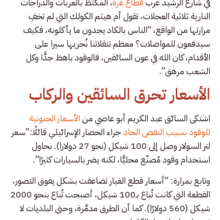
في شارع الرشيد غرب
قطاع غزة
، المكتظ بالعربات والدراجات
النارية ثلاثية العجلات، تقول أم هيثم الكولك التي لم تخفِ
مرارتها من الواقع، “الناس بالكاد يجدون ما يأكلونه، فكيف
سيدفعون للمواصلات؟ معظم تنقلاتنا نُجريها سيرا على
الأقدام، كان الله في عون السائقين، فالوقود باهظ جدًّا وكل
الشعب مرهق”.
الأسعار تحرق السائقين والركاب
اشتكى السائق عبد الكريم أبو عاصي من
الأسعار الجنونية
للوقود بسبب النقص الحاد
جراء الحصار الإسرائيلي قائلًا:”سعر
لتر السولار وصل إلى 100 شيكل (نحو 27 دولارا). نحاول
استخدام وقود مُصنّع محليًّا، لكنه يضر بالسيارات كثيرًا”.
وتابع بمرارة: “أسعار قطع الغيار تضاعفت بشكل يفوق التصور،
القطعة التي كانت تُباع بـ100 شيكل، أصبحت تُباع بنحو 2000
شيكل (560 دولارًا). كما أن الطرق مدمَّرة، وحتى البلديات لا