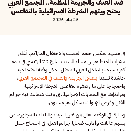
ضد العنف والجريمة المنظمة.. المجتمع العربي
يحتج ويتهم الشرطة الإسرائيلية بالتقاعس
25 يناير 2026
في مشهد يعكس حجم الغضب والاحتقان المتراكم، أغلق
عشرات المتظاهرين مساء السبت شارع 70 الرئيسي في بلدة
كفر ياسيف بالداخل العربي المحتل، خلال وقفة احتجاجية
حاشدة تنديدا
بتفشي الجريمة والعنف في المجتمع العربي
،
واحتجاجا على ما وصفوه بتقاعس الشرطة الإسرائيلية
وتواطؤها مع العصابات الإجرامية، في وقت تتصاعد فيه جرائم
القتل وفرض الإتاوات بشكل غير مسبوق.
وشارك في الوقفة أهال من كفر ياسيف والبلدات المجاورة، من
بينهم عائلات وأقارب ضحايا جرائم القتل، في احتجاج حمل
طابعا إنسانيا مؤلما، حيث رفع المشاركون صور ضحايا من