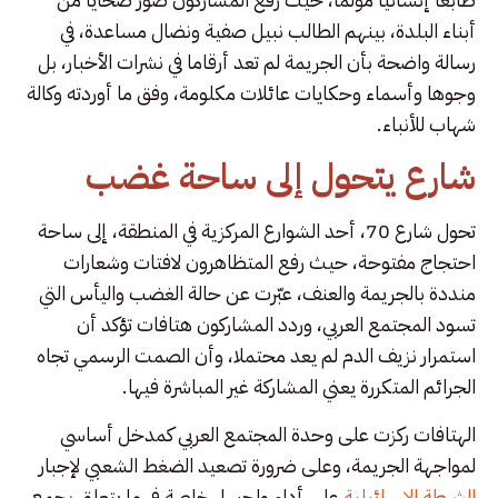
أبناء البلدة، بينهم الطالب نبيل صفية ونضال مساعدة، في
رسالة واضحة بأن الجريمة لم تعد أرقاما في نشرات الأخبار، بل
وجوها وأسماء وحكايات عائلات مكلومة، وفق ما أوردته وكالة
شهاب للأنباء.
شارع يتحول إلى ساحة غضب
تحول شارع 70، أحد الشوارع المركزية في المنطقة، إلى ساحة
احتجاج مفتوحة، حيث رفع المتظاهرون لافتات وشعارات
منددة بالجريمة والعنف، عبّرت عن حالة الغضب واليأس التي
تسود المجتمع العربي، وردد المشاركون هتافات تؤكد أن
استمرار نزيف الدم لم يعد محتملا، وأن الصمت الرسمي تجاه
الجرائم المتكررة يعني المشاركة غير المباشرة فيها.
الهتافات ركزت على وحدة المجتمع العربي كمدخل أساسي
لمواجهة الجريمة، وعلى ضرورة تصعيد الضغط الشعبي لإجبار
الشرطة الإسرائيلية
على أداء واجبها، خاصة في ما يتعلق بجمع