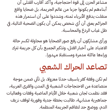
مشاعر الحزن إلى قوة احتجاجية، وأكد أقارب القتلى أن
أبناءهم لم يكونوا جزءا من عالم الجريمة، بل ضحايا واقع
منفلت يدفع الأبرياء ثمنه، وشددوا على أن استمرار هذه
الجرائم يعني أن أي شخص يمكن أن يكون الضحية التالية، في
ظل غياب الردع والمحاسبة.
ورأى مشاركون أن رفع صور الضحايا هو محاولة لكسر حالة
الاعتياد على أخبار القتل، وتذكير الجميع بأن كل جريمة تترك
وراءها عائلة مدمرة ومستقبلا مهدورا.
تصاعد الحراك الشعبي
لم تكن وقفة كفر ياسيف حدثا معزولا، بل تأتي ضمن موجة
متصاعدة من الاحتجاجات الشعبية في المدن والقرى العربية،
فقد نظمت لجان شعبية خلال الأيام الماضية وقفات وفعاليات
جماهيرية مشابهة، طالبت بخطة جدية وفورية لوقف نزيف
الدم، ووضع حد لتفاقم الجريمة المنظمة.