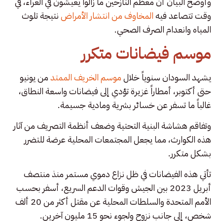
وأوضح البيان أن معظم النازحين ما زالوا يعيشون في العراء، في
وقت تتصاعد فيه
المخاوف من انتشار الأمراض
نتيجة تلوث
المياه وانعدام الصرف الصحي.
موسم فيضانات متكرر
يشهد السودان سنوياً خلال
موسم الخريف الممتد
من يونيو
حتى أكتوبر، أمطاراً غزيرة تؤدي إلى فيضانات واسعة النطاق،
غالباً ما تسفر عن خسائر بشرية ومادية جسيمة.
وتفاقم هشاشة البنية التحتية وضعف أنظمة التصريف من آثار
هذه الكوارث، مما يجعل المجتمعات المحلية عرضة للتضرر
بشكل متكرر.
تأتي هذه الفيضانات في ظل نزاع دموي مستمر منذ منتصف
أبريل 2023 بين الجيش وقوات الدعم السريع، أسفر بحسب
الأمم المتحدة والسلطات المحلية عن مقتل أكثر من 20 ألف
شخص، إلى جانب نزوح ولجوء نحو 15 مليون آخرين.