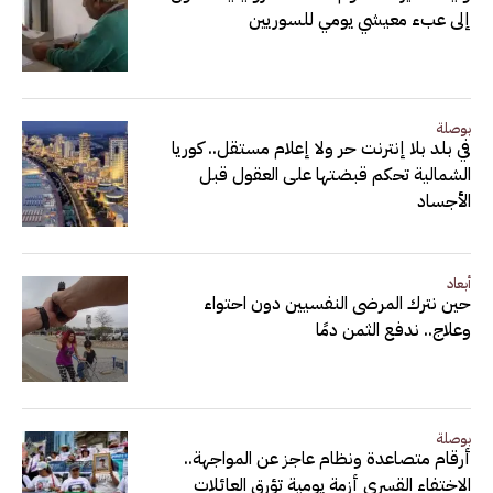
إلى عبء معيشي يومي للسوريين
بوصلة
في بلد بلا إنترنت حر ولا إعلام مستقل.. كوريا
الشمالية تحكم قبضتها على العقول قبل
الأجساد
أبعاد
حين نترك المرضى النفسيين دون احتواء
وعلاج.. ندفع الثمن دمًا
بوصلة
أرقام متصاعدة ونظام عاجز عن المواجهة..
الاختفاء القسري أزمة يومية تؤرق العائلات