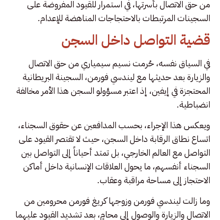
من حق الاتصال بأسرتها، في استمرار للقيود المفروضة على
السجينات المرتبطات بالاحتجاجات المناهضة للإعدام.
قضية التواصل داخل السجن
في السياق نفسه، حُرمت نسيم سيمياري من حق الاتصال
والزيارة بعد حديثها مع ليندسي فورمن، السجينة البريطانية
المحتجزة في إيفين، إذ اعتبر مسؤولو السجن هذا الأمر مخالفة
انضباطية.
ويعكس هذا الإجراء، بحسب المدافعين عن حقوق السجناء،
اتساع نطاق الرقابة داخل السجن، حيث لا تقتصر القيود على
التواصل مع العالم الخارجي، بل تمتد أحياناً إلى التواصل بين
السجناء أنفسهم، ما يحول العلاقات الإنسانية داخل أماكن
الاحتجاز إلى مساحة مراقبة وعقاب.
وما زالت ليندسي فورمن وزوجها كريغ فورمن محرومين من
الاتصال والزيارة والوصول إلى محامٍ، بعد تشديد القيود عليهما