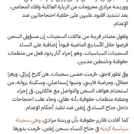
ووريشة مرادي محرومات من الزيارة العائلية ولقاء المحامين،
بعد تشديد القيود عليهن على خلفية احتجاجاتهن ضد
الإعدام.
وتقول مصادر قريبة من عائلات السجينات إن مسؤولي السجن
فرضوا خلال الأسابيع الماضية قيوداً إضافية على النساء
السجينات السياسيات، وهو إجراء أثار ردود فعل من منظمات
حقوقية وناشطين مدنيين.
وفي تطور لاحق، حُرمت خمس سجينات، هن كلرخ إيرائي، وزهرا
صفائي، ومرضية فارسي، وشيوا إسماعيلي، وسكينة بروانه، من
استخدام هواتف السجن والتواصل مع عائلاتهن، في إجراء
وصفته منظمات حقوقية بأنه عقابي، وجاء عقب احتجاجات
داخل جناح النساء في إيفين ضد تنفيذ أحكام الإعدام.
كما أفادت تقارير حقوقية بأن وریشة مرادي،
وهي سجينة
سياسية كردية
في جناح النساء بسجن إيفين، حُرمت بدورها