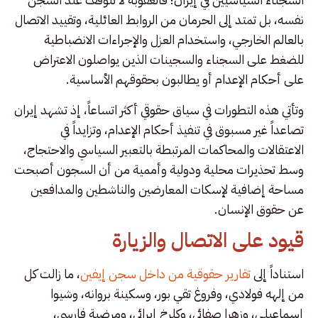
نفسه، بل تمتد إلى الحرمان من الروابط العائلية، وتقييد الاتصال
بالعالم الخارجي، واستخدام العزل والإجراءات الانضباطية
للضغط على السجناء والسجينات الذين يواصلون الاعتراض
على أحكام الإعدام أو يطالبون بحقوقهم الأساسية.
وتأتي هذه التطورات في سياق حقوقي أكثر اتساعاً، إذ تشهد إيران
تصاعداً غير مسبوق في تنفيذ أحكام الإعدام، وتزايداً في
الاعتقالات والمحاكمات المرتبطة بالتعبير السياسي والاحتجاج،
وسط تحذيرات محلية ودولية وأممية من أن السجون أصبحت
مساحة إضافية لإسكات المعارضين والناشطين والمدافعين
عن حقوق الإنسان.
قيود على الاتصال والزيارة
استناداً إلى
تقارير حقوقية من داخل سجن إيفين
، ما زالت كل
من إلهه فولادي، وفروغ تقي بور، وسكينة بروانه، وشيوا
إسماعيلي، وزهرا صفائي، وكلرخ إيرائي، ومرضية فارسي،