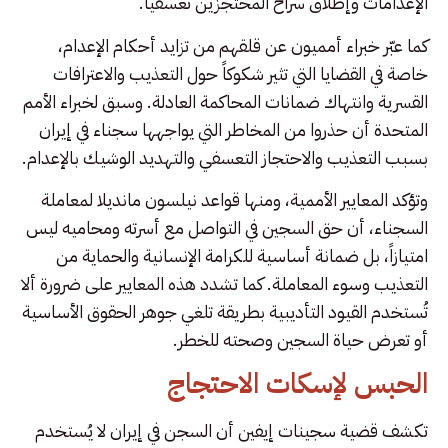
الإعدامات وإطلاق سراح المحتجزين تعسفياً.
كما عبّر خبراء أمميون عن قلقهم من تزايد أحكام الإعدام،
خاصة في القضايا التي تثير شكوكاً حول التعذيب والاعترافات
القسرية وانتهاك ضمانات المحاكمة العادلة. وسبق لخبراء الأمم
المتحدة أن حذروا من المخاطر التي يواجهها سجناء في إيران
بسبب التعذيب والاحتجاز التعسفي والتهديد الوشيك بالإعدام.
وتؤكد المعايير الأممية، ومنها قواعد نيلسون مانديلا لمعاملة
السجناء، أن حق السجين في التواصل مع أسرته ومحاميه ليس
امتيازاً، بل ضمانة أساسية للكرامة الإنسانية والحماية من
التعذيب وسوء المعاملة. كما تشدد هذه المعايير على ضرورة ألا
تُستخدم القيود التأديبية بطريقة تلغي جوهر الحقوق الأساسية
أو تعرض حياة السجين وصحته للخطر.
الحبس لإسكات الاحتجاج
تكشف قضية سجينات إيفين أن السجن في إيران لا يُستخدم