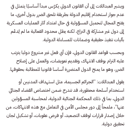
ويشير العبداللات إلى أن القانون الدولي يكرّس مبدأ أساسيًا يتمثل في
عدم جواز استخدام إقليم الدولة بطريقة تلحق الضرر بدول أخرى، ما
يفتح المجال لتحميل المسؤولية في حال امتداد آثار العمليات العسكرية
إلى دول غير مشاركة في النزاع، لكنه يظل محدود الفعالية ما لم يُدعّم
بآليات تنفيذ حقيقية وضمانات للمساءلة الدولية.
وبحسب قواعد القانون الدولي، فإن أي فعل غير مشروع دوليا يترتب
عليه التزام بوقف الانتهاك، وتقديم تعويضات، والعمل على إصلاح
الضرر، وهو ما يمنح الدول المتضررة أساسا قانونيا للمطالبة بحقوقها.
يقول العبداللات: “الجرائم الجسيمة، مثل استهداف المدنيين أو
استخدام أسلحة محظورة، قد تندرج ضمن اختصاص القضاء الجنائي
الدولي، بما في ذلك المحكمة الجنائية الدولية، لمحاسبة المسؤولين
عنها”، ملمحاً إلى دور مجلس الأمن في التعامل مع هذه الانتهاكات، من
خلال إصدار قرارات لوقف التصعيد، أو فرض عقوبات، أو تشكيل لجان
تحقيق دولية.