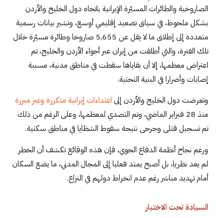
الصاروخية والطائرات المسيّرة الإيرانية باتجاه دول الخليج والأردن
بشكل ملحوظ، في سياق تصعيد إقليمي أوسع، وتشير بيانات رسمية
متعددة إلى إطلاق ما لا يقل عن 5,655 صاروخا وطائرة مسيّرة خلال
تلك الفترة، والتي أطلقت من إيران عبر أجواء الأردن والخليج، تم
اعتراض معظمها، إلا أن بقاياها سقطت في مناطق مدنية، مسببة
إصابات وأضرارا في البنية التحتية.
وتعرضت دول الخليج والأردن إلى
اعتداءات إيرانية متكررة وغير مبررة
منذ 28 فبراير الماضي، وتم التصدي لمعظمها، وعلى الرغم من ذلك
تم تسجيل قتلى وجرحى نتيجة سقوط الشظايا في مناطق سكنية.
ورغم نجاح أنظمة الدفاع الجوي، فإن هذه الوقائع تكشف أن الخطر
لم يعد نظريا، بل أصبح يمتد فعليا إلى المجال المدني، ما يضع السكان
أمام تهديد مباشر رغم عدم انخراط دولهم في النزاع.
السيادة تحت الاختبار