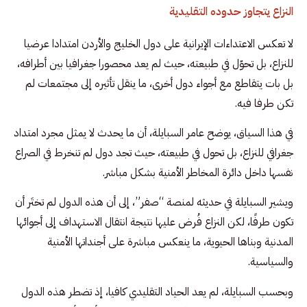
النزاع يتجاوز حدوده التقليدية
لا تعكس الاعتداءات الإيرانية على دول الخليج والأردن امتدادا عرضيا
للنزاع، بل تحوّل في طبيعته، حيث لم يعد محصورا جغرافيا بين أطرافه،
بل بات يتقاطع مع أجواء دول أخرى، ما ينقل تأثيره إلى مجتمعات لم
تكن طرفا فيه.
في هذا السياق، يوضح عامر السبايلة، أن ما يحدث لا يمثل مجرد امتداد
جغرافي للنزاع، بل تحول في طبيعته، حيث تجد دول لم تنخرط في الصراع
نفسها داخل دائرة المخاطر الأمنية بشكل مباشر.
ويشير السبايلة في حديثه لمنصة “صفر”، إلى أن هذه الدول لم تختَر أن
تكون طرفًا، لكن النزاع فُرض عليها نتيجة انتقال الاستهداف إلى أجوائها
المدنية وبناها الحيوية، ما ينعكس مباشرة على أجنداتها الأمنية
والسياسية.
وبحسب السبايلة، لم يعد الحياد التقليدي كافيا، إذ تضطر هذه الدول