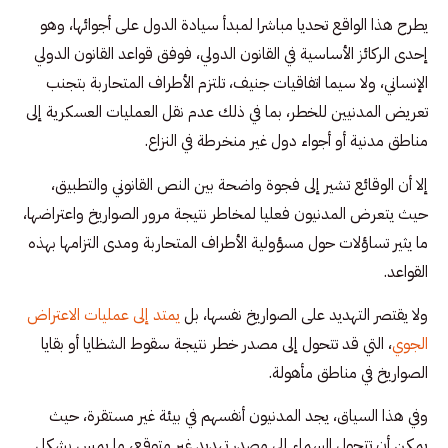
يطرح هذا الواقع تحديا مباشرا لمبدأ سيادة الدول على أجوائها، وهو
إحدى الركائز الأساسية في القانون الدولي، فوفق قواعد القانون الدولي
الإنساني، ولا سيما اتفاقيات جنيف، تلتزم الأطراف المتحاربة بتجنب
تعريض المدنيين للخطر، بما في ذلك عدم نقل العمليات العسكرية إلى
مناطق مدنية أو أجواء دول غير منخرطة في النزاع.
إلا أن الوقائع تشير إلى فجوة واضحة بين النص القانوني والتطبيق،
حيث يتعرض المدنيون فعليا لمخاطر نتيجة مرور الصواريخ واعتراضها،
ما يثير تساؤلات حول مسؤولية الأطراف المتحاربة ومدى التزامها بهذه
القواعد.
ولا يقتصر التهديد على الصواريخ نفسها، بل
يمتد إلى عمليات الاعتراض
الجوي
، التي قد تتحول إلى مصدر خطر نتيجة سقوط الشظايا أو بقايا
الصواريخ في مناطق مأهولة.
وفي هذا السياق، يجد المدنيون أنفسهم في بيئة غير مستقرة، حيث
يمكن أن تتحول السماء إلى مصدر تهديد غير متوقع، ما يمس بشكل