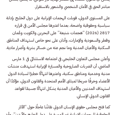
مباشر الحق في الأمان الشخصي والشعور بالاستقرار.
على المستوى الدولي، قوبلت الهجمات الإيرانية على دول الخليج بإدانة
سياسية وحقوقية واضحة، بعدما اعتبرها مجلس الأمن في قراره
2817 (2026) “هجمات شنيعة” على البحرين والكويت وعُمان
وقطر والسعودية والإمارات، وأدان على نحو خاص استهداف المناطق
السكنية والأعيان المدنية وما نجم عنه من خسائر بشرية وأضرار مادية.
وأعلن مجلس التعاون الخليجي في اجتماعه الاستثنائي في 1 مارس
الماضي، أن الضربات الصاروخية والمسيّرة الإيرانية استهدفت منشآت
مدنية وخدمية ومناطق سكنية، واعتبرها انتهاكًا خطيرًا لسيادة الدول
الأعضاء وخرقًا صريحًا لميثاق الأمم المتحدة والقانون الدولي، مؤكدًا أن
استهداف المدنيين والأعيان المدنية يشكل انتهاكًا جسيمًا لقواعد
القانون الدولي الإنساني.
كما فتح مجلس حقوق الإنسان الدولي نقاشًا عاجلًا حول “الآثار
الحقوقية للهجمات الإيرانية غير المبررة على دول الخليج والأردن”، وأيد