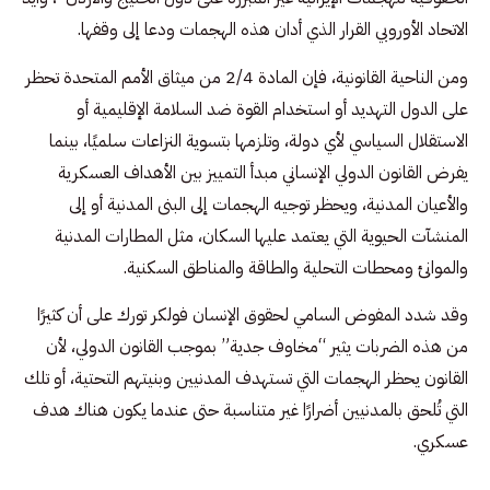
الاتحاد الأوروبي القرار الذي أدان هذه الهجمات ودعا إلى وقفها.
ومن الناحية القانونية، فإن المادة 2/4 من ميثاق الأمم المتحدة تحظر
على الدول التهديد أو استخدام القوة ضد السلامة الإقليمية أو
الاستقلال السياسي لأي دولة، وتلزمها بتسوية النزاعات سلميًا، بينما
يفرض القانون الدولي الإنساني مبدأ التمييز بين الأهداف العسكرية
والأعيان المدنية، ويحظر توجيه الهجمات إلى البنى المدنية أو إلى
المنشآت الحيوية التي يعتمد عليها السكان، مثل المطارات المدنية
والموانئ ومحطات التحلية والطاقة والمناطق السكنية.
وقد شدد المفوض السامي لحقوق الإنسان فولكر تورك على أن كثيرًا
من هذه الضربات يثير “مخاوف جدية” بموجب القانون الدولي، لأن
القانون يحظر الهجمات التي تستهدف المدنيين وبنيتهم التحتية، أو تلك
التي تُلحق بالمدنيين أضرارًا غير متناسبة حتى عندما يكون هناك هدف
عسكري.