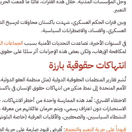
وحل المؤسسات المدنية. خلال هذه الفترات، غالبًا ما قُمعت الحريا
التعبير.
وبين فترات الحكم العسكري، شهدت باكستان محاولات لترسيخ الديمق
العسكري، والفساد، والاضطرابات السياسية.
في السنوات الأخيرة، تصاعدت التحديات الأمنية بسبب
الجماعات الم
لمكافحة الإرهاب، ولكن بعض هذه الإجراءات أثر سلبًا على حقوق ال
انتهاكات حقوقية بارزة
تُشير تقارير المنظمات الحقوقية الدولية (مثل منظمة العفو الدولية
الأمم المتحدة إلى نمط متكرر من انتهاكات حقوق الإنسان في باكس
الاختفاء القسري: تُعد هذه الممارسة واحدة من أخطر الانتهاكات، 
الاستخبارات دون اعتراف رسمي، ويتم حرمان عائلاتهم من معرفة 
النشطاء السياسيين، والصحفيين، والأقليات العرقية (خاصة البلو
قيوداً على حرية التعبير والتجمع
: تُفرض قيود صارمة على حرية ال