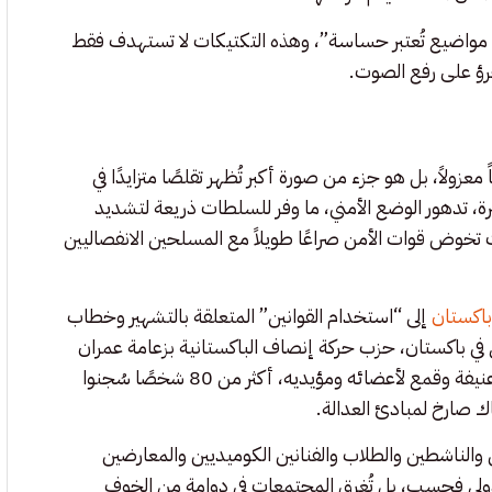
مواضيع تُعتبر حساسة”، وهذه التكتيكات لا تستهدف فقط
رؤ على رفع الصوت.
عزولاً، بل هو جزء من صورة أكبر تُظهر تقلصًا متزايدًا في
، تدهور الوضع الأمني، ما وفر للسلطات ذريعة لتشديد
تخوض قوات الأمن صراعًا طويلاً مع المسلحين الانفصاليين
باكستان
إلى “استخدام القوانين” المتعلقة بالتشهير وخطاب
 في باكستان، حزب حركة إنصاف الباكستانية بزعامة عمران
خان، بخوض انتخابات عام 2024 كحزب، ما أدى إلى احتجاجات عنيفة وقمع لأعضائه ومؤيديه، أكثر من 80 شخصًا سُجنوا
الناشطين والطلاب والفنانين الكوميديين والمعارضين
الدولي فحسب، بل تُغرق المجتمعات في دوامة من الخوف