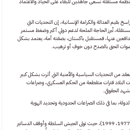
ظمة مستقلة نسعى جاهدين للبقاء على الحياد والاعتماد
خ بقيم العدالة والكرامة الإنسانية، إن التحديات التي
ستقلة، تُبرز الحاجة الملحة لدعم دولي أكبر وضغط مستمر
دافعين عنها، فمستقبل باكستان، بصفته أمة، يعتمد بشكل
أصوات الحق بالصدح دون خوف أو ترهيب.
عقد من التحديات السياسية والأمنية التي أثرت بشكل كبير
ق الإنسان فيها. منذ تأسيسها في عام 1947، شهدت البلاد فترات متقطعة من الحكم العسكري، وصراعات
شهد الحقوقي.
دولة، بما في ذلك الصراعات الحدودية وتحديد الهوية
شهدت باكستان عدة انقلابات عسكرية (أبرزها في 1958، 1969، 1977، 1999)، حيث تولى الجيش السلطة وأوقف الدساتير