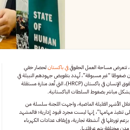
ية، تتعرض مساحة العمل الحقوقي
في باكستان
لحصار خفي
 ضغوطًا “غير مسبوقة”، تُهدد بتقويض جهودهم النبيلة في
الدفاع عن الحريات المدنية والكرامة الإنسانية، وقد حذرت لجنة حقوق الإنسان في باكستان (HRCP)، التي تُعد منارة مستقلة
ر بشكل مباشر بضغوط السلطات الباكستانية.
خلال الأشهر القليلة الماضية، واجهت اللجنة سلسلة من
ا على تنفيذ مهامها”، إنها ليست مجرد قيود إدارية؛ فالمشهد
بزعم تورطها في أنشطة تجارية، وإيقاف عدادات الكهرباء
في مدن مختلفة يتم عرقلتها.