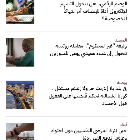
الوصم الرقمي.. هل يتحول التشهير
الإلكتروني أداة للإنصاف أم انتهاكاً
للخصوصية؟
المرصد
وثيقة “غير المحكوم”.. معاملة روتينية
تتحول إلى عبء معيشي يومي للسوريين
بوصلة
في بلد بلا إنترنت حر ولا إعلام مستقل..
كوريا الشمالية تحكم قبضتها على العقول
قبل الأجساد
أبعاد
حين نترك المرضى النفسيين دون احتواء
وعلاج.. ندفع الثمن دمًا