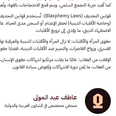
كما تُقيد حرية التجمع السلمي، ويتم قمع الاحتجاجات بالقوة، وت
قوانين التجديف (Blasphemy Laws): ت
(وخاصة الأقليات الدينية) لخطر الإعدام أو السجن مدى الحياة. غا
الاضطهاد الديني، ما يؤدي إلى ترويع الأقليات.
حقوق المرأة والأقليات: لا تزال المرأة والأقليات الدينية والعرقية تو
القسري، وزواج القاصرات، والتمييز ضد الأقليات الدينية، قضايا حق
الإفلات من العقاب: غالبًا ما يفلت مرتكبو انتهاكات حقوق الإنسان،
من العقاب، ما يُعزز دورة الانتهاكات ويُقوض سيادة القانون.
عاطف عبد المولى
صحفي متخصص في الشئون العربية والدولية