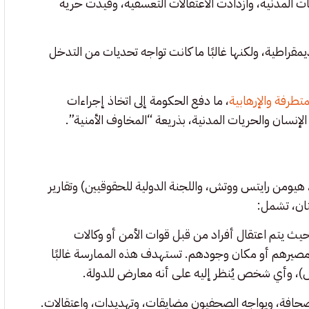
ت المدنية، وازدادت الاعتقالات التعسفية، وقُيدت حرية
راطية، ولكنها غالبًا ما كانت تواجه تحديات من التدخل
تطرفة والإرهابية
، ما دفع الحكومة إلى اتخاذ إجراءات
إنسان والحريات المدنية، بذريعة “المخاوف الأمنية”.
، هيومن رايتس ووتش، واللجنة الدولية للحقوقيين) وتقارير
تان، تشمل:
حيث يتم اعتقال أفراد من قبل قوات الأمن أو وكالات
مصيرهم أو مكان وجودهم. تستهدف هذه الممارسة غالبًا
ش)، وأي شخص يُنظر إليه على أنه معارض للدولة.
صحافة، ويواجه الصحفيون مضايقات، وتهديدات، واعتقالات.