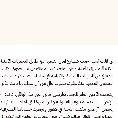
في قلب آسيا، حيث تتصارع آمال التنمية مع ظلال التحديات الأمن
لكنه قاهر، إنها قصة وطن يواجه فيه المدافعون عن حقوق الإنسان
للحقوق المدنية منذ عقود، بصوت عالٍ من أن عملياتها باتت تتأث
يتحدث الأمين العام للجنة، هاريس خالق، عن هذا الواقع، قائلا: “
الإجراءات التعسفية وغير القانونية وغير المبررة التي أعاقت قدرته
يشمل: “إغلاق مكتب اللجنة في لاهور، وتجميد حساباتنا المصرفية 
لدينا وإصدار فواتير مبالغ فيها”، حتى الفعاليات العامة التي تُنظم 