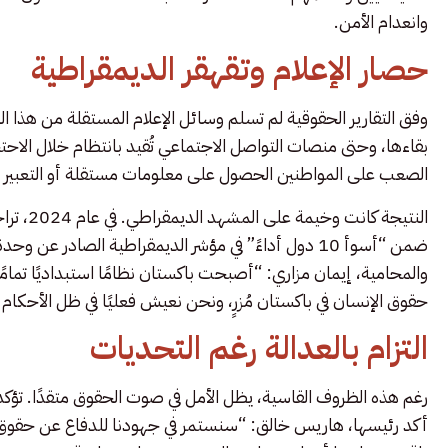
وانعدام الأمن.
حصار الإعلام وتقهقر الديمقراطية
وفق التقارير الحقوقية لم تسلم وسائل الإعلام المستقلة من هذا ا
بقاءها، وحتى منصات التواصل الاجتماعي تُقيد بانتظام خلال الاح
الصعب على المواطنين الحصول على معلومات مستقلة أو التعبير ع
النتيجة كانت وخيمة على المشهد الديمقراطي. في عام 2024، تراجع تصنيف
ضمن “أسوأ 10 دول أداءً” في مؤشر الديمقراطية الصادر ع
والمحامية، إيمان مزاري: “أصبحت باكستان نظامًا استبداديًا تمام
حقوق الإنسان في باكستان مُزرٍ، ونحن نعيش فعليًا في ظل الأحكام ا
التزام بالعدالة رغم التحديات
رغم هذه الظروف القاسية، يظل الأمل في صوت الحقوق متقدًا. تؤكد
أكد رئيسها، هاريس خالق: “سنستمر في جهودنا للدفاع عن حقوق ا