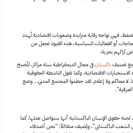
لضغط، فهي تواجه رقابة متزايدة وصعوبات اقتصادية تُهدد
تجاجات أو الفعاليات السياسية، هذه القيود تجعل من
ن آرائهم بحرية.
باكستان
في مجال الديمقراطية ستة مراكز، لتُصبح
ن وحدة الاستخبارات الاقتصادية، وكما تقول الناشطة الحقوقية
ًا، لا محاكم ولا إعلام، لقد حطموا المجتمع المدني… وضع
لعرفية”.
 لجنة حقوق الإنسان الباكستانية أنها ستواصل عملها، كما
لشعب الباكستاني”، ويُضيف متفائلاً: “نحن أصدقاء