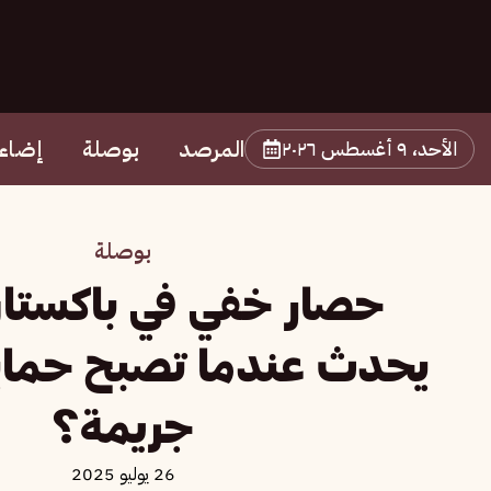
المرصد
بوصلة
إضاء
الأحد، ٩ أغسطس ٢٠٢٦
بوصلة
حصار خفي في باكستان.
يحدث عندما تصبح حماي
جريمة؟
26 يوليو 2025