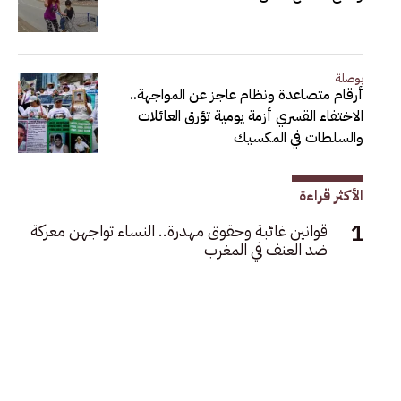
بوصلة
أرقام متصاعدة ونظام عاجز عن المواجهة..
الاختفاء القسري أزمة يومية تؤرق العائلات
والسلطات في المكسيك
الأكثر قراءة
قوانين غائبة وحقوق مهدرة.. النساء تواجهن معركة
ضد العنف في المغرب