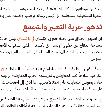
ويتلقى الموظفون “مكالمات هاتفية تهديدية تحذرهم من مناقشة 
القدرة التشغيلية للمنظمة، بل تُرسل رسالة ترهيب واضحة لمن يج
تدهور حرية التعبير والتجمع
إن تضييق الخناق على لجنة حقوق الإنسان
في باكستان
ليس حادثاً م
مساحة الدفاع عن حقوق الإنسان في باكستان، ففي السنوات الأخيرة
قبضتها، في حين تزايدت الهجمات المسلحة في الجنوب الغربي، حيث 
البلوش.
ووفقًا لتقرير منظمة العفو الدولية لعام 2024، لجأت السلطات
في 
الكراهية سلاحاً ضد المعارضين. لم يُسمح لحزب المعارضة الرئيسي
على خلفية احتجاجات مايو 2023 بعد “محاكمات سرية”، في انتهاك صارخ لمبادئ العدالة.
واستمرت “حالات الاختفاء القسري بلا هوادة، مستهدفة الصحفيين و
السياسيين وعائلاتهم”، هذه الممارسة البشعة لا تُخالف القانون 