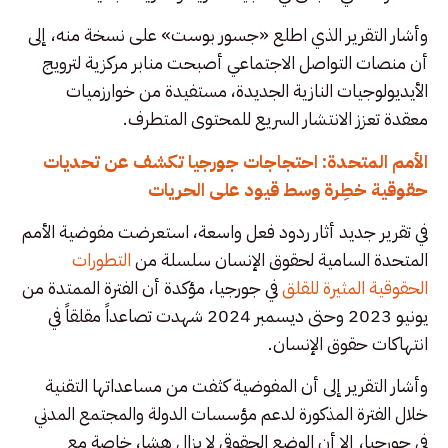
وأشار التقرير الذي اطلع «جسور بوست» على نسخة منه، إلى
أن منصات التواصل الاجتماعي أصبحت منابر مركزية لترويج
الأيديولوجيات النازية الجديدة، مستفيدة من خوارزميات
معقدة تعزز الانتشار السريع للمحتوى المتطرف.
الأمم المتحدة: احتجاجات جورجيا تكشف عن تحديات
حقوقية خطِرة وسط قيود على الحريات
في تقرير جديد أثار ردود فعل واسعة، استعرضت مفوضية الأمم
المتحدة السامية لحقوق الإنسان سلسلة من
التطورات
الحقوقية المثيرة للقلق
في جورجيا، مؤكدة أن الفترة الممتدة من
يونيو 2023 وحتى ديسمبر 2024 شهدت تصاعداً مقلقاً في
انتهاكات حقوق الإنسان.
وأشار التقرير إلى أن المفوضية كثفت من مساعداتها التقنية
خلال الفترة المذكورة لدعم مؤسسات الدولة والمجتمع المدني
في جورجيا، إلا أن الوضع الحقوقي لا يزال هشا، خاصة مع