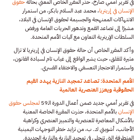
في تقرير أممي صارخ، حذر المقرر الخاص المعني بحالة
حقوق
الإنسان في إريتريا
، محمد عبد السلام بابكر، من استمرار
الانتهاكات الممنهجة والجسيمة لحقوق الإنسان في البلاد،
مشيرًا إلى تصاعد القمع وتدهور الحريات العامة ورفض
السلطات الإريترية التعاون مع آليات الأمم المتحدة.
وأكد المقرر الخاص أن حالة حقوق الإنسان في إريتريا لا تزال
مثيرة للقلق، حيث يشير الواقع إلى غياب تام لسيادة القانون،
واستمرار الاحتجاز التعسفي والاختفاء القسري.
الأمم المتحدة: تصاعد تمجيد النازية يهدد القيم
الحقوقية ويعزز العنصرية العالمية
في تقرير أممي جديد ضمن أعمال الدورة الـ59
لمجلس حقوق
الإنسان
بالأمم المتحدة، حذرت المقررة الخاصة المعنية
بالأشكال المعاصرة للعنصرية والتمييز العنصري وكراهية
الأجانب، أشويني ك. ب، من تزايد خطر التوجهات اليمينية
المتطرفة التي تتجلى في تمجيد النازية والنازية الجديدة.