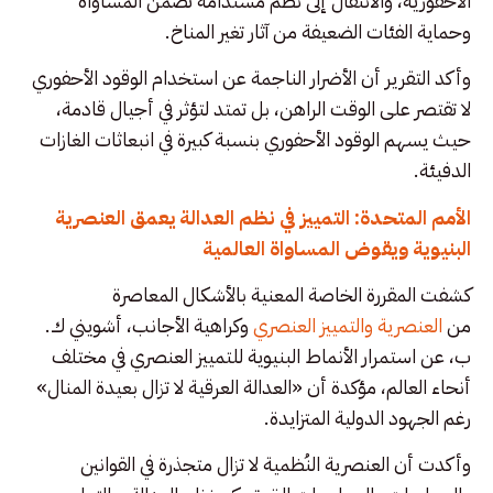
الأحفورية، والانتقال إلى نظم مستدامة تضمن المساواة
وحماية الفئات الضعيفة من آثار تغير المناخ.
وأكد التقرير أن الأضرار الناجمة عن استخدام الوقود الأحفوري
لا تقتصر على الوقت الراهن، بل تمتد لتؤثر في أجيال قادمة،
حيث يسهم الوقود الأحفوري بنسبة كبيرة في انبعاثات الغازات
الدفيئة.
الأمم المتحدة: التمييز في نظم العدالة يعمق العنصرية
البنيوية ويقوض المساواة العالمية
كشفت المقررة الخاصة المعنية بالأشكال المعاصرة
من
العنصرية والتمييز العنصري
وكراهية الأجانب، أشويني ك.
ب، عن استمرار الأنماط البنيوية للتمييز العنصري في مختلف
أنحاء العالم، مؤكدة أن «العدالة العرقية لا تزال بعيدة المنال»
رغم الجهود الدولية المتزايدة.
وأكدت أن العنصرية النُظمية لا تزال متجذرة في القوانين