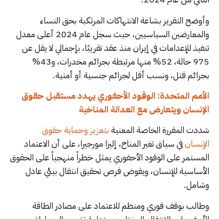
وأوضح التقرير بشاعة الانتهاكات المرتكبة بحق النساء
والمعارضين السياسيين، حيث سجل عام 2024 أعلى معدل
تنفيذ للإعدامات في إيران منذ عقد تقريبًا، بإجمالي لا يقل عن
975 حالة، 52% منها مرتبطة بجرائم مخدرات، و43%
بجرائم قتل، ونسب أقل لجرائم جنسية أو أمنية.
الأمم المتحدة: الوقود الأحفوري يهدد مستقبل حقوق
الإنسان ويتعارض مع العدالة المناخية
شددت المقررة الخاصة المعنية
بتعزيز وحماية حقوق
الإنسان
في سياق تغير المناخ، إليزا مورجيرا، على أن الاعتماد
المستمر على الوقود الأحفوري يمثل خطراً منهجياً على الحقوق
الأساسية للإنسان، ويقوض فرص تحقيق انتقال بيئي عادل
وشامل.
وطالب بوقف فوري ومنظم للاعتماد على مصادر الطاقة