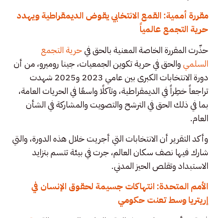
مقررة أممية: القمع الانتخابي يقوض الديمقراطية ويهدد
حرية التجمع عالمياً
حذّرت المقررة الخاصة المعنية بالحق في
حرية التجمع
السلمي
والحق في حرية تكوين الجمعيات، جينا روميرو، من أن
دورة الانتخابات الكبرى بين عامي 2023 و2025 شهدت
تراجعاً خطِراً في الديمقراطية، وتآكلًا واسعًا في الحريات العامة،
بما في ذلك الحق في الترشح والتصويت والمشاركة في الشأن
العام.
وأكد التقرير أن الانتخابات التي أجريت خلال هذه الدورة، والتي
شارك فيها نصف سكان العالم، جرت في بيئة تتسم بتزايد
الاستبداد وتقلص الحيز المدني.
الأمم المتحدة: انتهاكات جسيمة لحقوق الإنسان في
إريتريا وسط تعنت حكومي