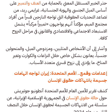
حذر الخبير المستقل المعني بالحماية من
العنف والتمييز
على
أساس الميل الجنسي والهوية الجنسانية، غرايمي ريد، من
تصاعد التحديات الحقوقية التي تواجه النازحين قسراً من أفراد
مجتمع الميم، مؤكداً أنهم يواجهون «تمييزاً مركباً» يشمل
الاستبعاد الاجتماعي والاقتصادي والقانوني في مراحل النزوح
كافة.
وأشار إلى أن الأشخاص المثليين، ومزدوجي الميل، والمتحولين
جنسياً، يعانون بشكل خاص خلال النزاعات والكوارث وتغير
المناخ، ما يؤدي إلى نزوح قسري متعدد الأسباب.
إعدامات وقمع.. الأمم المتحدة: إيران تواجه اتهامات
جسيمة بانتهاكات حقوق الإنسان
كشف تقرير للأمين العام للأمم المتحدة أنطونيو جوتيريش
حول
حالة حقوق الإنسان
في الجمهورية الإسلامية الإيرانية، عن
سلسلة من الانتهاكات الجسيمة لحقوق الإنسان خلال النصف
الثاني من عام 2024.