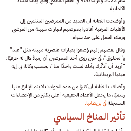
عام 2022 وقرابة 900 في العام الماضي وفق وكالة الأنباء
الألمانية.
وأوضحت النقابة أن العديد من الممرضين المنتمين إلى
الأقليات العرقية أفادوا بتعرضهم لعبارات مهينة من المرضى
وزملاء العمل على حد سواء.
وقال بعضهم إنهم وُصفوا بعبارات عنصرية مهينة مثل “عبد”
و”مخلوق”، في حين روى أحد الممرضين أن زميلاً قال له حرفيًا:
“أريد أن أذكّرك بأنك لست واحدًا منا”، بحسب وكالة بي إيه
ميديا البريطانية.
وأضافت النقابة أن كثيرًا من هذه الحوادث لا يتم الإبلاغ عنها
رسميًا، ما يجعل الأعداد الحقيقية أعلى بكثير من الإحصاءات
المسجلة
في بريطانيا.
تأثير المناخ السياسي
وأشارت الكلية الملكية للتمريض إلى أن “الاضطرابات