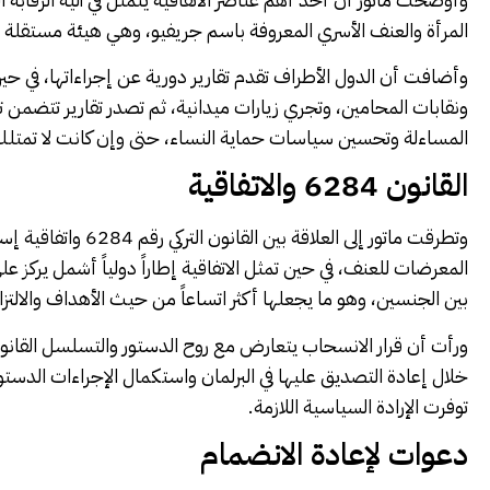
المرأة والعنف الأسري المعروفة باسم جريفيو، وهي هيئة مستقلة تتا
وأضافت أن الدول الأطراف تقدم تقارير دورية عن إجراءاتها، في ح
ونقابات المحامين، وتجري زيارات ميدانية، ثم تصدر تقارير تتضم
المساءلة وتحسين سياسات حماية النساء، حتى وإن كانت لا تمت
القانون 6284 والاتفاقية
وتطرقت ماتور إلى الع
المعرضات للعنف، في حين تمثل الاتفاقية إطاراً دولياً أشمل يركز ع
بين الجنسين، وهو ما يجعلها أكثر اتساعاً من حيث الأهداف والالتز
ورأت أن قرار الانسحاب يتعارض مع روح الدستور والتسلسل القانوني
خلال إعادة التصديق عليها في البرلمان واستكمال الإجراءات الدستور
توفرت الإرادة السياسية اللازمة.
دعوات لإعادة الانضمام