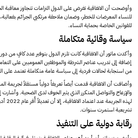
وأوضحت أن الاتفاقية تفرض على الدول التزامات تتجاوز معاقبة الج
للنساء المعرضات للخطر، وضمان ملاحقة مرتكبي الجرائم بفعالية
للقوانين الخاصة بحماية النساء.
سياسة وقائية متكاملة
وأكدت ماتور أن الاتفاقية كانت تلزم الدول بتوفير عدد كافٍ من دو
إضافة إلى تدريب عناصر الشرطة والموظفين العموميين على التعا
من استجابة لحالات فردية إلى سياسة عامة متكاملة تعتمد على الوق
وأضافت أن الاتفاقية قدمت أيضاً تعريفاً دولياً مستقلاً لجريمة الم
والإزعاج والتواصل المتكرر الذي يثير الخوف لدى الضحية. وأشارت إل
تشريعية استمرت سنوات.
رقابة دولية على التنفيذ
وأوضحت ماتور أن أحد أهم عناصر الاتفاقية يتمثل في آلية الرقابة 