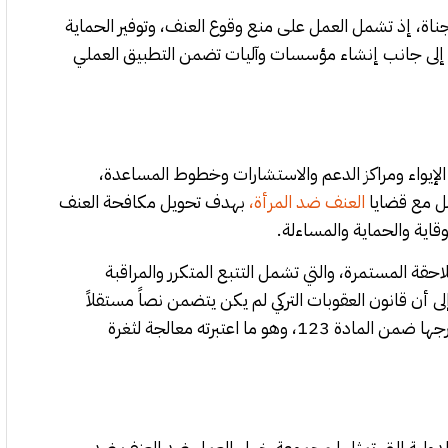
ناة، إذ تشمل العمل على منع وقوع العنف، وتوفير الحماية
، إلى جانب إنشاء مؤسسات وآليات تضمن التطبيق العملي
ر الإيواء ومراكز الدعم والاستشارات وخطوط المساعدة،
مل مع قضايا
العنف ضد المرأة،
بهدف تحويل مكافحة العنف
اية والحماية والمساءلة.
لاحقة المستمرة، والتي تشمل التتبع المتكرر والمراقبة
ى أن قانون العقوبات التركي لم يكن يتضمن نصاً مستقلاً
لهذه الجريمة عند اعتماد الاتفاقية، إلا أن تعديلاً أُقر عام 2022 أدرجها ضمن المادة 123، وهو ما اعتبرته معالجة لثغرة
الدولية التي تمثلها مجموعة خبراء العمل ضد العنف ضد