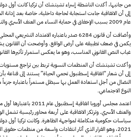
إلى أن الاتفاقية جاءت استجابة لحاجة داخلية، خاصة بعد إدانة المح
عام 2009 بسبب الإخفاق في حماية النساء من العنف الأسري والتمييز.
وأضافت أن قانون 6284 صدر باعتباره الامتداد التش
يكمن في ضعف تطبيقه على أرض الواقع. وأوضحت أن القانون يشير ف
غياب النص القانوني المناسب، وهو ما يعكس استمرار تأثيرها القانون
وأكدت تشيتشك أن المنظمات النسوية تربط بين تراجع مستويات الح
إلى أن شعار “اتفاقية إسطنبول تحمي الحياة” يستند إلى قناعة بأن 
النضال من أجل استعادة العمل بها سيظل مستمراً باعتباره جزءاً م
النوع الاجتماعي.
اعتمد مجلس أوروبا اتفاقية
والعنف الأسري. وترتكز الاتفاقية على أربعة محاور رئيسية تشمل ال
سياسات حكومية متكاملة لمواجهة الظاهرة. وكانت تركيا أول دولة 
2021، وهو القرار الذي أثار انتقادات واسعة من منظمات حقوق 