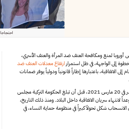
احتجاجات
أوروبا لمنع ومكافحة العنف ضد المرأة والعنف الأسري،
طوة إلى الواجهة، في ظل استمرار
ارتفاع معدلات العنف ضد
ى الاتفاقية، باعتبارها إطاراً قانونياً ودولياً يوفر ضمانات
وذكرت وكالة أنباء المرأة أن قرار الانسحاب بدأ بمرسوم رئاسي صدر في 20 مارس 2021، قبل أن تبلغ الحكومة التركية مجلس
 رسمياً بالقرار بعد ثلاثة أيام، ليصبح الأول من يوليو 2021 موعداً لانتهاء سريان الاتفاقية داخل البلاد. ومنذ ذلك التاريخ،
انسحاب شكل تحولاً كبيراً في منظومة حماية النساء، في