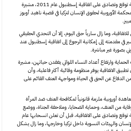
من جانبها، أكدت الناشطة إسراء تشيتشك أن تركيا كانت أول دولة توقع وتصادق على اتفاقية إسطنبول عام 2011، مشيرة
كمة الأوروبية لحقوق الإنسان لتركيا في قضية ناهيد أوبوز
ريعي المحلي للاتفاقية، وما زال سارياً حتى اليوم، إلا أن التحدي الحقيقي
ي مقدمته إلى إمكانية الرجوع إلى اتفاقية إسطنبول عند
ي بصورة غير مباشرة.
ماية وارتفاع أعداد النساء اللواتي يفقدن حياتهن، مشيرة
تطبيق الاتفاقية يوفر منظومة وقائية أكثر فاعلية، وأن
ن الدفاع عن الحق في الحياة ومواجهة العنف القائم على
 إسطنبول عام 2011 باعتبارها أول معاهدة أوروبية ملزمة قانونياً لمكافحة العنف ضد المرأة
وقاية من العنف، وحماية الضحايا، وملاحقة الجناة، ووضع
توقع وتصادق على الاتفاقية، قبل أن تعلن انسحابها عام
الإنسان والهيئات النسوية داخل تركيا وخارجها، وما زال يشكل