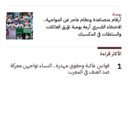
بوصلة
أرقام متصاعدة ونظام عاجز عن المواجهة..
الاختفاء القسري أزمة يومية تؤرق العائلات
والسلطات في المكسيك
الأكثر قراءة
قوانين غائبة وحقوق مهدرة.. النساء تواجهن معركة
ضد العنف في المغرب