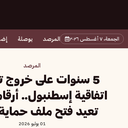
المرصد
بوصلة
إضا
الجمعة، ٧ أغسطس ٢٠٢٦
المرصد
5 سنوات على خروج ت
اتفاقية إسطنبول.. أرقام
تعيد فتح ملف حماية 
01 يوليو 2026