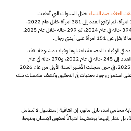
لات العنف ضد النساء
خلال السنوات التي أعقبت
الانسحاب. ففي الأشهر الخمسة الأخيرة من عام 2021 قُتلت 143 امرأة، ثم ارتفع العدد إلى 381 امرأة خلال عام 2022،
وسجلت 315 جريمة قتل في عام 2023، قبل أن يصل العدد إلى 394 حالة في عام 2024، ثم 299 حالة خلال عام 2025.
ادة في الوفيات المصنفة باعتبارها وفيات مشبوهة. فقد
سجلت 105 حالات خلال الأشهر الأخيرة من عام 2021، ثم ارتفع العدد إلى 245 حالة في عام 2022، و270 حالة في عام
2023، و259 حالة في عام 2024، قبل أن يبلغ 297 حالة في عام 2025، في حين سجلت الأشهر الستة الأولى من عام 2026
شراً على استمرار وجود تحديات في التحقيق وكشف ملابسات تلك
 محامي آمد، نازلي ماتور، إن اتفاقية إسطنبول لا تتعامل
، بل تنظر إليهما بوصفهما انتهاكاً لحقوق الإنسان ونتيجة