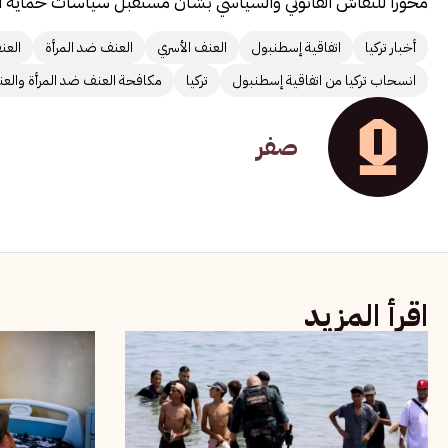
محوراً للنقاش القانوني والسياسي بشأن مستقبل سياسات حماية النس
أخبار تركيا
اتفاقية إسطنبول
العنف الأسري
العنف ضد المرأة
العن
انسحاب تركيا من اتفاقية إسطنبول
تركيا
مكافحة العنف ضد المرأة والعن
صفر
اقرأ المزيد