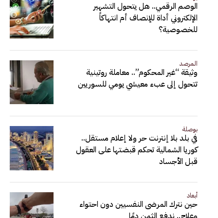
الوصم الرقمي.. هل يتحول التشهير
الإلكتروني أداة للإنصاف أم انتهاكاً
للخصوصية؟
المرصد
وثيقة “غير المحكوم”.. معاملة روتينية
تتحول إلى عبء معيشي يومي للسوريين
بوصلة
في بلد بلا إنترنت حر ولا إعلام مستقل..
كوريا الشمالية تحكم قبضتها على العقول
قبل الأجساد
أبعاد
حين نترك المرضى النفسيين دون احتواء
وعلاج.. ندفع الثمن دمًا