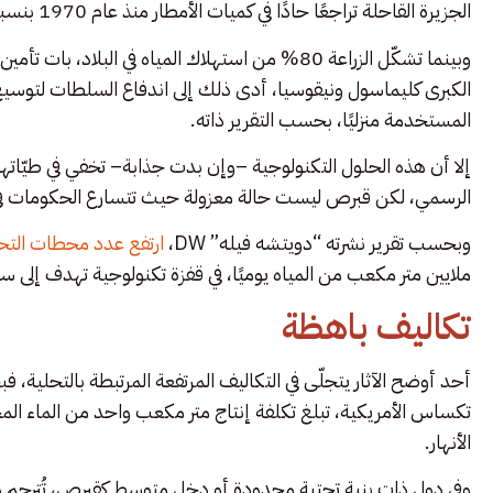
الجزيرة القاحلة تراجعًا حادًا في كميات الأمطار منذ عام 1970 بنسبة 20%، مع توقعات بانخفاض أكبر في السنوات المقبلة.
وبينما تشكّل الزراعة 80% من استهلاك المياه في البل
المستخدمة منزليًا، بحسب التقرير ذاته.
إلا أن هذه الحلول التكنولوجية –وإن بدت جذابة– تخفي في طيّاتها آ
الرسمي، لكن قبرص ليست حالة معزولة حيث تتسارع الحكومات في ب
وبحسب تقرير نشرته “دويتشه فيله” DW،
ارتفع عدد محطات التحلي
ملايين متر مكعب من المياه يوميًا، في قفزة تكنولوجية تهدف إلى سد
تكاليف باهظة
أحد أوضح الآثار يتجلّى في التكاليف المرتفعة المرتبطة بالتحلية
الأنهار.
وفي دول ذات بنية تحتية محدودة أو دخل متوسط كقبرص، تُترجم هذه ال