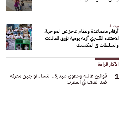
بوصلة
أرقام متصاعدة ونظام عاجز عن المواجهة..
الاختفاء القسري أزمة يومية تؤرق العائلات
والسلطات في المكسيك
الأكثر قراءة
قوانين غائبة وحقوق مهدرة.. النساء تواجهن معركة
ضد العنف في المغرب