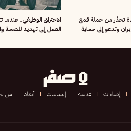
دة تحذّر من حملة قمع
الاحتراق الوظيفي.. عندما ت
ران وتدعو إلى حماية
العمل إلى تهديد للصحة وال
مية
الإنسانية
إضاءات
عدسة
إنسانيات
أبعاد
من ن