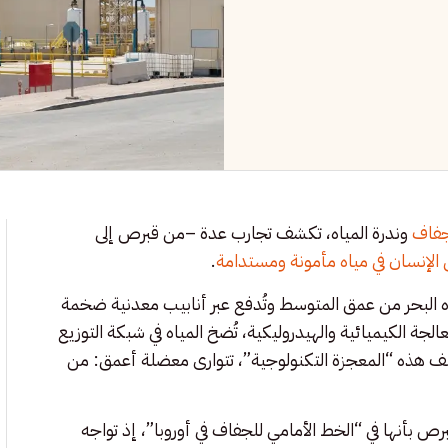
جفاف
وندرة المياه، تكشف تجارب عدة –من قبرص إلى
الإنسان في مياه مأمونة ومستدامة
.
ه البحر من عمق المتوسط وتُدفع عبر أنابيب معدنية ضخمة
لجة الكيميائية والهيدروليكية، تُضخ المياه في شبكة التوزيع
لف هذه “المعجزة التكنولوجية”، تتوارى معضلة أعمق: من
برص بأنها في “الخط الأمامي للجفاف في أوروبا”، إذ تواجه