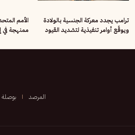
ترامب يجدد معركة الجنسية بالولادة
الأمم المتح
ويوقّع أوامر تنفيذية لتشديد القيود
ممنهجة في إي
على المهاجرين
الأقليات القو
المرصد
بوصلة