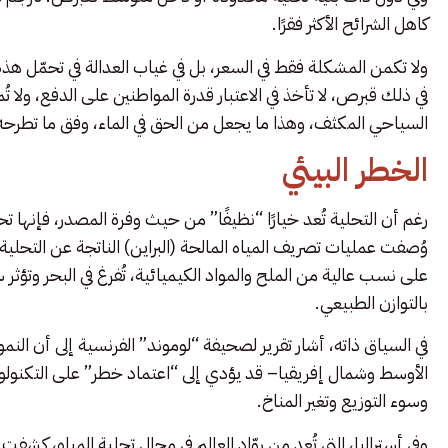
كاهل الشرائح الأكثر فقرًا.
ولا تكمن المشكلة فقط في السعر، بل في غياب العدالة في تحمّل هذه ا
في ذلك قبرص، لا تأخذ في الاعتبار قدرة المواطنين على الدفع، ولا تُ
السياحي المكثف، وهذا ما يجعل من الحق في الماء، وفق ما تطرحه
الخطر البيئي
رغم أن التحلية تُعد خيارًا “نظيفًا” من حيث وفرة المصدر، فإنها تحمل 
وُصفت عمليات تصريف المياه المالحة (البراين) الناتجة عن التحلية 
على نسب عالية من الملح والمواد الكيميائية، تُفرغ في البحر وتؤثر س
بالتوازن الطبيعي.
في السياق ذاته، أشار تقرير لصحيفة “لوموند” الفرنسية إلى أن الن
الأوسط وشمال إفريقيا– قد يؤدي إلى “اعتماد خطر” على التكنولوجيا
وسوء التوزيع وتغير المناخ.
وفي أستراليا، التي تُعد من روّاد العالم في مجال تحلية المياه، ك