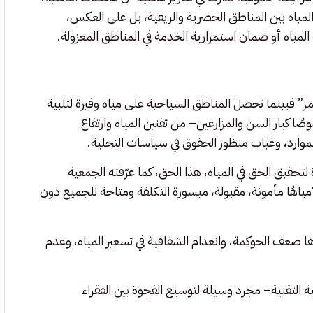
 المياه بين المناطق الحضرية والريفية، بل على العكس،
مياه أو ضمان استمرارية الخدمة في المناطق المعزولة.
مز” فبينما تحصل المناطق السياحية على مياه وفيرة لتلبية
 كبار السن والمزارعين– من تقنين المياه وارتفاع
لموارد، وغياب منظور الحقوق في سياسات التحلية.
ة لتحقيق الحق في المياه، هذا الحق، كما عرّفته الجمعية
تحدة في قرارها رقم 64/292 عام 2010، يضمن “مياهًا مأمونة، مقبولة، ميسورة التكلفة ومتاحة للجميع دون
ا ضعف الحوكمة، وانعدام الشفافية في تسعير المياه، وعدم
ة التقنية– مجرد وسيلة لتوسيع الفجوة بين الفقراء