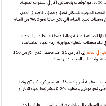
اد، بات تأمين الحصة المتبقية للسكان تحديًا وجوديًا، خاصة في المدن
الكبرى كليماسول ونيقوسيا، أدى ذلك إلى اندفاع السلطات لتوسيع محطات تحلية المياه، التي تنتج حاليًا نحو 80% من المياه
ثارًا اجتماعية وبيئية ومالية عميقة لا يتطرق لها الخطاب
ناء محطات التحلية لمواجهة أزمة المياه المتصاعدة.
ة في العالم
إلى أكثر من 21 ألف محطة، تنتج أكثر من 110
 فجوة الطلب المتزايد على المياه.
، فبحسب مقارنة أجرتهاصحيفة “هيوستن كرونيكل “في ولاية
تكساس الأمريكية، تبلغ تكلفة إنتاج متر مكعب واحد من الماء المحلّى نحو دولارين، مقارنة بـ0.20 دولار فقط لمياه الآبار أو
فروقات إلى زيادات في فواتير المياه المنزلية، ما يثقل