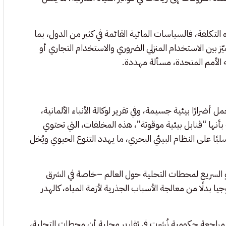
لتكلفة، فالسياسات المائية القائمة في كثير من الدول، بما
ميّز بين الاستخدام المنزلي الضروري والاستخدام التجاري أو
 الأمم المتحدة، مسألة مهددة.
أضرارًا بيئية جسيمة، وفي تقرير لوكالة الأنباء الألمانية،
بأنها “قنابل بيئية موقوتة”، هذه المخلفات، التي تحتوي
لبًا على النظام البيئي البحري، ما يهدد التنوع الحيوي ويُخل
مو السريع لمحطات التحلية حول العالم –خاصة في الشرق
 بدلًا من معالجة الأسباب الجذرية لأزمة المياه، كالهدر
شفت مراجعة حكومية نُشرت في تقارير محلية أن محطات التحلية،