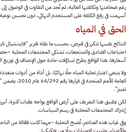
رغم ضخامتها وتكلفتها العالية، لم تُحد من التفاوت في الوصول إلى
أسهمت في رفع الكلفة على المستخدم النهائي، دون تحسين نوعية ال
الحق في المياه
النتائج نفسها تتكرر في قبرص، بحسب ما نقله تقرير “فايننشيال تاي
احتياجات الفنادق والمنتجعات، تشتكي المجتمعات المحلية –خصوصًا
أسعارها، هذا الواقع يطرح تساؤلات حادة حول الإنصاف في توزيع ا
ولا ينبغي اعتبار تحلية المياه حلًا نهائيًا، بل أداة من أدوات متعدد
العامة للأمم الم
تمييز”.
لكن تطبيق هذا التعريف على أرض الواقع يواجه عقبات كثيرة، أبرزه
إشراك المجتمعات المحلية في رسم السياسات.
وفي غياب هذه العناصر، تُصبح التحلية –مهما كانت فعّالة من الناحي
والأغنياء، وتثبيت الامتيازات بدلًا من تفكيكها.