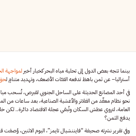
بينما تتجه بعض الدول إلى تحلية مياه البحر كخيار أخير
لمواجهة ال
أستراليا– عن ثمن باهظ تدفعه الفئات الأضعف، وتهديد متنامٍ ل
حق 
في أحد المصانع الحديثة على الساحل الجنوبي لقبرص، تُسحب ميا
نحو نظام معقّد من الفلاتر والأغشية الصناعية، بعد ساعات من المعا
العامة، لتروي عطش السكان وتُبقي عجلة الاقتصاد دائرة.. لكن خ
يدفع الثمن؟
وفي تقرير نشرته صحيفة “فايننشيال تايمز”، اليوم الاثنين، وُصفت ق