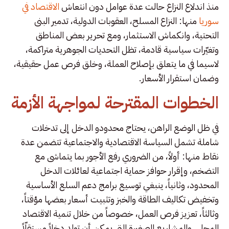
منذ اندلاع النزاع حالت عدة عوامل دون انتعاش
الاقتصاد في
سوريا
منها: النزاع المسلح، العقوبات الدولية، تدمير البنى
التحتية، وانكماش الاستثمار، ومع تحرير بعض المناطق
وتغيّرات سياسية قادمة، تظل التحديات الجوهرية متراكمة،
لاسيما في ما يتعلق بإصلاح العملة، وخلق فرص عمل حقيقية،
وضمان استقرار الأسعار.
الخطوات المقترحة لمواجهة الأزمة
في ظل الوضع الراهن، يحتاج محدودو الدخل إلى تدخلات
شاملة تشمل السياسة الاقتصادية والاجتماعية تتضمن عدة
نقاط منها: أولاً، من الضروري رفع الأجور بما يتماشى مع
التضخم، وإقرار حوافز حماية اجتماعية لعائلات الدخل
المحدود، وثانياً، ينبغي توسيع برامج دعم السلع الأساسية
وتخفيض تكاليف الطاقة والخبز وتثبيت أسعار بعضها مؤقتاً،
وثالثاً، تعزيز فرص العمل، خصوصاً من خلال تنمية الاقتصاد
المحلي والمشاريع الصغيرة التي يمكن أن تولد دخلاً مستقلّاً