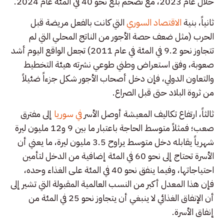
خلال عام 2023، مع تضخم بلغ نحو 40 في المئة عام 2024.
ثانياً، بنية
الاقتصاد السوري
التي كانت بالفعل مريضة قبل
الحرب (مثل ضعف حصة الأجور من الناتج المحلي التي لم
تتجاوز نحو 9.2 في المئة في عام 2011) تجعل الواقع اليوم أشد
صعوبة، وفق استعراض وطني طوعي نشرته هيئة التخطيط
والتعاون الدولي، فإن دخل أصحاب الأجور شكل جزءاً ضئيلاً
من ثروة البلاد حتى قبل الصراع.
ثالثاً، ارتفاع تكاليف المعيشة أوصل الأسر
في سوريا
إلى مفترق
صعب؛ فمثلاً متوسط الحاجة باعتبار ما بين 9 و12 مليون ليرة
شهرياً يقابله دخل متوسط يراوح 3.5 مليون ليرة، ما يعني أن
الأسرة تحتاج إلى نحو 60 في المئة إضافية من الدخل لتأمين
احتياجاتها، وفيما ينفق نحو 40 في المئة على الغذاء وحده،
فإن هذا المعدل أكبر من النسب العالمية المقبولة التي تشير إلى
أن الإنفاق الغذائي لا ينبغي أن يتجاوز نحو 25 في المئة من
إنفاق الأسرة.