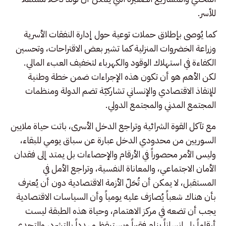
للأسر.
كما يُوصى بإطلاق حملات توعية حول إدارة النفقات الأسرية
وزراعة الخضروات المنزلية كما تشير بعض الاقتراحات، وتحسين
الكفاءة في استهلاك الوقود والكهرباء لتخفيف العبء المالي.
لكن الأهم هو أن تكون هذه الإجراءات ضمن خطة وطنية
للإنقاذ الاقتصادي والإنساني تشاركيّة تضم الدولة ومنظمات
المجتمع المدني والمجتمع الدولي.
مع تآكل القوة الشرائية وتراجع الدخل الأسرى، باتت حياة ملايين
السوريين من محدودي الدخل عبارة عن سباق يومي للبقاء،
وليس الأمر محصوراً في الأرقام والإحصاءات بل يمتد إلى فقدان
الأمان الاجتماعي، والمعاناة النفسية، وتراجع الأمل في
المستقبل، لا يمكن أن تُحَلّ الأزمة الاقتصادية دون أن يُعترف
بأن هناك شعباً يُصارَف عليه يومياً وأن السياسات الاقتصادية
يجب أن تضعه في مركز الاهتمام، وحياة هذه الطبقة ليست
أرقاماً بل إنساناً ينام فقيراً ويستيقظ مهدداً بالتشرد، والتحدي