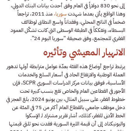
إلى نحو 830 دولاراً في العام وفق أحدث بيانات البنك الدولي،
وهذا الواقع يأتي بعدما شهدت
سوريا،
منذ 2011، تراجعاً
ضخماً في الناتج المحلي، وفقداناً واسع النطاق لوظائف
البسطاء، وتفككاً في الطبقة الوسطى التي كانت تشكّل العمود
الفقري للمجتمع، وفق صحيفة “سوريا اليوم 24”.
الانهيار المعيشي وتأثيره
يرتبط تراجع أوضاع هذه الفئة بعدّة عوامل مترابطة أولها تدهور
العملة الوطنية والارتفاع الحاد في أسعار السلع والخدمات
الأساسية، فوفق بيانات مركز الدراسات السوري SCPR، فإن
الأجور في القطاعين العام والخاص تقع بنسب كبيرة تحت
خطوط الفقر، على سبيل المثال، بين يونيو 2024، بلغ العجز في
دخل موظف جامعي بالقطاع العام أكثر من 75 في المئة عن
الخط الأدنى للفقر، كذلك، أشار تقرير مشترك لـ الإسكوا
واليونيكتاد إلى أن قيمة الليرة السورية فقدت نحو ثلثي قيمتها