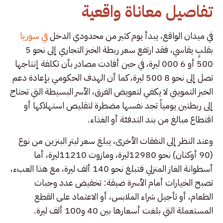
تفاصيل معاناة واقعية
في ميدان الواقع، يبدأ يوم كثير من محدودي الدخل
في سوريا
بقلبٍ يقاسي، فقد ارتفع سعر ربطة الخبز التجاري إلى نحو 5
500 أو 6 000 ليرة، في حين أفادت مصادر بأن تكلفة إنتاجها
تصل إلى نحو 8 500 ليرة، كما أن الهدف الحكومي بإعادة دعم
الخبز التمويني لا يكفي لتعويض الفرق، الأسر البسيطة التي تحتاج
إلى ربطتين يومياً تجد نفسها مضطرة لتقليص استهلاكها أو
اقتطاع مبالغ من بند التدفئة أو الغذاء.
وعند النظر إلى النفقات الأخرى، يبلغ سعر ليتر البنزين من نوع
(90 أوكتان) نحو 12980ليرة، ومازوت 11210ليرة، أما
أسطوانة الغاز المنزلي فتبلغ نحو 140 ألف ليرة، مع هذا العبء،
تصبح الخيارات أمام الأسرة ضيقة: تخفيض عدد وجبات
الطعام، أو تأجيل شراء الملابس، أو الاعتماد على القطع
المستعملة التي بلغت أسعارها بين 40 و100 ألف ليرة.