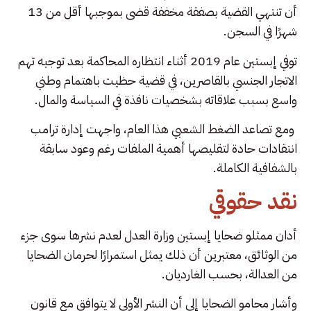
أن تنتهي القضية بصفقة مخففة قضى بموجبها أقل من 13
شهرًا في السجن.
توفي إبستين عام 2019 أثناء انتظاره المحاكمة بعد توجيه تهم
الاتجار الجنسي بالقاصرين، في قضية حظيت باهتمام وطني
واسع بسبب علاقاته بشخصيات نافذة في السياسة والمال.
ومع تصاعد الضغط الشعبي هذا العام، واجهت إدارة ترامب
انتقادات حادة لتقليصها أهمية الملفات رغم وعود سابقة
بالشفافية الكاملة.
نقد حقوقي
أدان ممثلو ضحايا إبستين وزارة العدل لعدم نشرها سوى جزء
من الوثائق، معتبرين أن ذلك يمثل استمرارًا لحرمان الضحايا
من العدالة، بحسب الغارديان.
وأشار محامو الضحايا إلى أن النشر الأولي لا يتوافق مع قانون