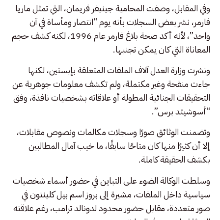
وفي المقابل، وصفت المحامية جينيفر فريمان، التي تمثل ماريا
فارمر، نشر بعض السجلات بأنه يوم “انتصار ومأساة في آن
واحد”، لأنه أكد صحة بلاغ فارمر عام 1996، لكنه كشف حجم
المعاناة التي كان يمكن تجنبها.
ونشرت وزارة العدل آلاف الملفات المتعلقة بإبستين، لكنها
جاءت منقحة وغير مكتملة، ولم تكشف معلومات جوهرية عن
التحقيقات الجنائية المطولة أو علاقاته بشخصيات نافذة، وفق
“أسوشيتد برس”.
وتضمنت الوثائق صورًا وسجلات مكالمات ونصوص مقابلات،
إلا أن كثيرًا منها كان متاحًا سابقًا، ما خيب آمال المطالبين
بكشف الحقيقة كاملة.
وسلطت الوكالة الضوء على التباين في حضور أسماء شخصيات
سياسية داخل الملفات، مشيرة إلى بروز اسم بيل كلينتون في
صور متعددة، مقابل حضور محدود لدونالد ترامب، رغم علاقته