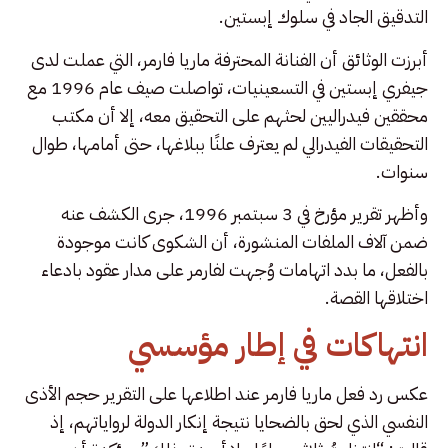
التدقيق الجاد في سلوك إبستين.
أبرزت الوثائق أن الفنانة المحترفة ماريا فارمر، التي عملت لدى
جيفري إبستين في التسعينيات، تواصلت صيف عام 1996 مع
محققين فيدراليين لحثهم على التحقيق معه، إلا أن مكتب
التحقيقات الفيدرالي لم يعترف علنًا ببلاغها، حتى أمامها، طوال
سنوات.
وأظهر تقرير مؤرخ في 3 سبتمبر 1996، جرى الكشف عنه
ضمن آلاف الملفات المنشورة، أن الشكوى كانت موجودة
بالفعل، ما بدد اتهامات وُجهت لفارمر على مدار عقود بادعاء
اختلاقها القصة.
انتهاكات في إطار مؤسسي
عكس رد فعل ماريا فارمر عند اطلاعها على التقرير حجم الأذى
النفسي الذي لحق بالضحايا نتيجة إنكار الدولة لرواياتهم، إذ