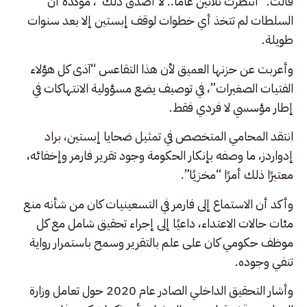
قالت: “انتظرتُ ثلاثين عامًا.. لا أصدق ذلك”، مؤكدة أن
السلطات لم تتخذ أي خطوات لوقف إبستين إلا بعد سنوات
طويلة.
وأعربت عن حزنها العميق لأن هذا التقاعس “آذى كل هؤلاء
الفتيات الصغيرات”، في توصيف يضع مسؤولية الانتهاكات في
إطار مؤسسي لا فردي فقط.
انتقد المحامي المتخصص في تمثيل ضحايا إبستين، براد
إدواردز، ما وصفه بإنكار الحكومة وجود تقرير فارمر وإخفائه،
معتبرًا ذلك أمرًا “مخزيًا”.
وأكد أن الاستماع إلى فارمر في التسعينيات كان من شأنه منع
مئات حالات الاعتداء، داعيًا إلى إجراء تحقيق شامل مع كل
موظف حكومي كان على علم بالتقرير وسمح باستمرار رواية
تنفي وجوده.
وأشار التحقيق الداخلي الصادر عام 2020 حول تعامل وزارة