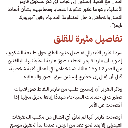
العدل مع قضية إبستين إلى غياب أي ذكر لشكوى فارمر
الأصلية، وهو ما عمّق شكوك الضحايا ومحاميهم بشأن أنماط
التستر والتجاهل داخل المنظومة العدلية، وفق “نيويورك
تايمز”.
تفاصيل مثيرة للقلق
سرد التقرير الفيدرالي تفاصيل مثيرة للقلق حول طبيعة الشكوى،
إذ ورد أن ماريا فارمر التقطت صورًا عارية لشقيقتيها، البالغتين
من العمر 12 و16 عامًا، لاستخدامها في أعمال فنية شخصية،
قبل أن يُقال إن جيفري إبستين سرق الصور والنيغاتيف.
وذكر التقرير أن إبستين طلب من فارمر التقاط صور لفتيات
صغيرات في حمامات السباحة، مهددًا إياها بحرق منزلها إذا
أفصحت عن الأمر
أوضحت فارمر أنها لم تتلقَ أي اتصال من مكتب التحقيقات
الفيدرالي إلا بعد نحو عقد من الزمن، عندما بدأ تحقيق موسع