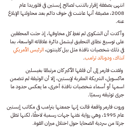
انتهى بصفقة إقرار بالذنب لصالح إبستين في فلوريدا عام
2008، مضيفة أنها عاشت في خوف دائم بعد محاولتها الإبلاغ
عنه.
وأكدت أن الشكوى لم تغطِ كل مخاوفها، إذ حثت المحققين
على توسيع نطاق التحقيق ليشمل دائرة علاقاته الواسعة، بما
في ذلك شخصيات نافذة مثل بيل كلينتون،
الرئيس الأمريكي
آنذاك، ودونالد ترامب
.
ولفتت فارمر إلى أن قلقها الأكبر كان مرتبطًا بغيسلين
ماكسويل، الشريكة المقربة لإبستين، إلا أن الوثيقة لم تتضمن
اسمها أو أسماء شخصيات نافذة أخرى، ما يعكس حدود ما
جرى توثيقه رسميًا.
وروت فارمر واقعة قالت إنها جمعتها بترامب في مكاتب إبستين
عام 1995، وهي رواية نفتها جهات رسمية لاحقًا، لكنها تظل
جزءًا من سردية الضحايا حول اختلال ميزان القوة.