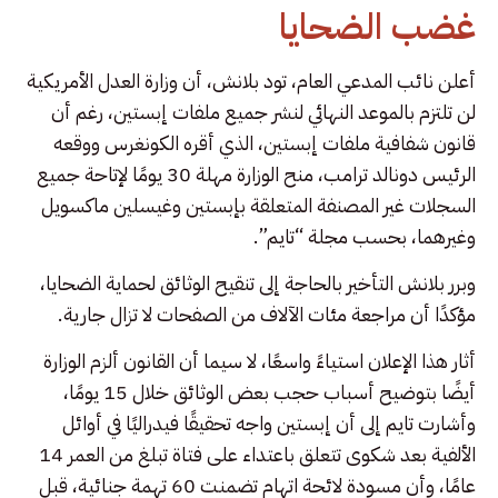
غضب الضحايا
أعلن نائب المدعي العام، تود بلانش، أن وزارة العدل الأمريكية
لن تلتزم بالموعد النهائي لنشر جميع ملفات إبستين، رغم أن
قانون شفافية ملفات إبستين، الذي أقره الكونغرس ووقعه
الرئيس دونالد ترامب، منح الوزارة مهلة 30 يومًا لإتاحة جميع
السجلات غير المصنفة المتعلقة بإبستين وغيسلين ماكسويل
وغيرهما، بحسب مجلة “تايم”.
وبرر بلانش التأخير بالحاجة إلى تنقيح الوثائق لحماية الضحايا،
مؤكدًا أن مراجعة مئات الآلاف من الصفحات لا تزال جارية.
أثار هذا الإعلان استياءً واسعًا، لا سيما أن القانون ألزم الوزارة
أيضًا بتوضيح أسباب حجب بعض الوثائق خلال 15 يومًا،
وأشارت تايم إلى أن إبستين واجه تحقيقًا فيدراليًا في أوائل
الألفية بعد شكوى تتعلق باعتداء على فتاة تبلغ من العمر 14
عامًا، وأن مسودة لائحة اتهام تضمنت 60 تهمة جنائية، قبل