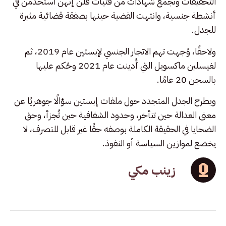
التحقيقات وتجمع شهادات من فتيات قلن إنهن استُخدمن في
أنشطة جنسية، وانتهت القضية حينها بصفقة قضائية مثيرة
للجدل.
ولاحقًا، وُجهت تهم الاتجار الجنسي لإبستين عام 2019، ثم
لغيسلين ماكسويل التي أُدينت عام 2021 وحُكم عليها
بالسجن 20 عامًا.
ويطرح الجدل المتجدد حول ملفات إبستين سؤالًا جوهريًا عن
معنى العدالة حين تتأخر، وحدود الشفافية حين تُجزأ، وحق
الضحايا في الحقيقة الكاملة بوصفه حقًا غير قابل للتصرف، لا
يخضع لموازين السياسة أو النفوذ.
زينب مكي