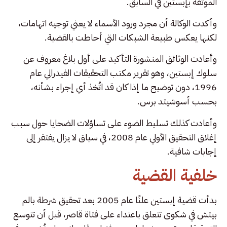
الموثقة بإبستين في السابق.
وأكدت الوكالة أن مجرد ورود الأسماء لا يعني توجيه اتهامات،
لكنها يعكس طبيعة الشبكات التي أحاطت بالقضية.
وأعادت الوثائق المنشورة التأكيد على أول بلاغ معروف عن
سلوك إبستين، وهو تقرير مكتب التحقيقات الفيدرالي عام
1996، دون توضيح ما إذا كان قد اتُخذ أي إجراء بشأنه،
بحسب أسوشيتد برس.
وأعادت كذلك تسليط الضوء على تساؤلات الضحايا حول سبب
إغلاق التحقيق الأولي عام 2008، في سياق لا يزال يفتقر إلى
إجابات شافية.
خلفية القضية
بدأت قضية إبستين علنًا عام 2005 بعد تحقيق شرطة بالم
بيتش في شكوى تتعلق باعتداء على فتاة قاصر، قبل أن تتوسع