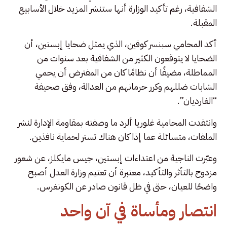
الشفافية، رغم تأكيد الوزارة أنها ستنشر المزيد خلال الأسابيع
المقبلة.
أكد المحامي سبنسر كوفين، الذي يمثل ضحايا إبستين، أن
الضحايا لا يتوقعون الكثير من الشفافية بعد سنوات من
المماطلة، مضيفًا أن نظامًا كان من المفترض أن يحمي
الشابات ضللهم وكرر حرمانهم من العدالة، وفق صحيفة
“الغارديان”.
وانتقدت المحامية غلوريا ألرد ما وصفته بمقاومة الإدارة لنشر
الملفات، متسائلة عما إذا كان هناك تستر لحماية نافذين.
وعبّرت الناجية من اعتداءات إبستين، جيس مايكلز، عن شعور
مزدوج بالتأثر والتأكيد، معتبرة أن تعتيم وزارة العدل أصبح
واضحًا للعيان، حتى في ظل قانون صادر عن الكونغرس.
انتصار ومأساة في آن واحد