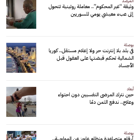
المرصد
وثيقة “غير المحكوم”.. معاملة روتينية تتحول
إلى عبء معيشي يومي للسوريين
بوصلة
في بلد بلا إنترنت حر ولا إعلام مستقل.. كوريا
الشمالية تحكم قبضتها على العقول قبل
الأجساد
أبعاد
حين نترك المرضى النفسيين دون احتواء
وعلاج.. ندفع الثمن دمًا
بوصلة
أرقام متصاعدة ونظام عاجز عن المواجهة..