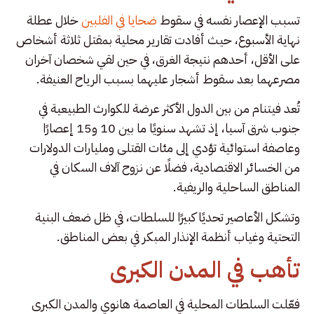
تسبب الإعصار نفسه في سقوط
ضحايا في الفلبين
خلال عطلة
نهاية الأسبوع، حيث أفادت تقارير محلية بمقتل ثلاثة أشخاص
على الأقل، أحدهم نتيجة الغرق، في حين لقي شخصان آخران
مصرعهما بعد سقوط أشجار عليهما بسبب الرياح العنيفة.
تُعد فيتنام من بين الدول الأكثر عرضة للكوارث الطبيعية في
جنوب شرق آسيا، إذ تشهد سنويًا ما بين 10 و15 إعصارًا
وعاصفة استوائية تؤدي إلى مئات القتلى ومليارات الدولارات
من الخسائر الاقتصادية، فضلًا عن نزوح آلاف السكان في
المناطق الساحلية والريفية.
وتشكل الأعاصير تحديًا كبيرًا للسلطات، في ظل ضعف البنية
التحتية وغياب أنظمة الإنذار المبكر في بعض المناطق.
تأهب في المدن الكبرى
فعّلت السلطات المحلية في العاصمة هانوي والمدن الكبرى