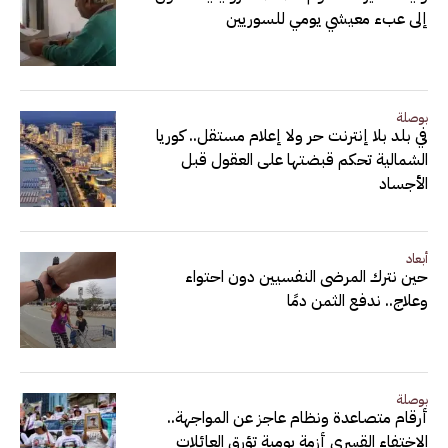
إلى عبء معيشي يومي للسوريين
بوصلة
في بلد بلا إنترنت حر ولا إعلام مستقل.. كوريا
الشمالية تحكم قبضتها على العقول قبل
الأجساد
أبعاد
حين نترك المرضى النفسيين دون احتواء
وعلاج.. ندفع الثمن دمًا
بوصلة
أرقام متصاعدة ونظام عاجز عن المواجهة..
الاختفاء القسري أزمة يومية تؤرق العائلات