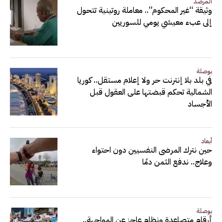
المرصد
وثيقة “غير المحكوم”.. معاملة روتينية تتحول
إلى عبء معيشي يومي للسوريين
بوصلة
في بلد بلا إنترنت حر ولا إعلام مستقل.. كوريا
الشمالية تحكم قبضتها على العقول قبل
الأجساد
أبعاد
حين نترك المرضى النفسيين دون احتواء
وعلاج.. ندفع الثمن دمًا
بوصلة
أرقام متصاعدة ونظام عاجز عن المواجهة..