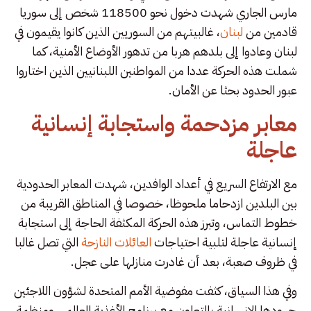
مارس الجاري شهدت دخول نحو 118500 شخص إلى سوريا
قادمين من
لبنان
، غالبيتهم من السوريين الذين كانوا يقيمون في
لبنان وعادوا إلى بلدهم هربا من تدهور الأوضاع الأمنية، كما
شملت هذه الحركة عددا من المواطنين اللبنانيين الذين اختاروا
عبور الحدود بحثا عن الأمان.
معابر مزدحمة واستجابة إنسانية
عاجلة
مع الارتفاع السريع في أعداد الوافدين، شهدت المعابر الحدودية
بين البلدين ازدحاما ملحوظا، خصوصا في المناطق القريبة من
خطوط التماس، وتبرز هذه الحركة المكثفة الحاجة إلى استجابة
إنسانية عاجلة لتلبية احتياجات
العائلات النازحة
التي تصل غالبا
في ظروف صعبة، بعد أن غادرت منازلها على عجل.
وفي هذا السياق، كثفت مفوضية الأمم المتحدة لشؤون اللاجئين
جهودها الإنسانية بالتعاون مع برنامج الأغذية العالمي ومنظمة