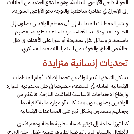
الجوية داخل الأراضي اللبنانية، وهو ما دفع العديد من العائلات
إلى الإسراع في مغادرة مناطقها والتوجه نحو الأراضي السورية.
وتشير المعطيات الميدانية إلى أن معظم الوافدين يصلون إلى
الحدود بعد رحلات شاقة استمرت لساعات طويلة، بعضهم
باستخدام وسائل نقل محدودة أو سيرا على الأقدام، في ظل
حالة من القلق والخوف من استمرار التصعيد العسكري.
تحديات إنسانية متزايدة
يشكل التدفق الكبير للوافدين تحديا إضافيا أمام المنظمات
الإنسانية العاملة في المنطقة، خصوصا في ظل محدودية الموارد
وارتفاع الاحتياجات الأساسية للعائلات النازحة، فالكثير من
الوافدين يصلون دون ممتلكات أو موارد مالية كافية، ما
يجعلهم يعتمدون بشكل كبير على المساعدات الإنسانية.
كما تبرز الحاجة إلى توفير خدمات طبية عاجلة ودعم نفسي
للأطفال والنساء الذين تعرضوا لظروف صعبة خلال رحلة النزوح،