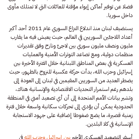
فضلا عن توفير أماكن إيواء مؤقتة للعائلات التي لا تمتلك مأوى
داخل سوريا.
يستضيف لبنان منذ اندلاع النزاع السوري عام 2011 أحد أكبر
أعداد اللاجئين السوريين في العالم، حيث يعيش فيه ما يقارب
مليون ونصف مليون سوري بين لاجئ ونازح وفق تقديرات
منظمات دولية، ومع تصاعد التوترات الأمنية والعمليات
العسكرية في بعض المناطق اللبنانية خلال الفترة الأخيرة بين
إسرائيل وحزب الله، بدأت حركة عكسية للنزوح بالظهور، حيث
يضطر العديد من السوريين المقيمين في لبنان إلى العودة إلى
بلدهم رغم استمرار التحديات الاقتصادية والإنسانية هناك،
وتشير بيانات الأمم المتحدة إلى أن أي تصعيد أمني في المنطقة
الحدودية يمكن أن يؤدي إلى تحركات سكانية واسعة خلال فترة
زمنية قصيرة، ما يضع ضغوطا إضافية على جهود الاستجابة
الإنسانية في كلا البلدين.
أسفر التصعيد العسكري الأخير
بين إسرائيل وحزب الله
في