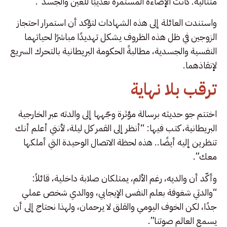
متتالية. كانت الإضاءة المستمرة تعذيبًا للعين والجسد”.
واستندت العائلة إلى هذه الشهادات لتؤكد أن استمرار احتجاز
الزوجين في ظل هذه الظروف يشكل تهديدًا مباشرًا لحياتهما
النفسية والجسدية، مطالبةً الحكومة البريطانية بالتحرك السريع
لإنقاذهما.
ترقب بلا نهاية
اختتم جو حديثه برسالة مؤثرة وجّهها إلى والدته عبر الخارجية
البريطانية، كتب فيها: “أنظر إلى القمر كل ليلة، لأنني أعلم أنك
تنظرين إليه أيضًا.. هذه لحظة الاتصال الوحيدة التي أملكها
معك”.
وأكّد أن والديه، رغم الألم، يمتلكان صلابة داخلية، قائلاً:
“والدتي شغوفة بعلم النفس الإيجابي، ووالدي شخص عملي
جدًا، لكن الخوف اليومي والقلق لا يرحمان، ولهذا نحتاج إلى أن
يسمع العالم صوتنا”.