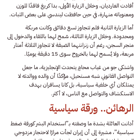
أفادت الغارديان، وخلال الزيارة الأولى، بدا كريغ فاقدًا للوزن
ومعنوياته منهارة، في حين حافظت ليندسي على بعض الثبات.
أما الزيارة الثانية فلم تتجاوز تسع دقائق وكانت مربكة
ومحدودة. وخلال الزيارة الثالثة، سُمح لهما باللقاء والدخول إلى
متجر السجن، رغم أن زنزانتهما الضيقة لا تتجاوز الثلاثة أمتار
مربعة، ولا يُسمح لهما بالخروج سوى 15 دقيقة يوميًا.
واشتكى جو من غياب محامٍ يتحدث الإنجليزية، ما جعل
التواصل القانوني شبه مستحيل، مؤكدًا أن والده ووالدته لا
يمتلكان أي خلفية سياسية، بل كانا يسافران بهدف
الاستكشاف والتواصل مع الناس، لا أكثر.
الرهائن.. ورقة سياسية
أدانت العائلة بشدة ما وصفته بـ”استخدام البشر كورقة ضغط
سياسية”، مشيرة إلى أن إيران لجأت مرارًا لاحتجاز مزدوجي