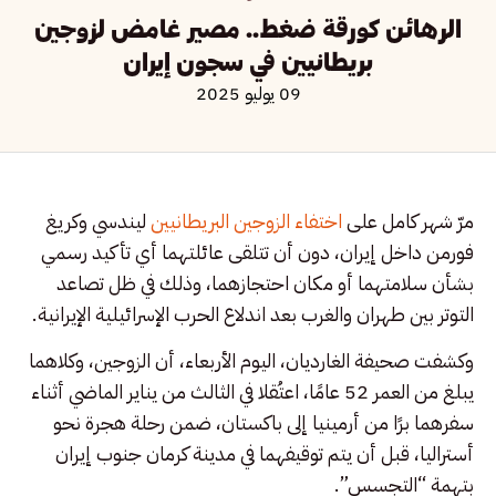
الرهائن كورقة ضغط.. مصير غامض لزوجين
بريطانيين في سجون إيران
09 يوليو 2025
مرّ شهر كامل على
اختفاء الزوجين البريطانيين
ليندسي وكريغ
فورمن داخل إيران، دون أن تتلقى عائلتهما أي تأكيد رسمي
بشأن سلامتهما أو مكان احتجازهما، وذلك في ظل تصاعد
التوتر بين طهران والغرب بعد اندلاع الحرب الإسرائيلية الإيرانية.
وكشفت صحيفة الغارديان، اليوم الأربعاء، أن الزوجين، وكلاهما
يبلغ من العمر 52 عامًا، اعتُقلا في الثالث من يناير الماضي أثناء
سفرهما برًا من أرمينيا إلى باكستان، ضمن رحلة هجرة نحو
أستراليا، قبل أن يتم توقيفهما في مدينة كرمان جنوب إيران
بتهمة “التجسس”.