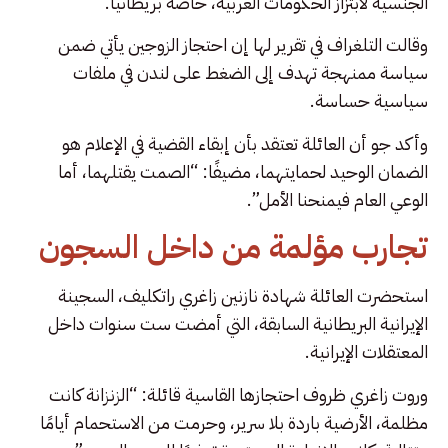
الجنسية لابتزاز الحكومات الغربية، خاصة بريطانيا.
وقالت التلغراف في تقرير لها إن احتجاز الزوجين يأتي ضمن
سياسة ممنهجة تهدف إلى الضغط على لندن في ملفات
سياسية حساسة.
وأكد جو أن العائلة تعتقد بأن إبقاء القضية في الإعلام هو
الضمان الوحيد لحمايتهما، مضيفًا: “الصمت يقتلهما، أما
الوعي العام فيمنحنا الأمل”.
تجارب مؤلمة من داخل السجون
استحضرت العائلة شهادة نازنين زاغري راتكليف، السجينة
الإيرانية البريطانية السابقة، التي أمضت ست سنوات داخل
المعتقلات الإيرانية.
وروت زاغري ظروف احتجازها القاسية قائلة: “الزنزانة كانت
مظلمة، الأرضية باردة بلا سرير، وحرمت من الاستحمام أيامًا