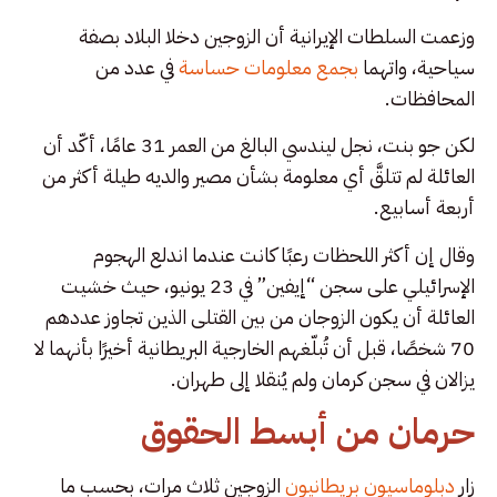
وزعمت السلطات الإيرانية أن الزوجين دخلا البلاد بصفة
سياحية، واتهما
بجمع معلومات حساسة
في عدد من
المحافظات.
لكن جو بنت، نجل ليندسي البالغ من العمر 31 عامًا، أكّد أن
العائلة لم تتلقَّ أي معلومة بشأن مصير والديه طيلة أكثر من
أربعة أسابيع.
وقال إن أكثر اللحظات رعبًا كانت عندما اندلع الهجوم
الإسرائيلي على سجن “إيفين” في 23 يونيو، حيث خشيت
العائلة أن يكون الزوجان من بين القتلى الذين تجاوز عددهم
70 شخصًا، قبل أن تُبلّغهم الخارجية البريطانية أخيرًا بأنهما لا
يزالان في سجن كرمان ولم يُنقلا إلى طهران.
حرمان من أبسط الحقوق
زار
دبلوماسيون بريطانيون
الزوجين ثلاث مرات، بحسب ما