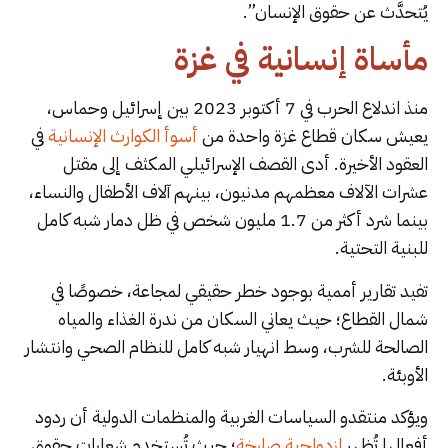
يُتحدَّث عن حقوق الإنسان”.
مأساة إنسانية في غزة
منذ اندلاع الحرب في 7 أكتوبر 2023 بين إسرائيل وحماس،
يعيش سكان قطاع غزة واحدة من
أسوأ الكوارث الإنسانية
في
العقود الأخيرة. أدى القصف الإسرائيلي المكثف إلى مقتل
عشرات الآلاف معظمهم مدنيون، بينهم آلاف الأطفال والنساء،
بينما شرد أكثر من 1.7 مليون شخص في ظل دمار شبه كامل
للبنية التحتية.
تفيد تقارير أممية بوجود خطر حقيقي لمجاعة، خصوصًا في
شمال القطاع؛ حيث يعاني السكان من ندرة الغذاء والمياه
الصالحة للشرب، وسط انهيار شبه كامل للنظام الصحي وانتشار
الأوبئة.
ويؤكد منتقدو السياسات الغربية والمنظمات الدولية أن ردود
أفعالها تُظهر
ازدواجية صارخة
؛ حيث تُستخدم شعارات حقوق