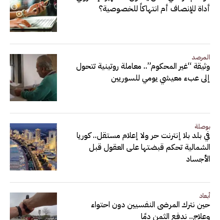
أداة للإنصاف أم انتهاكاً للخصوصية؟
المرصد
وثيقة “غير المحكوم”.. معاملة روتينية تتحول
إلى عبء معيشي يومي للسوريين
بوصلة
في بلد بلا إنترنت حر ولا إعلام مستقل.. كوريا
الشمالية تحكم قبضتها على العقول قبل
الأجساد
أبعاد
حين نترك المرضى النفسيين دون احتواء
وعلاج.. ندفع الثمن دمًا