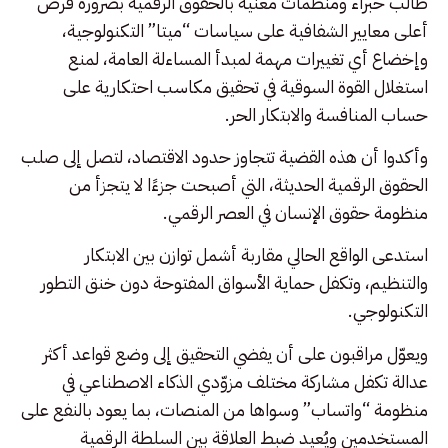
طالب خبراء ومنظمات معنية بالحقوق الرقمية بضرورة فرض
أعلى معايير الشفافية على سياسات “ميتا” التكنولوجية،
وإخضاع أي تغييرات مهمة لمبدأ المساءلة العامة، لمنع
استغلال القوة السوقية في تحقيق مكاسب احتكارية على
حساب المنافسة والابتكار الحر.
وأكدوا أن هذه القضية تتجاوز حدود الاقتصاد، لتصل إلى صلب
الحقوق الرقمية الحديثة، التي أصبحت جزءًا لا يتجزأ من
منظومة حقوق الإنسان في العصر الرقمي.
استدعى الواقع الحالي مقاربة أشمل توازن بين الابتكار
والتنظيم، وتكفل حماية الأسواق المفتوحة دون خنق التطور
التكنولوجي.
ويعوّل مراقبون على أن يفضي التحقيق إلى وضع قواعد أكثر
عدالة تكفل مشاركة مختلف مزوّدي الذكاء الاصطناعي في
منظومة “واتساب” وسواها من المنصات، بما يعود بالنفع على
المستخدمين ويُعيد ضبط العلاقة بين السلطة الرقمية