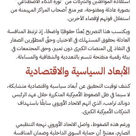
استفادة المواطنين والشركات من “ثورة الذكاء الاصطناعي”
بصورة عادلة ومفتوحة، عبر منع أصحاب المراكز المهيمنة من
استغلال قوتهم لإقصاء الآخرين.
ويكتسب هذا التصريح بُعدًا حقوقيًا واضحًا، إذ ترتبط المنافسة
العادلة بحقوق المستهلك في الاختيار، وحقّ المطوّرين الصغار
في النفاذ إلى المنصات الكبرى دون تمييز، وحق المجتمعات في
بيئة رقمية منفتحة تتسم بالتعددية والشفافية والمساءلة.
الأبعاد السياسية والاقتصادية
كشف توقيت التحقيق عن أبعاد سياسية واقتصادية متشابكة،
لا سيما في ظل الضغوط الأميركية المتكررة خلال عهد الرئيس
دونالد ترامب، الذي اتهم الاتحاد الأوروبي سابقًا باستهداف
الشركات الأميركية الكبرى.
ورغم هذه الضغوط، واصل الاتحاد الأوروبي نهجه التنظيمي
الصارم، معتبرًا أن حماية السوق الداخلية وضمان المنافسة