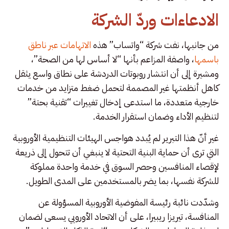
الادعاءات وردّ الشركة
من جانبها، نفت شركة “واتساب” هذه
الاتهامات عبر ناطق
باسمها
، واصفة المزاعم بأنها “لا أساس لها من الصحة”،
ومشيرة إلى أن انتشار روبوتات الدردشة على نطاق واسع يثقل
كاهل أنظمتها غير المصممة لتحمل ضغط متزايد من خدمات
خارجية متعددة، ما استدعى إدخال تغييرات “تقنية بحتة”
لتنظيم الأداء وضمان استقرار الخدمة.
غير أنّ هذا التبرير لم يُبدد هواجس الهيئات التنظيمية الأوروبية
التي ترى أن حماية البنية التحتية لا ينبغي أن تتحول إلى ذريعة
لإقصاء المنافسين وحصر السوق في خدمة واحدة مملوكة
للشركة نفسها، بما يضر بالمستخدمين على المدى الطويل.
وشدّدت نائبة رئيسة المفوضية الأوروبية المسؤولة عن
المنافسة، تيريزا ريبيرا، على أن الاتحاد الأوروبي يسعى لضمان