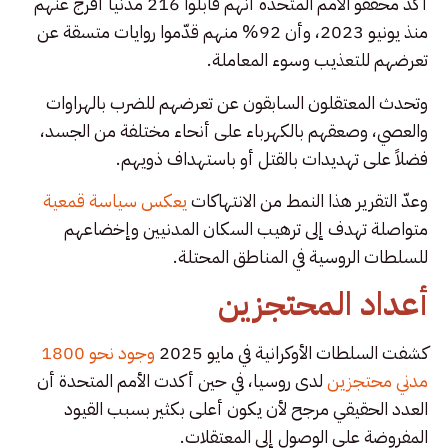
أكد محققو الأمم المتحدة أنهم قابلوا 216 مدنياً أُفرج عنهم
منذ يونيو 2023، وأن 92% منهم قدّموا روايات متسقة عن
تعرضهم للتعذيب وسوء المعاملة.
وتحدث المعتقلون السابقون عن تعرضهم للضرب بالهراوات
والعصي، وصعقهم بالكهرباء على أنحاء مختلفة من الجسد،
فضلاً على تهديدات بالقتل أو باستهداف ذويهم.
وعدّ التقرير هذا النمط من الانتهاكات
يعكس سياسة قمعية
متواصلة تهدف إلى ترهيب السكان المدنيين وإخضاعهم
للسلطات الروسية في المناطق المحتلة.
أعداد المحتجزين
كشفت السلطات الأوكرانية في مايو 2025
وجود نحو 1800
مدني محتجزين
لدى روسيا، في حين أكدت الأمم المتحدة أن
العدد الحقيقي مرجح لأن يكون أعلى بكثير بسبب القيود
المفروضة على الوصول إلى المعتقلات.