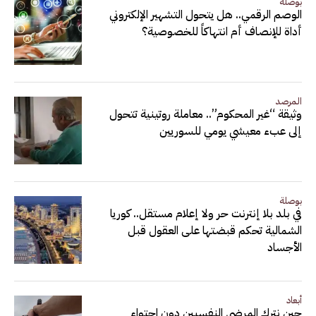
بوصلة
الوصم الرقمي.. هل يتحول التشهير الإلكتروني
أداة للإنصاف أم انتهاكاً للخصوصية؟
المرصد
وثيقة “غير المحكوم”.. معاملة روتينية تتحول
إلى عبء معيشي يومي للسوريين
بوصلة
في بلد بلا إنترنت حر ولا إعلام مستقل.. كوريا
الشمالية تحكم قبضتها على العقول قبل
الأجساد
أبعاد
حين نترك المرضى النفسيين دون احتواء