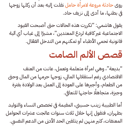
روى
حادثة مروعة لامرأة حامل
نقلت إليه بعد أن ركلها زوجها
في بطنها، ما أدى إلى نزيف حاد.
يقول هاشمي: “تكررت هذه الحالات حتى أصبحت القيود
الاجتماعية غير كافية لردع المعتدين”، مشيرًا إلى غياب أي آلية
قانونية تحمي الأطباء أو تمكنهم من التدخل الفعّال.
قصص الألم الصامت
“بديعة”، وهي امرأة متعلمة وتعمل، عانت من العنف
الاقتصادي رغم استقلالها المالي، زوجها حرمها من المال وحتى
من الطعام، وأجبرها على العودة إلى العمل بعد الولادة بفترة
وجيزة، متجاهلًا حاجتها للتعافي.
أما الطبيبة زينب حسيني، المقيمة في تخصص النساء والتوليد
بطهران، فتقول إنها خلال ثلاث سنوات عالجت عشرات الحوامل
المعنفات، كثير منهن لم يتلقين الحد الأدنى من الدعم النفسي.