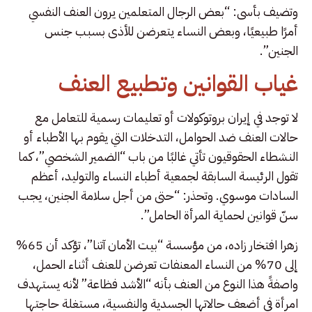
وتضيف بأسى: “بعض الرجال المتعلمين يرون العنف النفسي
أمرًا طبيعيًا، وبعض النساء يتعرضن للأذى بسبب جنس
الجنين”.
غياب القوانين وتطبيع العنف
لا توجد في إيران بروتوكولات أو تعليمات رسمية للتعامل مع
حالات العنف ضد الحوامل، التدخلات التي يقوم بها الأطباء أو
النشطاء الحقوقيون تأتي غالبًا من باب “الضمير الشخصي”، كما
تقول الرئيسة السابقة لجمعية أطباء النساء والتوليد، أعظم
‌السادات موسوي. وتحذر: “حتى من أجل سلامة الجنين، يجب
سنّ قوانين لحماية المرأة الحامل”.
زهرا افتخار زاده، من مؤسسة “بيت الأمان آتنا”، تؤكد أن 65%
إلى 70% من النساء المعنفات تعرضن للعنف أثناء الحمل،
واصفةً هذا النوع من العنف بأنه “الأشد فظاعة” لأنه يستهدف
امرأة في أضعف حالاتها الجسدية والنفسية، مستغلة حاجتها