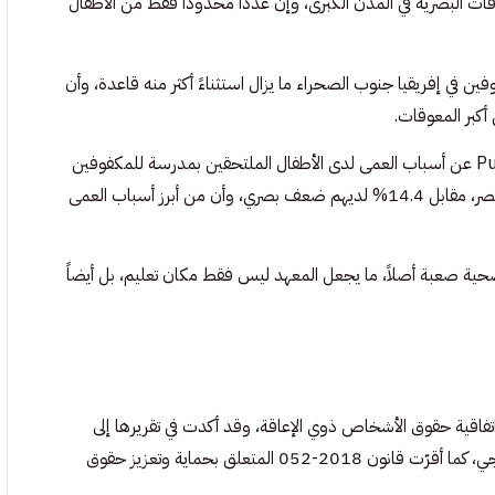
ت البصرية في المدن الكبرى، وإن عدداً محدوداً فقط من الأطفال
فين في إفريقيا جنوب الصحراء ما يزال استثناءً أكثر منه قاعدة، وأن
 أكبر المعوقات.
البعد الصحي يضيف طبقة أخرى من التعقيد، دراسة منشورة على PubMed عن أسباب العمى لدى الأطفال الملتحقين بمدرسة للمكفوفين
في مالي شملت 104 أطفال، وخلصت إلى أن 85.6% منهم كانوا فاقدي البصر، مقابل 14.4% لديهم ضعف بصري، وأن من أبرز أسباب العمى
 صحية صعبة أصلاً، ما يجعل المعهد ليس فقط مكان تعليم، بل أيضاً
تفاقية حقوق الأشخاص ذوي الإعاقة، وقد أكدت في تقريرها إلى
الأمم المتحدة أنها اعتمدت سياسة وطنية للتعليم الخاص والتعليم الإدماجي، كما أقرّت قانون 2018-052 المتعلق بحماية وتعزيز حقوق