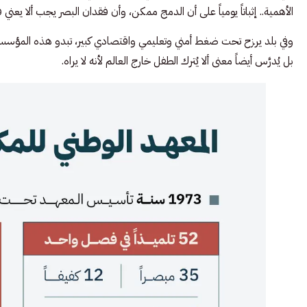
الأهمية.. إثباتاً يومياً على أن الدمج ممكن، وأن فقدان البصر يجب ألا يعني
وفي بلد يرزح تحت ضغط أمني وتعليمي واقتصادي كبير، تبدو هذه المؤسسة أ
بل يُدرَّس أيضاً معنى ألا يُترك الطفل خارج العالم لأنه لا يراه.