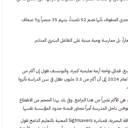
وفي مثال محلي آخر نشرته وسائل إعلام مالية في ديسمبر 2025، وُصفت إحدى الصفوف بأنها تضم 52 تلميذاً، بينهم 35 مبصراً و5 ضعاف
، بل ممارسة يومية مبنية على التفاعل البشري المباشر.
، فمالي تواجه أزمة تعليمية كبيرة، واليونيسف تقول إن أكثر من
مليوني طفل بين 5 و17 عاماً خارج المدرسة، في حين أشار تقريرها السنوي لعام 2024 إلى أن أكثر من 3.3 مليون طفل في سن الدراسة تأثروا
، هي الأكثر تضرراً من هذا التراجع. وفي بلد بهذا الحجم من الانقطاع
فين داخل المدرسة أمراً تتجاوز قيمته حدود المؤسسة نفسها.
ولا تتوقف التحديات عند التعليم العام، بل تشمل تحديداً الأطفال ذوي الإعاقة البصرية، فمبادرة Sightsavers المعنية بالتعليم الدامج تقول