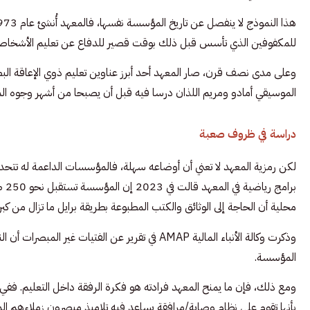
للمكفوفين الذي تأسس قبل ذلك بوقت قصير للدفاع عن تعليم الأشخاص ا
وعلى مدى نصف قرن، صار المعهد أحد أبرز عناوين تعليم ذوي الإعاقة البصرية
الموسيقي أمادو ومريم اللذان درسا فيه قبل أن يصبحا من أشهر وجوه الموس
دراسة في ظروف صعبة
برا
محلية أن الحاجة إلى الوثائق والكتب المطبوعة بطريقة برايل ما تزال من كبر
وذكرت وكالة الأنباء المالية AMAP في تقرير عن الفتيات
المؤسسة.
بأنها تقوم على نظام وصاية/مرافقة يساعد فيه تلاميذ مبصرون زملاءهم 