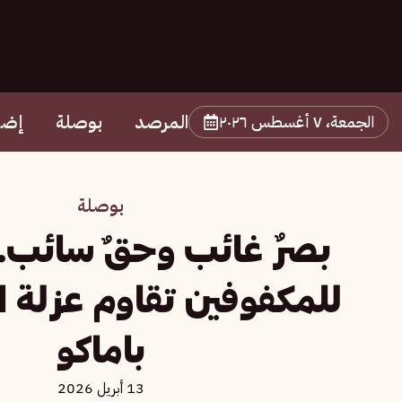
المرصد
بوصلة
إضا
الجمعة، ٧ أغسطس ٢٠٢٦
بوصلة
بصرٌ غائب وحقٌ سائب.
للمكفوفين تقاوم عزلة ا
باماكو
13 أبريل 2026