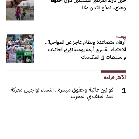
حين نترك المرضى النفسيين دون احتواء
وعلاج.. ندفع الثمن دمًا
بوصلة
أرقام متصاعدة ونظام عاجز عن المواجهة..
الاختفاء القسري أزمة يومية تؤرق العائلات
والسلطات في المكسيك
الأكثر قراءة
قوانين غائبة وحقوق مهدرة.. النساء تواجهن معركة
ضد العنف في المغرب