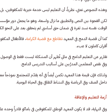
وهذه النصوص تعني، نظرياً، أن التعليم ليس خدمة خيرية للمكفوفين، بل 
لكن الفجوة بين النص والتطبيق ما تزال واسعة، وهو ما يجعل دور مؤسسات م
الوقت نفسه تسد ثغرة في ضمان حق أساسي لم يتحقق بعد على النحو الكاف
كما أن قضية الدمج في المعهد
تتقاطع مع قضية الكرامة
، فالأطفال المكفو
أقران كاملون لا عبء.
تقارير عن التعليم الدامج في مالي تُظهر أن المشكلة ليست فقط في الوصول إل
وفي نقص المعلمين المدرَّبين على أساليب التدريس الدامج.
ولذلك فإن قيمة هذا المعهد تكمن أيضاً في أنه يقدّم للمجتمع نموذجاً م
داخل الصف وفي الرياضة وفي النشاط الثقافي وفي الحياة اليومية.
أزمة التعليم والإعاقة
وفي النهاية، قد لا يكون المعهد الوطني للمكفوفين في باماكو قادراً وحده على