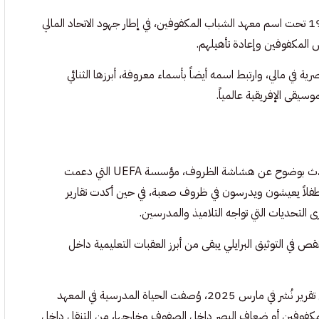
هذا النموذج لا ينفصل عن تاريخ المؤسسة نفسها، فالمعهد أُنشئ عام 1973 تحت اسم معهد الشباب المكفوفين، في إطار جهود الاتحاد المالي
لمكفوفين وإعادة تأهيلهم.
 في مالي، وارتبط اسمه أيضاً بأسماء معروفة، أبرزها الثنائي
يقى الإفريقية عالمياً.
لكن رمزية المعهد لا تعني أن أوضاعه سهلة، فالمؤسسات الداعمة له تتحدث بوضوح عن هشاشة الظروف، مؤسسة UEFA التي دعمت
مج رياضية في المعهد قالت في 2023 إن المؤسسة تستقبل نحو 250 طفلاً يعيشون ويدرسون في ظروف صعبة، في حين أكدت تقارير
ى التحديات التي تواجه التلاميذ والمدرسين.
 غير المبصرات أن النقص في التوثيق البرايلي يبقى من أبرز العقبات التعليمية داخل
ومع ذلك، فإن ما يمنح المعهد فرادته هو فكرة الرفقة داخل التعليم. ففي تقرير نُشر في مارس 2025، وُصفت الحياة المدرسية في المعهد
المكفوفين أو ضعاف البصر داخل الصفوف وخارجها، من التنقل داخل