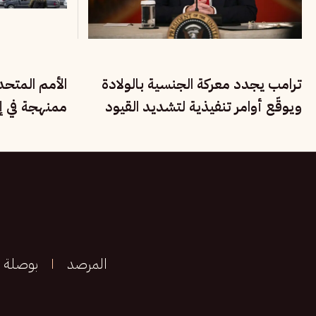
ترامب يجدد معركة الجنسية بالولادة
الأمم المتح
ويوقّع أوامر تنفيذية لتشديد القيود
ممنهجة في إي
على المهاجرين
الأقليات القو
المرصد
بوصلة