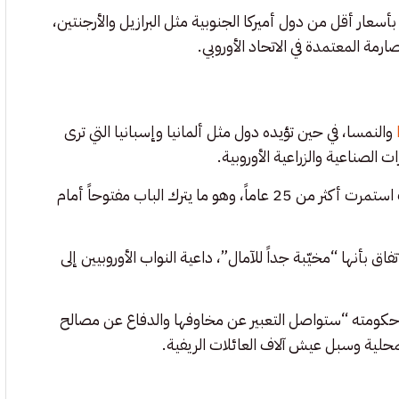
 بأسعار أقل من دول أميركا الجنوبية مثل البرازيل والأرجنتين،
رمة المعتمدة في الاتحاد الأوروبي.
والنمسا، في حين تؤيده دول مثل ألمانيا وإسبانيا التي ترى
الصناعية والزراعية الأوروبية.
ولا يزال الاتفاق بحاجة إلى مصادقة البرلمان الأوروبي، بعد مفاوضات استمرت أكثر من 25 عاماً، وهو ما يترك الباب مفتوحاً أمام
اق بأنها “مخيّبة جداً للآمال”، داعية النواب الأوروبيين إلى
 حكومته “ستواصل التعبير عن مخاوفها والدفاع عن مصالح
لمحلية وسبل عيش آلاف العائلات الريفية.