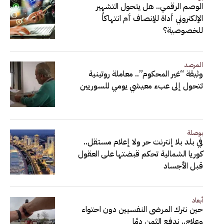
الوصم الرقمي.. هل يتحول التشهير
الإلكتروني أداة للإنصاف أم انتهاكاً
للخصوصية؟
المرصد
وثيقة “غير المحكوم”.. معاملة روتينية
تتحول إلى عبء معيشي يومي للسوريين
بوصلة
في بلد بلا إنترنت حر ولا إعلام مستقل..
كوريا الشمالية تحكم قبضتها على العقول
قبل الأجساد
أبعاد
حين نترك المرضى النفسيين دون احتواء
وعلاج.. ندفع الثمن دمًا