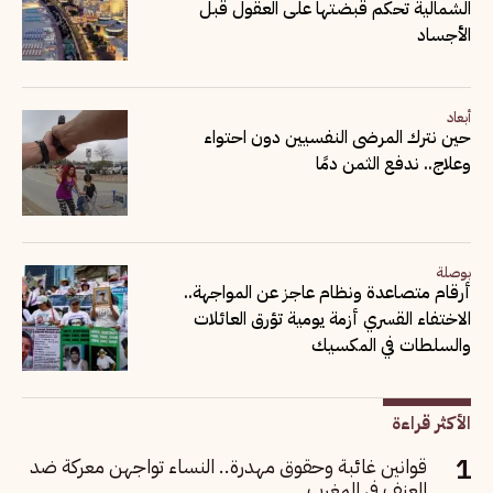
الشمالية تحكم قبضتها على العقول قبل
الأجساد
أبعاد
حين نترك المرضى النفسيين دون احتواء
وعلاج.. ندفع الثمن دمًا
بوصلة
أرقام متصاعدة ونظام عاجز عن المواجهة..
الاختفاء القسري أزمة يومية تؤرق العائلات
والسلطات في المكسيك
الأكثر قراءة
قوانين غائبة وحقوق مهدرة.. النساء تواجهن معركة ضد
العنف في المغرب