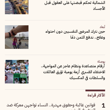
الشمالية تحكم قبضتها على العقول قبل
الأجساد
أبعاد
حين نترك المرضى النفسيين دون احتواء
وعلاج.. ندفع الثمن دمًا
بوصلة
أرقام متصاعدة ونظام عاجز عن المواجهة..
الاختفاء القسري أزمة يومية تؤرق العائلات
والسلطات في المكسيك
الأكثر قراءة
قوانين غائبة وحقوق مهدرة.. النساء تواجهن معركة ضد
العنف في المغرب