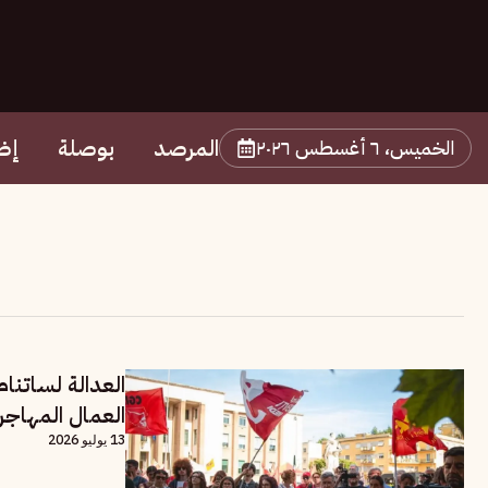
المرصد
بوصلة
إض
الخميس، ٦ أغسطس ٢٠٢٦
العدالة لساتنا
العمال المهاجر
13 يوليو 2026