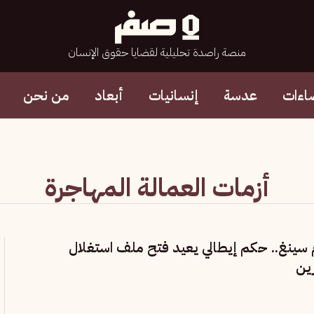
منصة راصدة تحليلية لقضايا حقوق الإنسان
اءات
عدسة
إنسانيات
أبعاد
من نحن
أزمات العمالة المهاجرة
م سينغ.. حكم إيطالي يعيد فتح ملف استغلال
ين