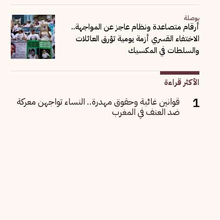
بوصلة
أرقام متصاعدة ونظام عاجز عن المواجهة..
الاختفاء القسري أزمة يومية تؤرق العائلات
والسلطات في المكسيك
الأكثر قراءة
قوانين غائبة وحقوق مهدرة.. النساء تواجهن معركة
ضد العنف في المغرب