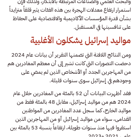
والبحث العلمي والصناعات المرتبطة بالابتكار، ولذلك فإن
استمرار ارتفاع معدلات الهجرة بين هذه الفئات يثير قلقاً متزايداً
بشأن قدرة المؤسسات الأكاديمية والاقتصادية على الحفاظ
على تنافسيتها في المستقبل.
مواليد إسرائيل يشكلون الأغلبية
ومن النتائج اللافتة التي تضمنها التقرير أن بيانات عام 2024
دحضت التصورات التي كانت تشير إلى أن معظم المغادرين هم
من المهاجرين الجدد أو الأشخاص الذين لم يمضِ على
وجودهم في إسرائيل سوى سنوات قليلة.
فقد أظهرت البيانات أن 52 بالمئة من المغادرين خلال عام
2024 هم من مواليد إسرائيل، مقابل 48 بالمئة فقط من
مواليد الخارج، كما سجل عدد المغادرين من المواطنين
القدامى، سواء من مواليد إسرائيل أو من المهاجرين الذين
استقروا فيها منذ سنوات طويلة، ارتفاعاً بنسبة 53 بالمئة بين
عامي 2021 و2023.