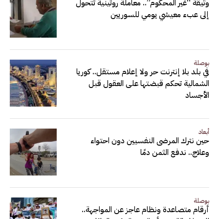
وثيقة “غير المحكوم”.. معاملة روتينية تتحول
إلى عبء معيشي يومي للسوريين
بوصلة
في بلد بلا إنترنت حر ولا إعلام مستقل.. كوريا
الشمالية تحكم قبضتها على العقول قبل
الأجساد
أبعاد
حين نترك المرضى النفسيين دون احتواء
وعلاج.. ندفع الثمن دمًا
بوصلة
أرقام متصاعدة ونظام عاجز عن المواجهة..