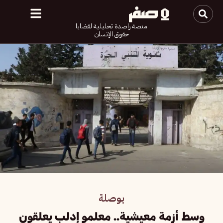
منصة راصدة تحليلية لقضايا
حقوق الإنسان
بوصلة
وسط أزمة معيشية.. معلمو إدلب يعلقون