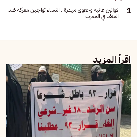
قوانين غائبة وحقوق مهدرة.. النساء تواجهن معركة ضد
العنف في المغرب
اقرأ المزيد