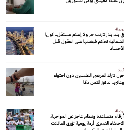
إلى عبء معيشي يومي للسوريين
بوصلة
في بلد بلا إنترنت حر ولا إعلام مستقل.. كوريا
الشمالية تحكم قبضتها على العقول قبل
الأجساد
أبعاد
حين نترك المرضى النفسيين دون احتواء
وعلاج.. ندفع الثمن دمًا
بوصلة
أرقام متصاعدة ونظام عاجز عن المواجهة..
الاختفاء القسري أزمة يومية تؤرق العائلات