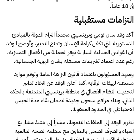
في 18 عاماً.
التزامات مستقبلية
أكد وفد سان تومي وبرينسيبي مجدداً التزام الدولة بالمبادئ
الدستورية التي تكفل كرامة الإنسان وتمنع التمييز، وأوضح الوفد
أن القوانين الجنائية السارية توفر الحماية من الأفعال التمييزية،
رغم عدم اعتماد تشريعات مستقلة بشأن الهوية الجنسانية.
وتعهد المسؤولون باعتماد قانون النزاهة العامة وتوفير موارد
مستقلة لهيئات الرقابة، كما أعلن الوفد عن اتخاذ تدابير
لتحديث النظام القضائي في منطقة برينسيبي المتمتعة بالحكم
الذاتي، وبناء مرافق سجون جديدة لضمان بقاء مدة الحبس
الاحتياطي في الحدود المعقولة.
تطرق الوفد إلى الملفات التنموية، مشيراً إلى تنفيذ مشاريع
المياه والصرف الصحي بالتعاون مع منظمة الصحة العالمية
ومنظمة الأمم المتحدة للطفولة، وتناول المتحدثون أهمية