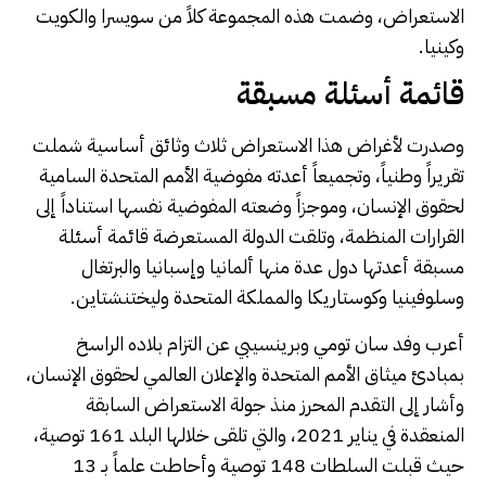
الاستعراض، وضمت هذه المجموعة كلاً من سويسرا والكويت
وكينيا.
قائمة أسئلة مسبقة
وصدرت لأغراض هذا الاستعراض ثلاث وثائق أساسية شملت
تقريراً وطنياً، وتجميعاً أعدته مفوضية الأمم المتحدة السامية
لحقوق الإنسان، وموجزاً وضعته المفوضية نفسها استناداً إلى
القرارات المنظمة، وتلقت الدولة المستعرضة قائمة أسئلة
مسبقة أعدتها دول عدة منها ألمانيا وإسبانيا والبرتغال
وسلوفينيا وكوستاريكا والمملكة المتحدة وليختنشتاين.
أعرب وفد سان تومي وبرينسيبي عن التزام بلاده الراسخ
بمبادئ ميثاق الأمم المتحدة والإعلان العالمي لحقوق الإنسان،
وأشار إلى التقدم المحرز منذ جولة الاستعراض السابقة
المنعقدة في يناير 2021، والتي تلقى خلالها البلد 161 توصية،
حيث قبلت السلطات 148 توصية وأحاطت علماً بـ 13