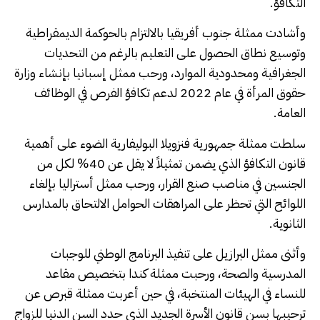
التكافؤ.
وأشادت ممثلة جنوب أفريقيا بالالتزام بالحوكمة الديمقراطية
وتوسيع نطاق الحصول على التعليم بالرغم من التحديات
الجغرافية ومحدودية الموارد، ورحب ممثل إسبانيا بإنشاء وزارة
حقوق المرأة في عام 2022 لدعم تكافؤ الفرص في الوظائف
العامة.
سلطت ممثلة جمهورية فنزويلا البوليفارية الضوء على أهمية
قانون التكافؤ الذي يضمن تمثيلاً لا يقل عن 40% لكل من
الجنسين في مناصب صنع القرار، ورحب ممثل أستراليا بإلغاء
اللوائح التي تحظر على المراهقات الحوامل الالتحاق بالمدارس
الثانوية.
وأثنى ممثل البرازيل على تنفيذ البرنامج الوطني للوجبات
المدرسية والصحة، ورحبت ممثلة كندا بتخصيص مقاعد
للنساء في الهيئات المنتخبة، في حين أعربت ممثلة قبرص عن
ترحيبها بسن قانون الأسرة الجديد الذي حدد السن الدنيا للزواج