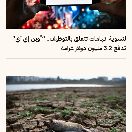
لتسوية اتهامات تتعلق بالتوظيف.. “أوبن إي آي”
تدفع 3.2 مليون دولار غرامة