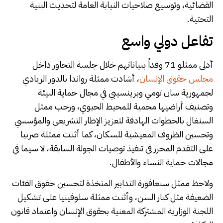
القضائية، وتوسيع صلاحيات النيابة العامة لتحديث البنية
التحتية.
تفاعل دولي واسع
أدلى ممثلو 71 وفداً ببياناتهم خلال جلسة التحاور داخل
مجلس حقوق الإنسان
، أشادت ممثلة رواندا بالدور الريادي
لجمهورية سان تومي وبرينسيبي في مجال حماية البيئة
وتصنيف أراضيها محمية للمحيط الحيوي، ورحب ممثل
السنغال بالخطوات الهادفة لتعزيز الإطار التشريعي والمؤسسي
وتحسين الظروف المعيشية للسكان، كما أثنت ممثلة صربيا
على التقدم المحرز في تنفيذ توصيات الجولة السابقة، لا سيما في
مجالات حماية النساء والأطفال.
ولاحظ ممثل سنغافورة التدابير المتخذة لتحسين حقوق الفئات
الضعيفة مثل كبار السن، وأثنت ممثلة سلوفينيا على تشكيل
اللجنة الوزارية المشتركة المعنية بحقوق الإنسان واعتماد قانون