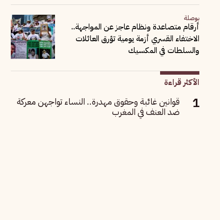
بوصلة
أرقام متصاعدة ونظام عاجز عن المواجهة..
الاختفاء القسري أزمة يومية تؤرق العائلات
والسلطات في المكسيك
الأكثر قراءة
قوانين غائبة وحقوق مهدرة.. النساء تواجهن معركة
ضد العنف في المغرب