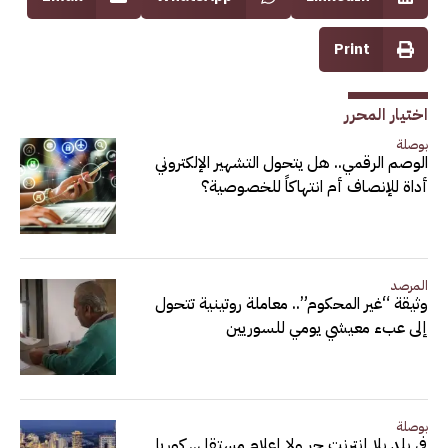
Print
اختيار المحرر
بوصلة
الوصم الرقمي.. هل يتحول التشهير الإلكتروني
أداة للإنصاف أم انتهاكاً للخصوصية؟
المرصد
وثيقة “غير المحكوم”.. معاملة روتينية تتحول
إلى عبء معيشي يومي للسوريين
بوصلة
في بلد بلا إنترنت حر ولا إعلام مستقل.. كوريا