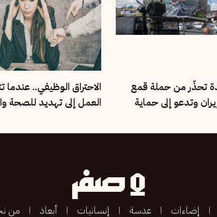
دة تحذّر من حملة قمع
الاحتراق الوظيفي.. عندما ت
ران وتدعو إلى حماية
العمل إلى تهديد للصحة وال
مية
الإنسانية
إضاءات
عدسة
إنسانيات
أبعاد
من ن