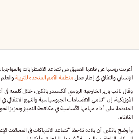
أعربت روسيا عن قلقها العميق من تصاعد الاضطرابات والمواجهات ف
الإنساني والثقافي في إطار عمل
منظمة الأمم المتحدة للتربية
والعلم و
وقال نائب وزير الخارجية الروسي ألكسندر بانكين، خلال كلمته في أ
الأوزبكية، إن “تنامي الانقسامات الجيوسياسية والنهج الانتقائي في ا
المنظمة على أداء مهامها الأساسية في مكافحة التمييز وتعزيز الح
الثلاثاء.
وأوضح بانكين أن بلاده تلاحظ “تصاعد الانتهاكات في المجالات الإعلا
السكان الناطقين بالروسية” في دول البلطيق وأوكرانيا.