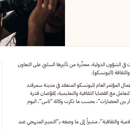
ي الشؤون الدولية، محذّرة من تأثيرها السلبي على التعاون
الثقافة (اليونسكو).
عمال المؤتمر العام لليونسكو المنعقد في مدينة سمرقند
لتعامل مع القضايا الثقافية والتعليمية، يُقوّضان قدرة
وار بين الحضارات”، بحسب ما ذكرت وكالة “تاس”، اليوم
مية والثقافية”، مشيراً إلى ما وصفه بـ”التمييز المنهجي ضد