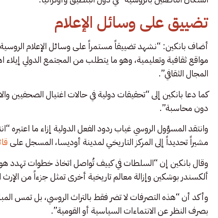
تضييق على وسائل الإعلام
أضاف بانكين: “نشهد تضييقاً مستمراً على وسائل الإعلام الروسية
مواقع ثقافية وتعليمية، وهو ما يتطلب من المجتمع الدولي إيلاء
المجال الثقافي”.
كما دعا بانكين إلى “تحقيقات دولية في حالات اغتيال الصحفيين والا
دون محاسبة”.
وانتقد المسؤول الروسي غياب ردود الفعل الدولية إزاء ما اعتبره “ان
مشيراً تحديداً إلى المركز التاريخي لمدينة أوديسا، المسجل على
قائ
وقال بانكين إن “السلطات في كييف تُواصل اتخاذ خطوات تهدد هوية 
ألكسندر بوشكين وإزالة معالم تاريخية أخرى تمثل جزءاً من الإرث ا
وأكد أن “هذه التصرفات لا تضر فقط بالتراث الروسي، بل تمس المب
بصرف النظر عن الانتماءات السياسية أو القومية”.