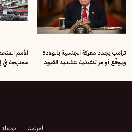
ترامب يجدد معركة الجنسية بالولادة
الأمم المتح
ويوقّع أوامر تنفيذية لتشديد القيود
ممنهجة في إي
على المهاجرين
الأقليات القو
المرصد
بوصلة