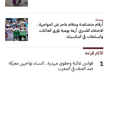
بوصلة
أرقام متصاعدة ونظام عاجز عن المواجهة..
الاختفاء القسري أزمة يومية تؤرق العائلات
والسلطات في المكسيك
الأكثر قراءة
قوانين غائبة وحقوق مهدرة.. النساء تواجهن معركة
ضد العنف في المغرب