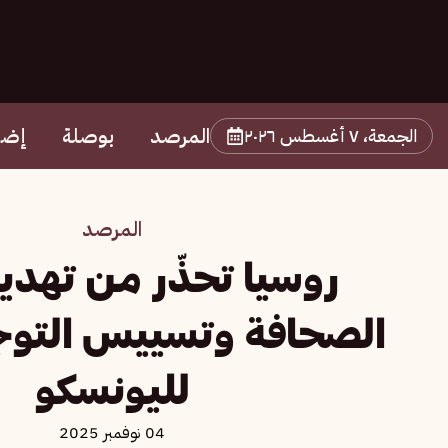
المرصد
بوصلة
إضا
الجمعة، ٧ أغسطس ٢٠٢٦
المرصد
روسيا تحذّر من تهدي
الصحافة وتسييس التوجه
لليونسكو
04 نوفمبر 2025