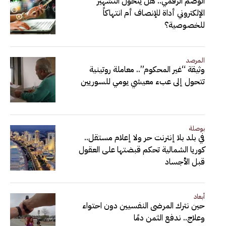
الوصم الرقمي.. هل يتحول التشهير
الإلكتروني أداة للإنصاف أم انتهاكاً
للخصوصية؟
المرصد
وثيقة “غير المحكوم”.. معاملة روتينية
تتحول إلى عبء معيشي يومي للسوريين
بوصلة
في بلد بلا إنترنت حر ولا إعلام مستقل..
كوريا الشمالية تحكم قبضتها على العقول
قبل الأجساد
أبعاد
حين نترك المرضى النفسيين دون احتواء
وعلاج.. ندفع الثمن دمًا