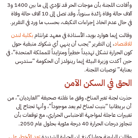
وأفادت اللجنة بأن موجات الحر قد تؤدي إلى ما بين 1400 و3
آلاف حالة وفاة زائدة سنوياً، وقد تصل إلى 10 آلاف حالة وفاة
في حال عدم اتخاذ إجراءات التكيف، بحسب ما ورد في التقرير.
وقالت إيما هوارد بويد، الأستاذة في معهد غرانثام
بكلية لندن
للاقتصاد
، إن التقرير “يجب أن ينهي أي شكوك متبقية حول
كون الحرارة تشكل تهديداً خطيراً ومتزايداً للمملكة المتحدة”، في
حين أكدت وزيرة البيئة إيما رينولدز أن الحكومة “ستدرس
بعناية” توصيات اللجنة.
الحق في السكن الآمن
حذرت لجنة تغير المناخ، وفق ما نقلته صحيفة “الغارديان”، من
أن بريطانيا “بنيت لمناخ لم يعد موجوداً”، وأنها تحتاج إلى
تغييرات عاجلة لمواجهة الاحتباس الحراري، مع توقعات بأن
تتجاوز درجات الحرارة 40 درجة مئوية بحلول عام 2050.
وقالت البارونة جوليا كينغ إن الحرارة الشديدة
تعد الأخطر على