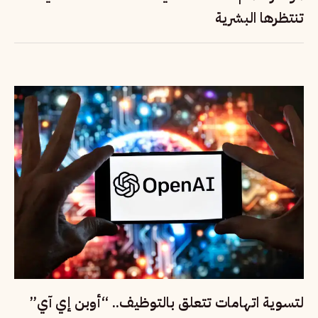
تنتظرها البشرية
لتسوية اتهامات تتعلق بالتوظيف.. “أوبن إي آي”