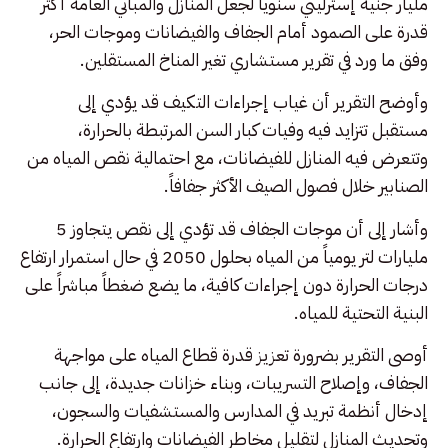
مليار جنيه إسترليني سنوياً لجعل المنازل والمباني العامة أكثر
قدرة على الصمود أمام الجفاف والفيضانات وموجات الحر،
وفق ما ورد في تقرير مستشاري تغير المناخ المستقلين.
وأوضح التقرير أن غياب إجراءات التكيف قد يؤدي إلى
مستقبل تتزايد فيه وفيات كبار السن المرتبطة بالحرارة،
وتتعرض فيه المنازل للفيضانات، مع احتمالية نقص المياه من
الصنابير خلال فصول الصيف الأكثر جفافاً.
وأشار إلى أن موجات الجفاف قد تؤدي إلى نقص يتجاوز 5
مليارات لتر يومياً من المياه بحلول 2050 في حال استمرار ارتفاع
درجات الحرارة دون إجراءات كافية، ما يضع ضغطاً مباشراً على
البنية التحتية للمياه.
أوصى التقرير بضرورة تعزيز قدرة قطاع المياه على مواجهة
الجفاف، وإصلاح التسريبات، وبناء خزانات جديدة، إلى جانب
إدخال أنظمة تبريد في المدارس والمستشفيات والسجون،
وتحديث المنازل لتقليل مخاطر الفيضانات وارتفاع الحرارة.