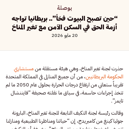
بوصلة
“حين تصبح البيوت فخاً”.. بريطانيا تواجه
أزمة الحق في السكن الآمن مع تغير المناخ
20 مايو 2026
حذرت لجنة تغير المناخ، وهي هيئة مستقلة من
مستشاري
الحكومة البريطانيين
، من أن جميع المنازل في المملكة المتحدة
تقريباً ستعاني من ارتفاع درجات الحرارة بحلول عام 2050 ما لم
تتخذ إجراءات حاسمة، في سياق ما نقلته صحيفة “فايننشال
تايمز”.
وقالت رئيسة لجنة التكيف التابعة للجنة تغير المناخ، البارونة
جوليا كينغ من كامبريدج، إن “حياتنا ومناظرنا الطبيعية ومنازلنا
تتعرض لضغوط متزايدة من تغير المناخ”، مضيفة أن التكيف