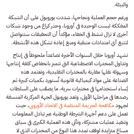
والبيئة.
ورغم حجم العملية ونجاحها، شددت يوروبول على أن الشبكة
المفككة ليست الوحيدة في أوروبا، وحذر كراغ من وجود شبكات
أخرى لا تزال تنشط في الخفاء، مؤكداً أن التحقيقات ستتواصل
لتتبع أي امتدادات متبقية ومنع إعادة تشكل هذه الأنشطة.
تشهد أوروبا خلال السنوات الأخيرة تصاعداً ملحوظاً في إنتاج
وتداول المخدرات الاصطناعية التي تتميز بانخفاض كلفة إنتاجها
وسهولة نقلها مقارنة بالمخدرات التقليدية، وتعتمد هذه
الصناعة على مواد كيميائية قانونية تُستورد بكميات كبيرة ثم
يُساء استخدامها في مختبرات سرية، ما يصعّب على السلطات
رصدها في مراحلها الأولى، وتعد يوروبول الجهة المركزية المنسقة
لجهود
مكافحة الجريمة المنظمة في الاتحاد الأوروبي
، حيث
تعمل على دعم أجهزة الشرطة الوطنية عبر تبادل المعلومات
وتنفيذ عمليات مشتركة، وتأتي هذه العملية الكبرى في سياق
مساعٍ متزايدة لوقف تمدد هذا النوع من المخدرات الذي لا