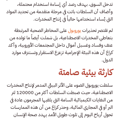
تدخل السوق، بهدف رصد أي إساءة استخدام محتملة،
وأضاف أن السلطات باتت في مرحلة متقدمة من تحديد المواد
التي يُساء استخدامها حالياً في إنتاج المخدرات.
لم تقتصر تحذيرات
يوروبول
على المخاطر الصحية المرتبطة
بتعاطي المخدرات الاصطناعية، بل شملت أيضاً ما تولده من
عنف وفساد وغسيل أموال داخل المجتمعات الأوروبية، وأكد
كراغ أن هذه البيئة الإجرامية تزعزع الاستقرار وتستنزف موارد
الدول.
كارثة بيئية صامتة
سلطت يوروبول الضوء على الأثر البيئي المدمر لإنتاج المخدرات
الاصطناعية، حيث ضبطت السلطات أكثر من 120000 لتر
من النفايات الكيميائية السامة التي يلقيها المجرمون عادة في
البر أو في المجاري المائية، وحذر كراغ من أن هذه الممارسات
تحول أرباح اليوم إلى تلوث طويل الأمد يهدد صحة الإنسان