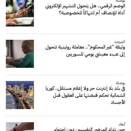
بوصلة
الوصم الرقمي.. هل يتحول التشهير الإلكتروني
أداة للإنصاف أم انتهاكاً للخصوصية؟
المرصد
وثيقة “غير المحكوم”.. معاملة روتينية تتحول
إلى عبء معيشي يومي للسوريين
بوصلة
في بلد بلا إنترنت حر ولا إعلام مستقل.. كوريا
الشمالية تحكم قبضتها على العقول قبل
الأجساد
أبعاد
حين نترك المرضى النفسيين دون احتواء