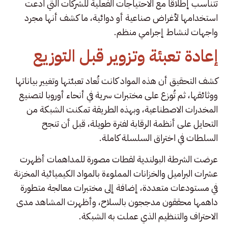
تتناسب إطلاقاً مع الاحتياجات الفعلية للشركات التي ادعت
استخدامها لأغراض صناعية أو دوائية، ما كشف أنها مجرد
واجهات لنشاط إجرامي منظم.
إعادة تعبئة وتزوير قبل التوزيع
كشف التحقيق أن هذه المواد كانت تُعاد تعبئتها وتغيير بياناتها
ووثائقها، ثم تُوزع على مختبرات سرية في أنحاء أوروبا لتصنيع
المخدرات الاصطناعية، وبهذه الطريقة تمكنت الشبكة من
التحايل على أنظمة الرقابة لفترة طويلة، قبل أن تنجح
السلطات في اختراق السلسلة كاملة.
عرضت الشرطة البولندية لقطات مصورة للمداهمات أظهرت
عشرات البراميل والخزانات المملوءة بالمواد الكيميائية المخزنة
في مستودعات متعددة، إضافة إلى مختبرات معالجة متطورة
داهمها محققون مدججون بالسلاح، وأظهرت المشاهد مدى
الاحتراف والتنظيم الذي عملت به الشبكة.