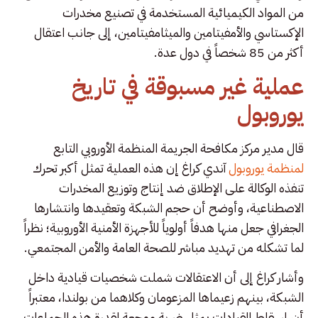
من المواد الكيميائية المستخدمة في تصنيع مخدرات
الإكستاسي والأمفيتامين والميثامفيتامين، إلى جانب اعتقال
أكثر من 85 شخصاً في دول عدة.
عملية غير مسبوقة في تاريخ
يوروبول
قال مدير مركز مكافحة الجريمة المنظمة الأوروبي التابع
لمنظمة يوروبول
آندي كراغ إن هذه العملية تمثل أكبر تحرك
تنفذه الوكالة على الإطلاق ضد إنتاج وتوزيع المخدرات
الاصطناعية، وأوضح أن حجم الشبكة وتعقيدها وانتشارها
الجغرافي جعل منها هدفاً أولوياً للأجهزة الأمنية الأوروبية؛ نظراً
لما تشكله من تهديد مباشر للصحة العامة والأمن المجتمعي.
وأشار كراغ إلى أن الاعتقالات شملت شخصيات قيادية داخل
الشبكة، بينهم زعيماها المزعومان وكلاهما من بولندا، معتبراً
أن إسقاط القيادات يمثل ضربة موجعة لقدرة هذه الجماعات