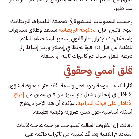
مما ظهر.
وحسب المعلومات المنشورة في صحيفة التليغراف البريطانية،
اليوم الاثنين، فإن
الحكومة البريطانية
تستعد لإطلاق مشاورات
واسعة تهدف لإقرار إطار قانوني يسمح للاستخدام الدائم
للتقنية من قبل 43 قوة شرطة في إنجلترا وويلز إضافة إلى
شرطة النقل، سواء عبر كاميرات ثابتة أو متنقلة.
قلق أممي وحقوقي
أثار الكشف موجة ردود فعل واسعة. فقد عبّرت مفوضة شؤون
الأطفال في إنجلترا راشيل دي سوزا عن قلق عميق من
إدراج
الأطفال على قوائم المراقبة
، مؤكدة أن هذا الإجراء يطرح
أسئلة أساسية حول مدى ضرورته وكيفية تطبيقه.
وقالت إن الظروف الحالية تستوجب مراجعة عاجلة لآليات
استخدام التقنية وما قد تسببه من تأثيرات دائمة على