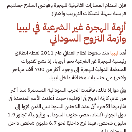
فإن انعدام المسارات القانونية للهجرة وفوضى السلاح جعلتهم
فريسة سهلة لشبكات التهريب والابتزاز.
أزمة الهجرة غير الشرعية في ليبيا
وأزمة النزوح السوداني
تُعد
ليبيا
منذ سقوط نظام القذافي عام 2011 نقطة انطلاق
رئيسية للهجرة غير الشرعية نحو أوروبا، إذ تشير تقديرات
المنظمة الدولية للهجرة إلى وجود أكثر من 700 ألف مهاجر
ولاجئ من جنسيات مختلفة داخل ليبيا.
وفي موازاة ذلك، فاقمت الحرب السودانية المستمرة منذ أكثر
من عام، كارثة النزوح في الإقليم؛ حيث أعلنت الأمم المتحدة في
تقاريرها الأخيرة أنّ عدد اللاجئين السودانيين الذين فرّوا إلى
دول الجوار، (تشاد، مصر، جنوب السودان، وإثيوبيا)، تجاوز 1.9
مليون شخص، فيما نزح داخليًا نحو 6.7 مليون شخص داخل
السودان ذاته.