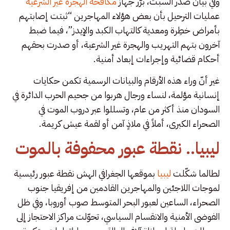
وفي بيان صدر السبت، برّر جهاز
مكافحة الهجرة غير الشرعية
عمليات الترحيل بأن بعض هؤلاء المهاجرين “ثبتت إصابتهم
بأمراض خطِرة ومعدية كالتهاب الكبد والإيدز”، فيما ضبط
آخرون بتهم التهريب والهجرة غير الشرعية، أو صدرت بحقهم
أحكام قضائية وإجراءات إبعاد أمنية.
غير أنّ وراء هذه الأرقام والبيانات الرسمية تكمن حكايات
إنسانية مؤلمة، لنساء ورجال هربوا من جحيم الحرب الدائرة في
السودان منذ أكثر من عام، وتسللوا عبر دروب الموت في
الصحراء الكبرى، أملاً في ملاذٍ آمن أو لقمة عيش كريمة.
ليبيا.. نقطة عبور محفوفة بالموت
لطالما شكّلت
ليبيا
بموقعها الجغرافي الهش نقطة عبور رئيسية
لموجات اللاجئين والمهاجرين القادمين من إفريقيا جنوب
الصحراء، الساعين لعبور البحر المتوسط صوب أوروبا، وفي ظل
الفوضى الأمنية والانقسام السياسي، تحوّلت مراكز الاحتجاز إلى