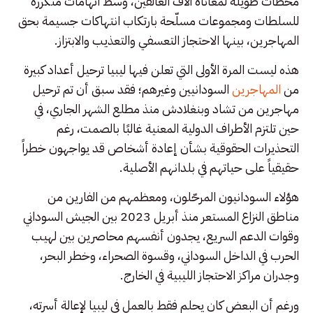
محطات طويلة لمعاناة آلاف العالقين، وسط اتهامات متكررة
للسلطات ومجموعات مسلّحة بارتكاب انتهاكات جسيمة بحق
المهاجرين، بينها الاحتجاز التعسفي والتعذيب والابتزاز.
هذه ليست المرة الأولى التي تعلن فيها ليبيا ترحيل أعداد كبيرة
من
المهاجرين
السودانيين وغيرهم؛ فقد سبق أن تم ترحيل
مهاجرين من تشاد وبنغلادش منذ مطلع الشهر الجاري، في
حين تلتزم الأطراف الدولية المعنية غالبًا بالصمت، رغم
التحذيرات الحقوقية بشأن إعادة أشخاص قد يواجهون خطراً
حقيقياً على حياتهم في بلدانهم الأصلية.
هؤلاء السودانيون المرحّلون، ومعظمهم من الفارين من
مناطق النزاع المستعر منذ أبريل 2023 بين الجيش السوداني
وقوات الدعم السريع، يجدون أنفسهم محاصرين بين لهيب
الحرب في الداخل السوداني، وقسوة الصحراء، وخطر البحر،
وجدران مراكز الاحتجاز الليبية في الخارج.
ورغم أن البعض كان يحلم فقط بالعمل في ليبيا لإعالة أسرته،