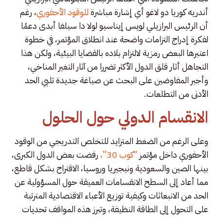
أندريه كوريا دو لاغو أي إشارة مباشرة
للوقود الأحفوري
، رغم
أن الرئيس البرازيلي لويس إيناسيو لولا دا سيلفا أبدى دعمًا
لفكرة إدراج التزامات واضحة عند انطلاق المؤتمر، في خطوة
اعتبرها البعض رمزية لالتزام بلاده بالقضايا البيئية، ولكن هذا
التجاهل أثار قلق الدول الأكثر تضررا من آثار التغير المناخي،
وأجبر المفاوضين على البحث عن صياغة جديدة تلبي الحد
الأدنى من التطلعات.
الانقسام الدولي حول الحلول
وعلى الرغم من الضغط المتزايد للتخلص التدريجي من الوقود
الأحفوري داخل مؤتمر
“كوب 30”،
رفضت بعض الدول الكبرى،
بينها الصين والسعودية ونيجيريا وروسيا، الاقتراح بشكل قاطع،
مما أعاد إلى السطح الانقسامات العميقة حول المسؤولية عن
الحد من الانبعاثات وكيفية توزيع الأعباء الاقتصادية المترتبة
على التحول إلى الطاقة النظيفة، وتبرز هذه المواقف تحديات