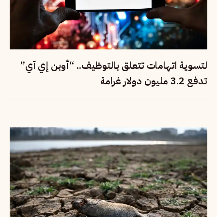
لتسوية اتهامات تتعلق بالتوظيف.. “أوبن إي آي”
تدفع 3.2 مليون دولار غرامة