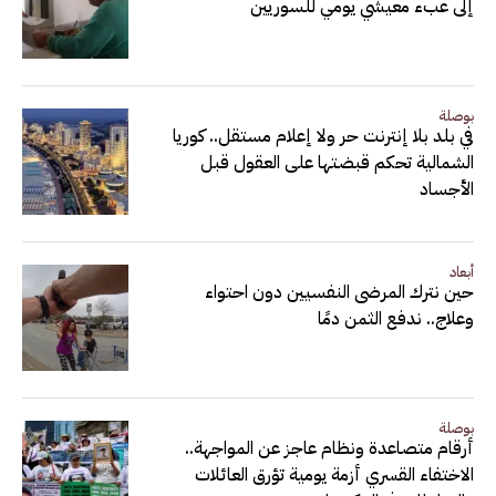
إلى عبء معيشي يومي للسوريين
بوصلة
في بلد بلا إنترنت حر ولا إعلام مستقل.. كوريا
الشمالية تحكم قبضتها على العقول قبل
الأجساد
أبعاد
حين نترك المرضى النفسيين دون احتواء
وعلاج.. ندفع الثمن دمًا
بوصلة
أرقام متصاعدة ونظام عاجز عن المواجهة..
الاختفاء القسري أزمة يومية تؤرق العائلات