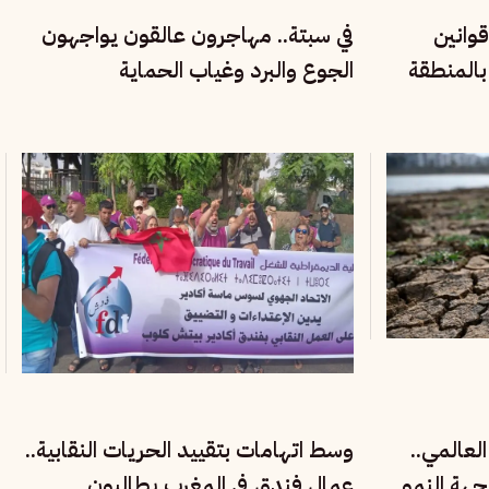
قوانين
في سبتة.. مهاجرون عالقون يواجهون
 بالمنطقة
الجوع والبرد وغياب الحماية
لعالمي..
وسط اتهامات بتقييد الحريات النقابية..
جهة النمو
عمال فندق في المغرب يطالبون