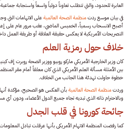
العابرة للحدود، والتي تتطلب تعاوناً دولياً واسعاً واستجابة جماعية.
في بيان موسع ردت
منظمة الصحة العالمية
على الاتهامات التي وجه
أصبح الانسحاب رسمياً، الخميس الماضي، عقب مرور عام على إعلا
التصريحات الأمريكية لا يعكس حقيقة العلاقة أو طريقة العمل دا
خلاف حول رمزية العلم
كان وزير الخارجية الأمريكي ماركو روبيو ووزير الصحة روبرت إف كين
بين الأمثلة مسألة العلم الأمريكي الذي كان معلقاً أمام مقر المنظمة،
خطوة حاولت تهدئة هذا الجانب من الخلاف.
وردت
منظمة الصحة العالمية
بأن العكس هو الصحيح، مؤكدة أنها س
وبالاحترام ذاته الذي تبديه تجاه جميع الدول الأعضاء، ودون أي م
جائحة كورونا في قلب الجدل
كما رفضت المنظمة الاتهام الأمريكي بأنها عرقلت تبادل المعلوما