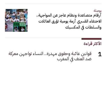
بوصلة
أرقام متصاعدة ونظام عاجز عن المواجهة..
الاختفاء القسري أزمة يومية تؤرق العائلات
والسلطات في المكسيك
الأكثر قراءة
قوانين غائبة وحقوق مهدرة.. النساء تواجهن معركة
ضد العنف في المغرب