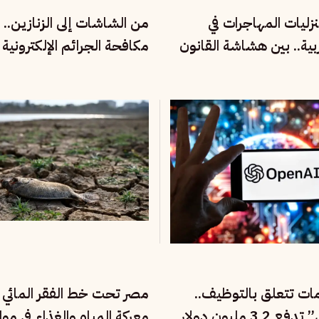
نزليات المهاجرات في
من الشاشات إلى الزنازين.. 
بية.. بين هشاشة القانون
مكافحة الجرائم الإلكترونية
لال
العربية تكبل الصحفيين
مات تتعلق بالتوظيف..
مصر تحت خط الفقر المائي ا
“أوبن إي آي” تدفع 3.2 مليون دولار
معركة المياه والغذاء في موا