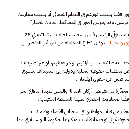
انوني فقط بسبب دورهم في النظام القضائي أو بسبب ممارسة
 في تونس، وقد يعرض الحق في المحاكمة العادلة للخطر”.
ويأتي هذا التحذير الأممي في ظل تصاعد الانتقادات الدولية والمحلية منذ تولّي الرئيس قيس سعيد سلطات استثنائية في 25
ق والحريات
، وكان قطاع المحاماة من بين أبرز المتضررين
ت قضائية بسبب آرائهم أو مرافعاتهم، أو عبر تضييقات
رة عن منظمات حقوقية محلية ودولية إلى استهداف ممنهج
مدافعين عن حقوق الإنسان.
محذّرة من تقويض أركان العدالة والمس بمبدأ الدفاع الحر
ضًا لمحاولات إخضاع المهنة للسلطة التنفيذية.
 تضعف من ثقة المواطنين في استقلال القضاء وضمانات
حقوقية إلى توجيه انتقادات متكررة للحكومة التونسية في هذا