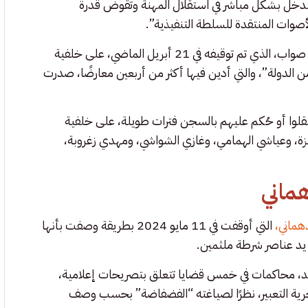
تتدخل بشكل مباشر في استقلال المهنة وتقوض قدرة
أصوات المنتقدة للسلطة التنفيذية”.
واستشهد البيان بقضية القاضي السابق والمحامي المعروف أحمد صواب، الذي تم توقيفه في 21 أبريل الماضي، على خلفية
ن الدولة”، والتي أدين فيها أكثر من أربعين معارضًا، صدرت
قلوا أو حُكم عليهم بالسجن فترات طويلة، على خلفية
مزة، وعياشي الهمامي، وغازي الشواشي، ومهدي زغروبة،
هماني
هماني،
التي أوقفت في 11 مايو 2024 بطريقة وصفت بأنها
 يد عناصر شرطة ملثمين.
يد، محاكمات في خمس قضايا تتعلق بتصريحات إعلامية،
مدافعين عن حرية التعبير، نظرًا لصياغته “الفضفاضة” بحسب وصف