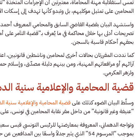
تمس استقلالية مهنة المحاماة، معتبرتين أن الإجراءات المتخذة “
المحامين على تمثيل موكليهم، بل وتبدو كأنها تهدف إلى إسكات ال
تصريحات أدلى بها خلال محاكمة في ما يُعرف بـ”قضية التآمر على أم
بحقهم أحكام قاسية بالسجن.
كما نددت المقررتان بحالات أخرى لمحامين وناشطين قانونيين، اعت
آرائهم أو مرافعاتهم المهنية، ومن بينهم دليلة مصدّق، وإسلام ح
ولزهر العكرمي.
قضية المحامية والإعلامية سنية الد
وسلّط البيان الضوء كذلك على
قضية المحامية والإعلامية سنية الد
“عنيفة وغير قانونية” من داخل مقر نقابة المحامين في تونس، على
وتواجه الدهماني، المعروفة بمعارضتها للرئيس التونسي قيس سع
بموجب “المرسوم 54” الذي يثير جدلاً واسعًا بين ال