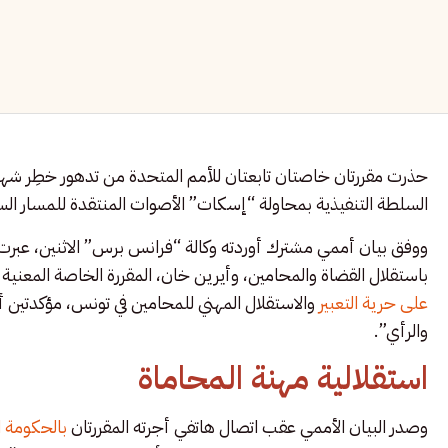
حذرت مقررتان خاصتان تابعتان للأمم المتحدة من تدهور خطِر شهد
السلطة التنفيذية بمحاولة “إسكات” الأصوات المنتقدة للمسار الس
ووفق بيان أممي مشترك أوردته وكالة “فرانس برس” الاثنين، عبرت
باستقلال القضاة والمحامين، وأيرين خان، المقررة الخاصة المعنية ب
على حرية التعبير
والاستقلال المهني للمحامين في تونس، مؤكدتين أن
والرأي”.
استقلالية مهنة المحاماة
وصدر البيان الأممي عقب اتصال هاتفي أجرته المقررتان
بالحكومة ا