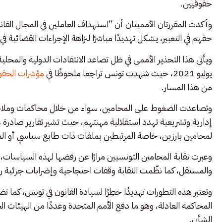
حقوقيين.
وأكدت المقررتان الأمميتان أن “استهداف العاملين في المجال الق
حقهم في التعبير، يشكل تهديدًا مباشرًا لنزاهة الإجراءات القضائية
يوليو 2021، حيث شهدت تونس تراجعا ملحوظًا في
مؤشرات الحقو
من هذا المسار.
وتصاعدت الضغوط على المحامين، سواء من خلال محاكمات وملاحقا
إدارية وتشريعية تهدد استقلالية مهنتهم، حيث تشير تقارير صاد
لمحامين بارزين، خاصة المرتبطين بملفات ذات طابع سياسي أو ال
وعبرت نقابة المحامين التونسيين مرارًا عن رفضها لهذه السياسات، 
والمستقل، كما نظّمت النقابة وقفات احتجاجية وإضرابات جزئية رف
وتعتبر هذه التطورات تهديدًا خطِرًا لسيادة القانون في تونس، كما
المحاكمة العادلة، وهو ما دفع الأمم المتحدة وعددًا من الهيئات ال
الشأن.