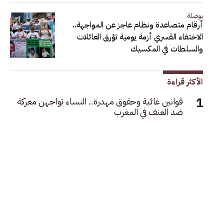
بوصلة
أرقام متصاعدة ونظام عاجز عن المواجهة..
الاختفاء القسري أزمة يومية تؤرق العائلات
والسلطات في المكسيك
الأكثر قراءة
قوانين غائبة وحقوق مهدرة.. النساء تواجهن معركة
ضد العنف في المغرب