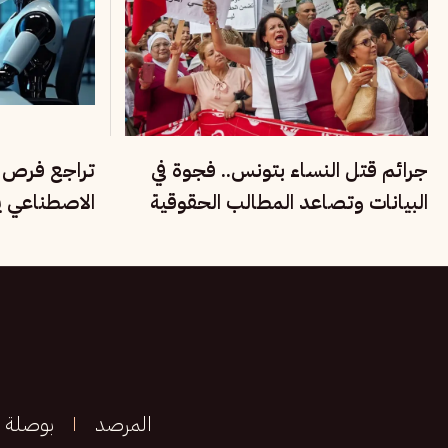
جرائم قتل النساء بتونس.. فجوة في
تراجع فرص ا
البيانات وتصاعد المطالب الحقوقية
الاصطناعي ي
بحماية الضحايا
بريطانيا
المرصد
بوصلة