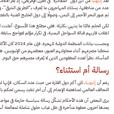
تُعد
إثيوبيا
من أبرز دول “المغادرة” في القرن الإفريقي، إذ يفر الآلا
عدد من مناطقها، يسلك المهاجرون ما يُعرف بـ”الطريق الشرقي”،
ثم عبور البحر الأحمر إلى اليمن، وصولًا إلى دول الخليج الغنية بالنفط
انقلاب قاربهم قبالة السواحل اليمنية، في تكرار مؤلم لفواجع سابقة.
شخصًا مصرعهم أثناء محاولتهم العبور، معظمهم من الإثيوبيين، 
المأساة، نظراً لعدد المفقودين الذين لا يُعرف مصيرهم حتى اليوم.
رسالة أم استثناء؟
رغم أن
إثيوبيا
، ثاني أكبر دول القارة من حيث عدد السكان، فإنها لم ت
التحالف العالمي لمناهضة الإعدام إلى أن آخر تنفيذ رسمي لحكم بالإعدام 
يرى البعض أن هذه الأحكام تشكّل رسالة سياسية حازمة في مواجهة و
يعدها آخرون خطوة متأخرة في ظل غياب حلول شاملة لمعالجة أسباب