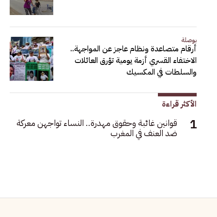
بوصلة
أرقام متصاعدة ونظام عاجز عن المواجهة..
الاختفاء القسري أزمة يومية تؤرق العائلات
والسلطات في المكسيك
الأكثر قراءة
قوانين غائبة وحقوق مهدرة.. النساء تواجهن معركة
ضد العنف في المغرب