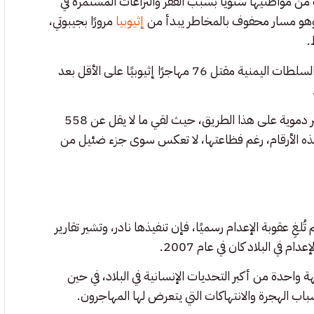
ف من مواطنيها سنويًا بسبب الفقر والنزاعات المستمرة في
 وهو مسار محفوف بالمخاطر يبدأ من
إثيوبيا
مرورًا بجيبوتي،
.
لكن الحلم غالبًا ما ينتهي بكارثة. ففي مطلع هذا الأسبوع، أعلنت السلطات اليمنية مقتل 76 مهاجرًا إثيوبيًا على الأقل بعد
وبحسب بيانات المنظمة الدولية للهجرة، فإن عام 2024 كان الأكثر دموية على هذا الطريق، حيث لقي ما لا يقل عن 558
هذه الأرقام، رغم فظاعتها، لا تعكس سوى جزء ضئيل من
ُلغِ عقوبة الإعدام رسميًا، فإن تنفيذها نادر، وتشير تقارير
في البلاد كان في عام 2007.
احدة من أكبر التحديات الإنسانية في البلاد، في حين
 الهجرة والانتهاكات التي يتعرض لها المهاجرون.